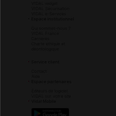
VIDAL widget
VIDAL Sécurisation
VIDAL e-Services
Espace institutionnel
Qui sommes-nous ?
VIDAL France
Carrières
Charte éthique et
déontologique
Service client
Contact
Aide
Espace partenaires
Éditeurs de logiciel
VIDAL sur votre site
Vidal Mobile