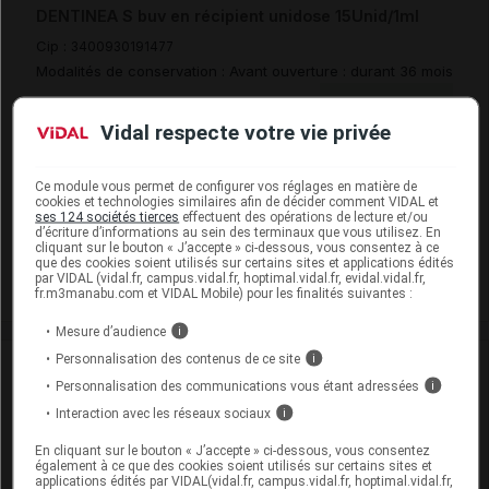
DENTINEA S buv en récipient unidose 15Unid/1ml
Cip :
3400930191477
Modalités de conservation : Avant ouverture : durant 36 mois
Commercialisé
Vidal respecte votre vie privée
DENTINEA S buv en récipient unidose 30unid/1ml
Ce module vous permet de configurer vos réglages en matière de
cookies et technologies similaires afin de décider comment VIDAL et
Cip :
3400930191484
ses 124 sociétés tierces
effectuent des opérations de lecture et/ou
Modalités de conservation : Avant ouverture : durant 36 mois
d’écriture d’informations au sein des terminaux que vous utilisez. En
cliquant sur le bouton « J’accepte » ci-dessous, vous consentez à ce
Commercialisé
que des cookies soient utilisés sur certains sites et applications édités
par VIDAL (vidal.fr, campus.vidal.fr, hoptimal.vidal.fr, evidal.vidal.fr,
fr.m3manabu.com et VIDAL Mobile) pour les finalités suivantes :
Mesure d’audience
i
Personnalisation des contenus de ce site
i
Laboratoire
Personnalisation des communications vous étant adressées
i
Interaction avec les réseaux sociaux
i
Gilbert
En cliquant sur le bouton « J’accepte » ci-dessous, vous consentez
également à ce que des cookies soient utilisés sur certains sites et
Voir la fiche laboratoire
applications édités par VIDAL(vidal.fr, campus.vidal.fr, hoptimal.vidal.fr,