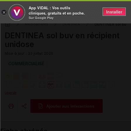
App VIDAL : Vos outils
Installer
×
cliniques, gratuits et en poche.
Sur Google Play
DENTINEA sol buv e
Médicaments
DENTINEA
DENTINEA sol buv en récipient
unidose
Mise à jour : 23 juillet 2026
COMMERCIALISÉ
Légende
Ajouter aux interactions
Copier l'url