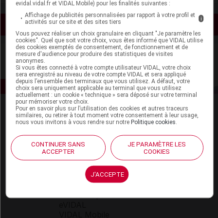
evidal.vidal.fr et VIDAL Mobile) pour les finalités suivantes :
Affichage de publicités personnalisées par rapport à votre profil et
i
activités sur ce site et des sites tiers
Voir les actualités liées
Vous pouvez réaliser un choix granulaire en cliquant "Je paramètre les
cookies". Quel que soit votre choix, vous êtes informé que VIDAL utilise
des cookies exemptés de consentement, de fonctionnement et de
mesure d'audience pour produire des statistiques de visites
anonymes.
Si vous êtes connecté à votre compte utilisateur VIDAL, votre choix
sera enregistré au niveau de votre compte VIDAL et sera appliqué
depuis l’ensemble des terminaux que vous utilisez. A défaut, votre
choix sera uniquement applicable au terminal que vous utilisez
actuellement : un cookie « technique » sera déposé sur votre terminal
pour mémoriser votre choix.
Pour en savoir plus sur l’utilisation des cookies et autres traceurs
similaires, ou retirer à tout moment votre consentement à leur usage,
nous vous invitons à vous rendre sur notre
Politique cookies
.
CONTINUER SANS
JE PARAMÈTRE LES
ACCEPTER
COOKIES
Espace produit
J'ACCEPTE
Boutique
VIDAL Expert
VIDAL Hoptimal
eVIDAL
VIDAL Mobile