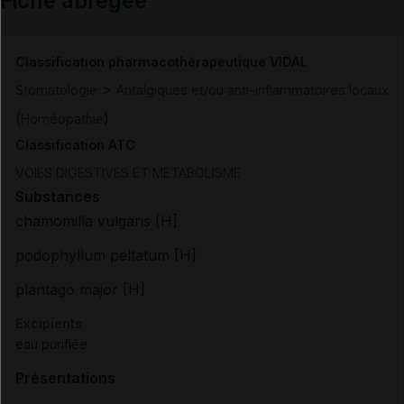
Fiche abrégée
Email
Classification pharmacothérapeutique VIDAL
>
Stomatologie
Antalgiques et/ou anti-inflammatoires locaux
(
)
Homéopathie
Classification ATC
VOIES DIGESTIVES ET METABOLISME
Substances
chamomilla vulgaris [H]
podophyllum peltatum [H]
plantago major [H]
Excipients
eau purifiée
Présentations