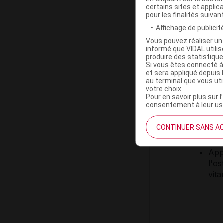
certains sites et applica
Excipient
pour les finalités suivan
arôme cit
Affichage de publicité
saccharo
Vous pouvez réaliser un 
informé que VIDAL util
Excipient
produire des statistiqu
(413,50 
Si vous êtes connecté à
et sera appliqué depuis 
au terminal que vous ut
votre choix.
Pour en savoir plus sur l
consentement à leur usa
INDICAT
CONTINUER SANS A
Cor
App
l'o
vit