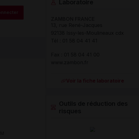
Laboratoire
onnecter
ZAMBON FRANCE
13, rue René-Jacques
92138 Issy-les-Moulineaux cdx
Tél
:
01 58 04 41 41
Fax
:
01 58 04 41 00
www.zambon.fr
Voir la fiche laboratoire
D
Outils de réduction des
risques
UM