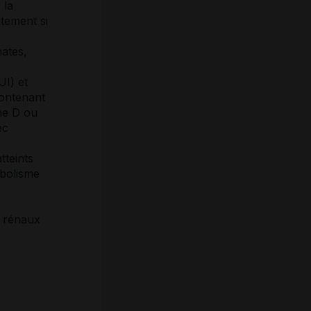
 la
tement si
nates,
UI) et
contenant
ine D ou
ec
tteints
abolisme
s rénaux