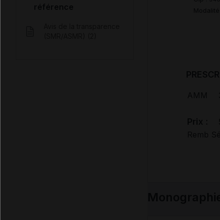
référence
Modalité
Avis de la transparence
(SMR/ASMR) (2)
PRESCR
AMM
Prix :
Remb Séc
Monographi