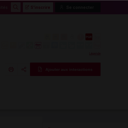
ités
S'inscrire
Se connecter
Rechercher
Légende
Ajouter aux interactions
Copier l'url
Email