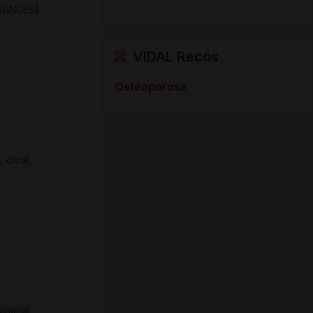
)
STANCES
VIDAL Recos
Ostéoporose
,
,
citral
ialisé