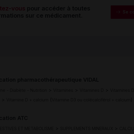
tez-vous
pour accéder à toutes
Se c
ormations sur ce médicament.
ication pharmacothérapeutique VIDAL
>
>
>
e - Diabète - Nutrition
Vitamines
Vitamines D
Vitamines 
>
(
)
Vitamine D + calcium
Vitamine D3 ou colécalciférol + calcium
ication ATC
>
>
GESTIVES ET METABOLISME
SUPPLEMENTS MINERAUX
CALCI