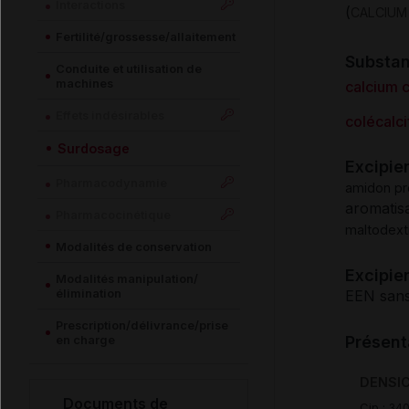
Interactions
(
CALCIUM
Fertilité/grossesse/allaitement
Substa
Conduite et utilisation de
machines
calcium 
Effets indésirables
colécalci
Surdosage
Excipie
Pharmacodynamie
amidon pr
aromatis
Pharmacocinétique
maltodext
Modalités de conservation
Excipien
Modalités manipulation/
élimination
EEN sans
Prescription/délivrance/prise
en charge
Présent
DENSIC
Documents de
Cip :
34