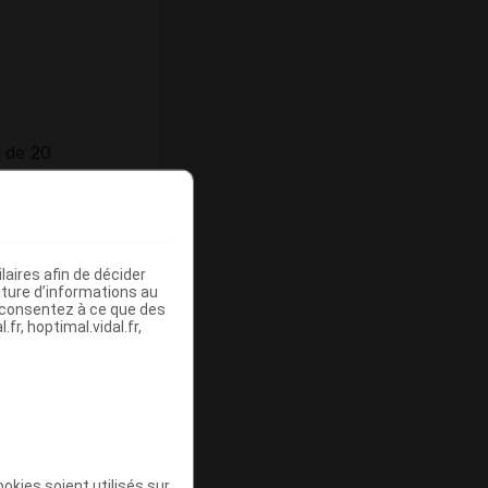
s de 20
aires afin de décider
iture d’informations au
s consentez à ce que des
fr, hoptimal.vidal.fr,
p cp
500 mg
400 UI
g/cp)
okies soient utilisés sur