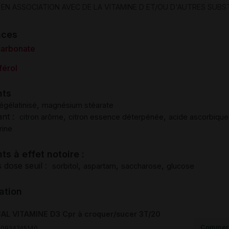
 EN ASSOCIATION AVEC DE LA VITAMINE D ET/OU D'AUTRES SUB
nces
carbonate
férol
nts
,
égélatinisé
magnésium stéarate
ant :
,
,
citron arôme
citron essence déterpénée
acide ascorbique
rine
ts à effet notoire :
 dose seuil :
,
,
,
sorbitol
aspartam
saccharose
glucose
ation
AL VITAMINE D3 Cpr à croquer/sucer 3T/20
Commerc
00934745140