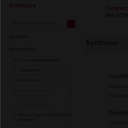
Sommaire
Connec
les inf
Synthèse
Synthèse
Monographie
Formes et présentations
Composition
Classif
Indications
Métabolism
Posologie et mode
d'administration
associées
Contre-indications
Classif
Mises en garde et précautions
d'emploi
VOIES DI