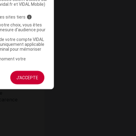
vidal.fr et VIDAL Mobile)
aspartam,
, citral,
es sites tiers
i
votre choix, vous êtes
mesure d'audience pour
u de votre compte VIDAL
a uniquement applicable
rminal pour mémoriser
t moment votre
J'ACCEPTE
s.
de
 carence