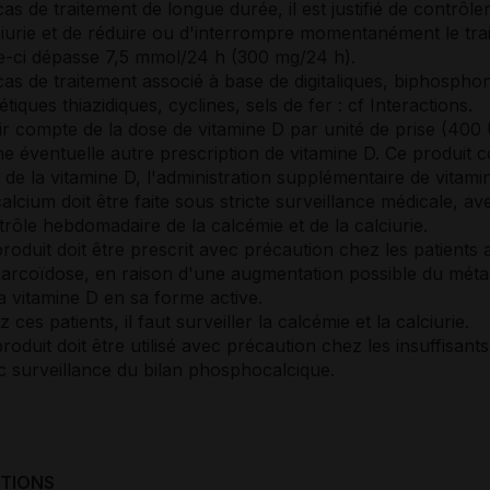
as de traitement de longue durée, il est justifié de contrôler
ciurie et de réduire ou d'interrompre momentanément le trai
le-ci dépasse 7,5 mmol/24 h (300 mg/24 h).
cas de traitement associé à base de digitaliques, biphospho
étiques thiazidiques, cyclines, sels de fer : cf Interactions.
ir compte de la dose de vitamine D par unité de prise (400 
ne éventuelle autre prescription de vitamine D. Ce produit 
 de la vitamine D, l'administration supplémentaire de vitam
alcium doit être faite sous stricte surveillance médicale, av
trôle hebdomadaire de la calcémie et de la calciurie.
roduit doit être prescrit avec précaution chez les patients a
sarcoïdose, en raison d'une augmentation possible du mét
a vitamine D en sa forme active.
 ces patients, il faut surveiller la calcémie et la calciurie.
roduit doit être utilisé avec précaution chez les insuffisant
c surveillance du bilan phosphocalcique.
CTIONS