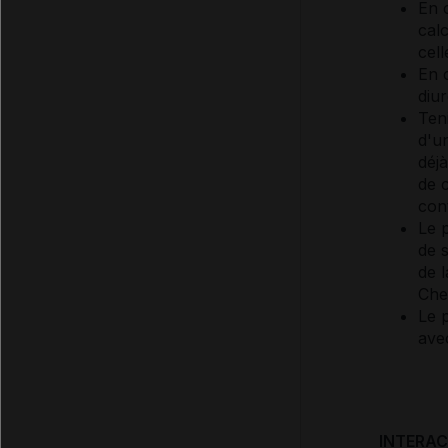
En c
cal
cel
En 
diur
Ten
d'u
déjà
de c
con
Le p
de 
de l
Chez
Le p
ave
INTERA