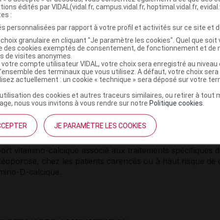
tions édités par VIDAL(vidal.fr, campus.vidal.fr, hoptimal.vidal.fr, evidal.
s :
amidon prégélatinisé, sorbitol, stéarate de magnésium, 
tes :
ron (huile essentielle de citron déterpénée, acide ascorbique
s personnalisées par rapport à votre profil et activités sur ce site et d
se, maltodextrine).
choix granulaire en cliquant "Je paramètre les cookies". Quel que soit 
ise des cookies exemptés de consentement, de fonctionnement et de 
s à effet notoire :
aspartam (15 mg/comprimé), sorbitol
es de visites anonymes.
mg/comprimé), saccharose.
 votre compte utilisateur VIDAL, votre choix sera enregistré au nivea
l’ensemble des terminaux que vous utilisez. A défaut, votre choix ser
ilisez actuellement : un cookie « technique » sera déposé sur votre te
’utilisation des cookies et autres traceurs similaires, ou retirer à tou
ge, nous vous invitons à vous rendre sur notre
Politique cookies
.
IONS
CCEPTER
JE PARAMÈTRE LES COOKIES
rection des carences vitamino-calciques chez les sujets âgé
ort vitamino-calcique associé aux traitements spécifiques 
stéoporose, chez les patients carencés ou à haut risque de
amino-D-calcique.