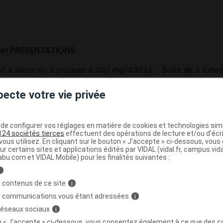
et PRÉSENTATIONS
 à sucer ou à croquer à 500 mg/400 UI :
Boîte de 3 tube
 déshydratante (gel de silice).
pecte votre vie privée
ITION
e configurer vos réglages en matière de cookies et technologies simil
124 sociétés tierces
effectuent des opérations de lecture et/ou d’écr
ous utilisez. En cliquant sur le bouton « J’accepte » ci-dessous, vou
ur certains sites et applications édités par VIDAL (vidal.fr, campus.vidal.
abu.com et VIDAL Mobile) pour les finalités suivantes :
-élément
i
orme de carbonate de calcium : 1248,75 mg/cp)
 contenus de ce site
i
s communications vous étant adressées
i
iférol
 réseaux sociaux
i
orme enrobée à 100 000 UI/g [vitamine D3 100 CWS] : 4 m
on « J’accepte » ci-dessous, vous consentez également à ce que des co