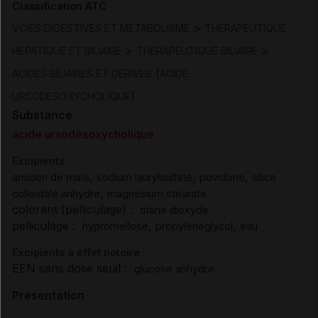
Classification ATC
>
VOIES DIGESTIVES ET METABOLISME
THERAPEUTIQUE
>
>
HEPATIQUE ET BILIAIRE
THERAPEUTIQUE BILIAIRE
(
ACIDES BILIAIRES ET DERIVES
ACIDE
)
URSODESOXYCHOLIQUE
Substance
acide ursodésoxycholique
Excipients
,
,
,
amidon de maïs
sodium laurylsulfate
povidone
silice
,
colloïdale anhydre
magnésium stéarate
colorant (pelliculage) :
titane dioxyde
pelliculage :
,
,
hypromellose
propylèneglycol
eau
Excipients à effet notoire :
EEN sans dose seuil :
glucose anhydre
Présentation