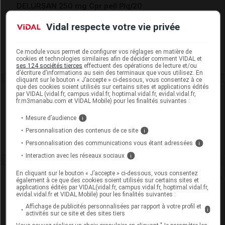
DELURSAN 250 mg Cpr pell Plq/20
Cip :
3400932341641
Vidal respecte votre vie privée
Modalités de conservation : Avant ouverture : durant 36 mois
Commercialisé
Ce module vous permet de configurer vos réglages en matière de
cookies et technologies similaires afin de décider comment VIDAL et
ses 124 sociétés tierces
effectuent des opérations de lecture et/ou
d’écriture d’informations au sein des terminaux que vous utilisez. En
cliquant sur le bouton « J’accepte » ci-dessous, vous consentez à ce
que des cookies soient utilisés sur certains sites et applications édités
Laboratoire
par VIDAL (vidal.fr, campus.vidal.fr, hoptimal.vidal.fr, evidal.vidal.fr,
fr.m3manabu.com et VIDAL Mobile) pour les finalités suivantes :
Mesure d’audience
Substipharm
i
Personnalisation des contenus de ce site
i
Voir la fiche laboratoire
Personnalisation des communications vous étant adressées
i
Interaction avec les réseaux sociaux
i
En cliquant sur le bouton « J’accepte » ci-dessous, vous consentez
Rein
également à ce que des cookies soient utilisés sur certains sites et
applications édités par VIDAL(vidal.fr, campus.vidal.fr, hoptimal.vidal.fr,
evidal.vidal.fr et VIDAL Mobile) pour les finalités suivantes :
Adaptation de posologie
Affichage de publicités personnalisées par rapport à votre profil et
i
activités sur ce site et des sites tiers
Toxicité rénale