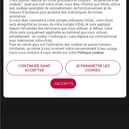
Vous pouvez réaliser un choix granulaire en cliquant "Je paramètre les
cookies". Quel que soit votre choix, vous êtes informé que VIDAL utilise
des cookies exemptés de consentement, de fonctionnement et de
mesure d'audience pour produire des statistiques de visites
anonymes.
VIDAL Recos
Si vous êtes connecté à votre compte utilisateur VIDAL, votre choix
sera enregistré au niveau de votre compte VIDAL et sera appliqué
depuis l’ensemble des terminaux que vous utilisez. A défaut, votre
choix sera uniquement applicable au terminal que vous utilisez
Lithiase biliaire
actuellement : un cookie « technique » sera déposé sur votre terminal
pour mémoriser votre choix.
Pour en savoir plus sur l’utilisation des cookies et autres traceurs
similaires, ou retirer à tout moment votre consentement à leur usage,
nous vous invitons à vous rendre sur notre
Politique cookies
.
Ressources externes complémentaires
CONTINUER SANS
JE PARAMÈTRE LES
En savoir plus le site du CRAT
:
ACCEPTER
COOKIES
Acide ursodésoxycholique - Allaitement
J'ACCEPTE
Acide ursodésoxycholique - Grossesse