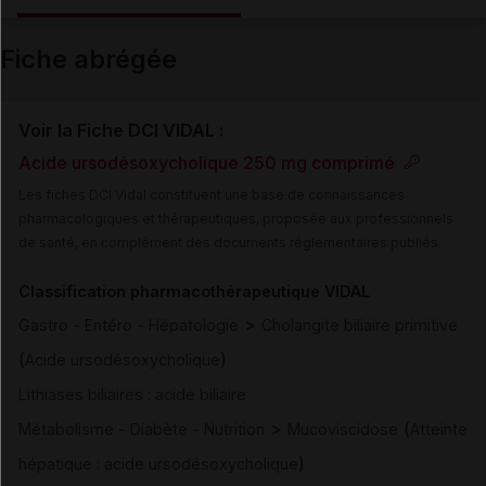
Email
Fiche abrégée
Voir la Fiche DCI VIDAL :
Acide ursodésoxycholique 250 mg comprimé
Les fiches DCI Vidal constituent une base de connaissances
pharmacologiques et thérapeutiques, proposée aux professionnels
de santé, en complément des documents réglementaires publiés.
Classification pharmacothérapeutique VIDAL
>
Gastro - Entéro - Hépatologie
Cholangite biliaire primitive
(
)
Acide ursodésoxycholique
Lithiases biliaires : acide biliaire
>
(
Métabolisme - Diabète - Nutrition
Mucoviscidose
Atteinte
)
hépatique : acide ursodésoxycholique