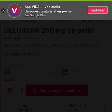
App VIDAL : Vos outils
Installer
×
cliniques, gratuits et en poche.
Sur Google Play
DELURSAN 250 mg 
Médicaments
DELURSAN
DELURSAN 250 mg cp pellic
Mise à jour : 23 juillet 2026
ACIDE URSODESOXYCHOLIQUE 250 mg cp (DELURSAN)
COMMERCIALISÉ
Légende
Ajouter aux interactions
Copier l'url
Fiche
Fiche DCI
abrégée
VIDAL