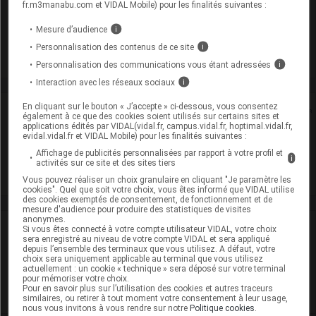
fr.m3manabu.com et VIDAL Mobile) pour les finalités suivantes :
GlaxoSmithKline
Mesure d’audience
i
Personnalisation des contenus de ce site
i
Voir la fiche laboratoire
Personnalisation des communications vous étant adressées
i
Interaction avec les réseaux sociaux
i
En cliquant sur le bouton « J’accepte » ci-dessous, vous consentez
Rein
également à ce que des cookies soient utilisés sur certains sites et
applications édités par VIDAL(vidal.fr, campus.vidal.fr, hoptimal.vidal.fr,
evidal.vidal.fr et VIDAL Mobile) pour les finalités suivantes :
Adaptation de posologie
Affichage de publicités personnalisées par rapport à votre profil et
i
activités sur ce site et des sites tiers
Toxicité rénale
Vous pouvez réaliser un choix granulaire en cliquant "Je paramètre les
cookies". Quel que soit votre choix, vous êtes informé que VIDAL utilise
des cookies exemptés de consentement, de fonctionnement et de
mesure d'audience pour produire des statistiques de visites
anonymes.
VIDAL Recos
Si vous êtes connecté à votre compte utilisateur VIDAL, votre choix
sera enregistré au niveau de votre compte VIDAL et sera appliqué
depuis l’ensemble des terminaux que vous utilisez. A défaut, votre
Antibiotiques, antiviraux (traitement par)
choix sera uniquement applicable au terminal que vous utilisez
actuellement : un cookie « technique » sera déposé sur votre terminal
pour mémoriser votre choix.
Grippe saisonnière
Pour en savoir plus sur l’utilisation des cookies et autres traceurs
similaires, ou retirer à tout moment votre consentement à leur usage,
nous vous invitons à vous rendre sur notre
Politique cookies
.