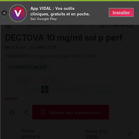
App VIDAL : Vos outils
Installer
×
cliniques, gratuits et en poche.
Sur Google Play
DECTOVA 10 mg/ml s
Médicaments
DECTOVA
DECTOVA 10 mg/ml sol p perf
Mise à jour : 23 juillet 2026
ZANAMIVIR 10 mg/ml sol p perf (DECTOVA)
COMMERCIALISÉ
Légende
Ajouter aux interactions
Copier l'url
Fiche
Fiche DCI
abrégée
VIDAL