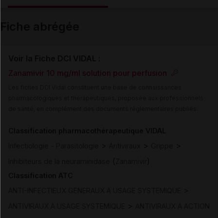
Email
Fiche abrégée
Voir la Fiche DCI VIDAL :
Zanamivir 10 mg/ml solution pour perfusion
Les fiches DCI Vidal constituent une base de connaissances
pharmacologiques et thérapeutiques, proposée aux professionnels
de santé, en complément des documents réglementaires publiés.
Classification pharmacothérapeutique VIDAL
>
>
>
Infectiologie - Parasitologie
Antiviraux
Grippe
(
)
Inhibiteurs de la neuraminidase
Zanamivir
Classification ATC
>
ANTI-INFECTIEUX GENERAUX A USAGE SYSTEMIQUE
>
ANTIVIRAUX A USAGE SYSTEMIQUE
ANTIVIRAUX A ACTION