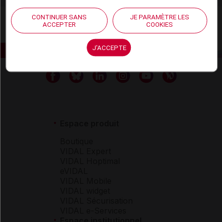
CONTINUER SANS
JE PARAMÈTRE LES
ACCEPTER
COOKIES
J'ACCEPTE
Espace produit
Boutique
VIDAL Expert
VIDAL Hoptimal
eVIDAL
VIDAL Mobile
VIDAL widget
VIDAL Sécurisation
VIDAL e-Services
Espace institutionnel