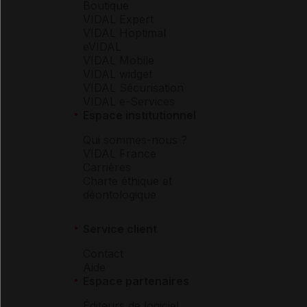
Boutique
VIDAL Expert
VIDAL Hoptimal
eVIDAL
VIDAL Mobile
VIDAL widget
VIDAL Sécurisation
VIDAL e-Services
Espace institutionnel
Qui sommes-nous ?
VIDAL France
Carrières
Charte éthique et
déontologique
Service client
Contact
Aide
Espace partenaires
Éditeurs de logiciel