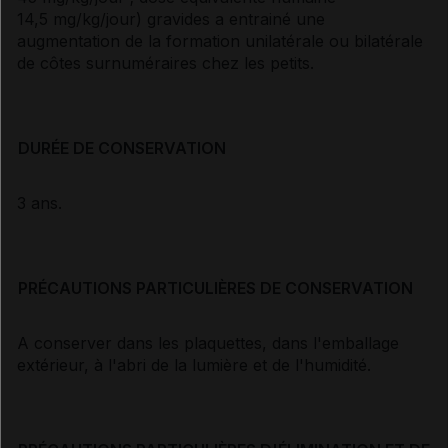
14,5 mg/kg/jour) gravides a entrainé une
augmentation de la formation unilatérale ou bilatérale
de côtes surnuméraires chez les petits.
DURÉE DE CONSERVATION
3 ans.
PRÉCAUTIONS PARTICULIÈRES DE CONSERVATION
A conserver dans les plaquettes, dans l'emballage
extérieur, à l'abri de la lumière et de l'humidité.