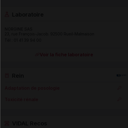
Laboratoire
NORGINE SAS
23, rue François-Jacob
.
92500
Rueil-Malmaison
Tél
:
01 41 39 94 00
Voir la fiche laboratoire
Rein
Adaptation de posologie
Toxicité rénale
VIDAL Recos