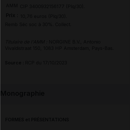
AMM
CIP 3400932156177 (Plq/30).
Documents de référence
Prix :
10,76 euros (Plq/30).
Remb Séc soc à 30%. Collect.
Avis de la transparence (SMR/ASMR) (2)
Titulaire de l'AMM :
NORGINE B.V., Antonio
Vivaldistraat 150, 1083 HP Amsterdam, Pays-Bas.
Source :
RCP du 17/10/2023
Monographie
FORMES et PRÉSENTATIONS