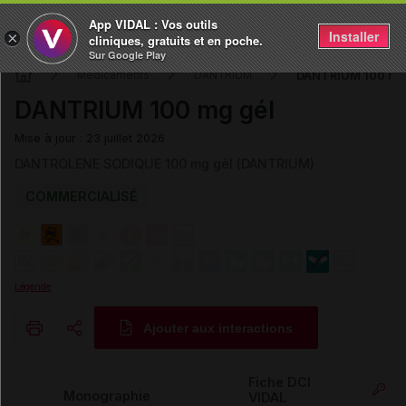
App VIDAL : Vos outils
Installer
×
cliniques, gratuits et en poche.
Sur Google Play
DANTRIUM 100 mg
Médicaments
DANTRIUM
DANTRIUM 100 mg gél
Mise à jour : 23 juillet 2026
DANTROLENE SODIQUE 100 mg gél (DANTRIUM)
COMMERCIALISÉ
Légende
Ajouter aux interactions
Copier l'url
Fiche DCI
Monographie
VIDAL