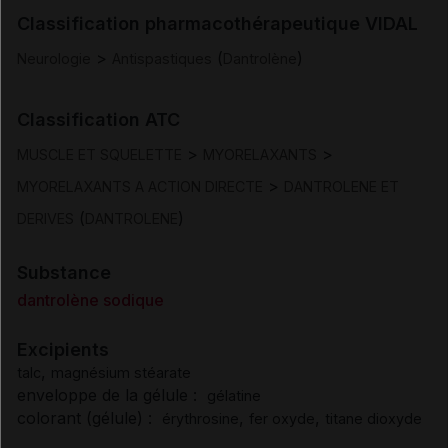
Classification pharmacothérapeutique VIDAL
Posologie et mode d'administration
>
(
)
Neurologie
Antispastiques
Dantrolène
Contre-indications
Classification ATC
>
>
MUSCLE ET SQUELETTE
MYORELAXANTS
Mises en garde et précautions d'emploi
>
MYORELAXANTS A ACTION DIRECTE
DANTROLENE ET
Interactions
(
)
DERIVES
DANTROLENE
Substance
Fertilité/grossesse/allaitement
dantrolène sodique
Conduite et utilisation de machines
Excipients
,
talc
magnésium stéarate
Effets indésirables
enveloppe de la gélule :
gélatine
colorant (gélule) :
,
,
érythrosine
fer oxyde
titane dioxyde
Surdosage