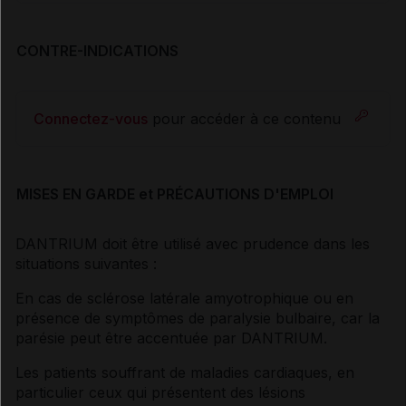
CONTRE-INDICATIONS
Connectez-vous
pour accéder à ce contenu
MISES EN GARDE et PRÉCAUTIONS D'EMPLOI
DANTRIUM doit être utilisé avec prudence dans les
situations suivantes :
En cas de sclérose latérale amyotrophique ou en
présence de symptômes de paralysie bulbaire, car la
parésie peut être accentuée par DANTRIUM.
Les patients souffrant de maladies cardiaques, en
particulier ceux qui présentent des lésions