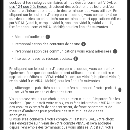
cookies et technologies similaires afin de décider comment VIDAL et
induire une hypotonie musculaire, en particulier au
ses 124 sociétés tierces
effectuent des opérations de lecture et/ou
niveau de l'utérus. Les études chez l'animal sont
d’écriture d’informations au sein des terminaux que vous utilisez. En
cliquant sur le bouton « J’accepte » ci-dessous, vous consentez à ce
insuffisantes sur le plan de la toxicité sur la
que des cookies soient utilisés sur certains sites et applications édités
par VIDAL (vidal.fr, campus.vidal.fr, hoptimal.vidal.fr, evidal.vidal.fr,
reproduction (voir rubrique
Sécurité préclinique
).
fr.m3manabu.com et VIDAL Mobile) pour les finalités suivantes :
L'utilisation pendant la grossesse est contre-indiquée.
Mesure d’audience
i
Allaitement
Personnalisation des contenus de ce site
i
Personnalisation des communications vous étant adressées
i
Ce médicament est contre-indiqué pendant
l'allaitement, car sa substance active, le dantrolène,
Interaction avec les réseaux sociaux
i
est excrétée dans le lait maternel et des effets
En cliquant sur le bouton « J’accepte » ci-dessous, vous consentez
indésirables chez le nourrisson allaité ne peuvent être
également à ce que des cookies soient utilisés sur certains sites et
applications édités par VIDAL(vidal.fr, campus.vidal.fr, hoptimal.vidal.fr,
exclus, particulièrement pendant un traitement au
evidal.vidal.fr et VIDAL Mobile) pour les finalités suivantes :
long cours avec DANTRIUM. Si le traitement de la
Affichage de publicités personnalisées par rapport à votre profil et
i
mère allaitante avec DANTRIUM est nécessaire,
activités sur ce site et des sites tiers
l'allaitement doit être arrêté.
Vous pouvez réaliser un choix granulaire en cliquant "Je paramètre les
cookies". Quel que soit votre choix, vous êtes informé que VIDAL utilise
des cookies exemptés de consentement, de fonctionnement et de
Fertilité
mesure d'audience pour produire des statistiques de visites
anonymes.
Il n'y a pas de données sur les effets du dantrolène
Si vous êtes connecté à votre compte utilisateur VIDAL, votre choix
sera enregistré au niveau de votre compte VIDAL et sera appliqué
sur la fertilité chez l'Homme.
depuis l’ensemble des terminaux que vous utilisez. A défaut, votre