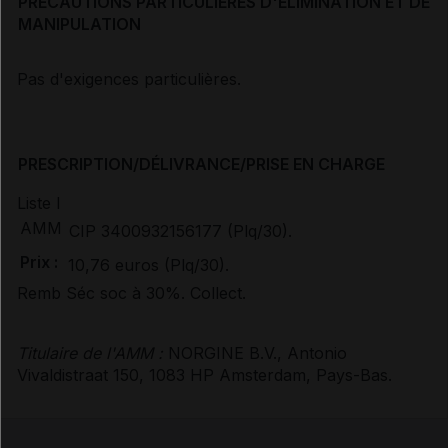
PRÉCAUTIONS PARTICULIÈRES D'ÉLIMINATION ET DE
MANIPULATION
Pas d'exigences particulières.
PRESCRIPTION/DÉLIVRANCE/PRISE EN CHARGE
Liste I
AMM
CIP 3400932156177 (Plq/30).
Prix :
10,76 euros (Plq/30).
Remb Séc soc à 30%. Collect.
Titulaire de l'AMM :
NORGINE B.V., Antonio
Vivaldistraat 150, 1083 HP Amsterdam, Pays-Bas.