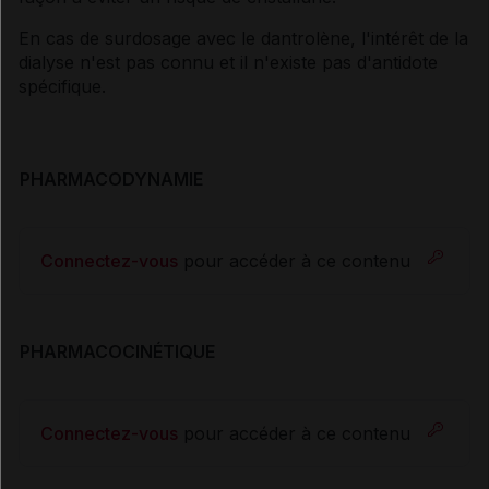
En cas de surdosage avec le dantrolène, l'intérêt de la
dialyse n'est pas connu et il n'existe pas d'antidote
spécifique.
PHARMACODYNAMIE
Connectez-vous
pour accéder à ce contenu
PHARMACOCINÉTIQUE
Connectez-vous
pour accéder à ce contenu