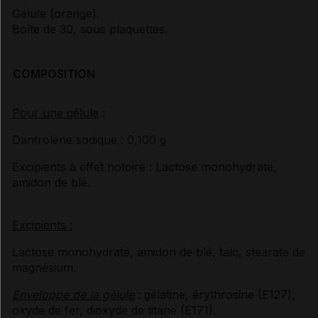
Gélule (orange).
Boîte de 30, sous plaquettes.
COMPOSITION
Pour une gélule
:
Dantrolène sodique : 0,100 g
Excipients à effet notoire : Lactose monohydraté,
amidon de blé.
Excipients :
Lactose monohydraté, amidon de blé, talc, stéarate de
magnésium.
Enveloppe de la gélule
: gélatine, érythrosine (E127),
oxyde de fer, dioxyde de titane (E171).