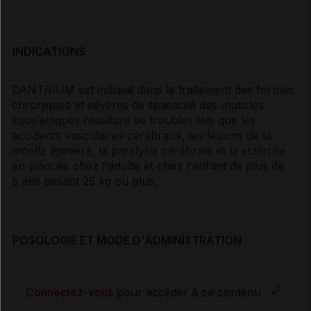
INDICATIONS
DANTRIUM est indiqué dans le traitement des formes
chroniques et sévères de spasticité des muscles
squelettiques résultant de troubles tels que les
accidents vasculaires cérébraux, les lésions de la
moelle épinière, la paralysie cérébrale et la sclérose
en plaques chez l'adulte et chez l'enfant de plus de
5 ans pesant 25 kg ou plus.
POSOLOGIE ET MODE D'ADMINISTRATION
Connectez-vous
pour accéder à ce contenu