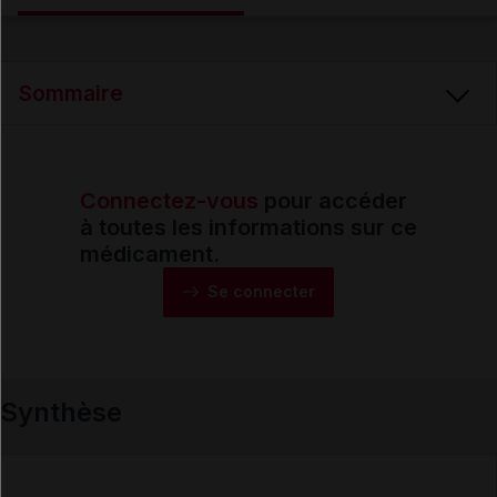
Email
Sommaire
Connectez-vous
pour accéder
Synthèse
à toutes les informations sur ce
médicament.
Monographie
Se connecter
Formes et présentations
Synthèse
Composition
Indications