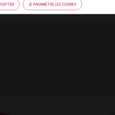
t ouverture : < 30° durant 36 mois
CCEPTER
JE PARAMÈTRE LES COOKIES