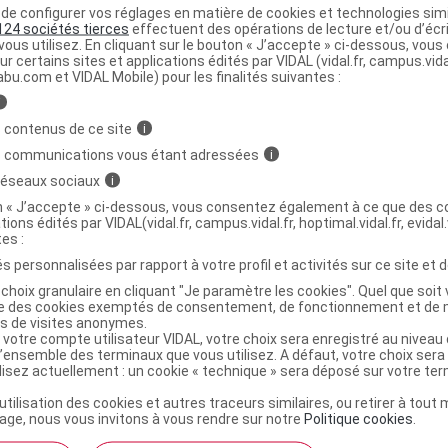
e configurer vos réglages en matière de cookies et technologies simil
tine
124 sociétés tierces
effectuent des opérations de lecture et/ou d’écr
ous utilisez. En cliquant sur le bouton « J’accepte » ci-dessous, vou
ur certains sites et applications édités par VIDAL (vidal.fr, campus.vidal.
abu.com et VIDAL Mobile) pour les finalités suivantes :
ine
i
 contenus de ce site
i
s communications vous étant adressées
i
tube (Polypropylène) avec
 réseaux sociaux
i
Commercialisé
on « J’accepte » ci-dessous, vous consentez également à ce que des co
tions édités par VIDAL(vidal.fr, campus.vidal.fr, hoptimal.vidal.fr, evidal.
t ouverture : < 30° durant 36 mois
tes :
s personnalisées par rapport à votre profil et activités sur ce site et d
choix granulaire en cliquant "Je paramètre les cookies". Quel que soit 
100
ise des cookies exemptés de consentement, de fonctionnement et de 
Commercialisé
es de visites anonymes.
 votre compte utilisateur VIDAL, votre choix sera enregistré au nivea
t ouverture : < 30° durant 36 mois
l’ensemble des terminaux que vous utilisez. A défaut, votre choix ser
ilisez actuellement : un cookie « technique » sera déposé sur votre te
’utilisation des cookies et autres traceurs similaires, ou retirer à tou
x8 (16)
ge, nous vous invitons à vous rendre sur notre
Politique cookies
.
Commercialisé