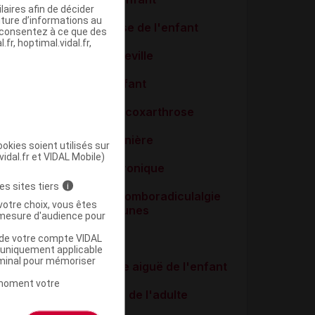
aires afin de décider
iture d’informations au
Drépanocytose de l'enfant
s consentez à ce que des
fr, hoptimal.vidal.fr,
Entorse de cheville
Fièvre de l'enfant
Gonarthrose, coxarthrose
Grippe saisonnière
okies soient utilisés sur
vidal.fr et VIDAL Mobile)
Lombalgie chronique
es sites tiers
i
Lombalgie et lomboradiculalgie
votre choix, vous êtes
aiguës communes
mesure d'audience pour
Migraine
u de votre compte VIDAL
a uniquement applicable
rminal pour mémoriser
Otite moyenne aiguë de l'enfant
t moment votre
Sinusite aiguë de l'adulte