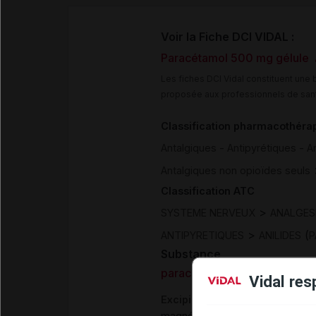
Voir la Fiche DCI VIDAL :
Paracétamol 500 mg gélule
Les fiches DCI Vidal constituent un
proposée aux professionnels de san
Classification pharmacothéra
Antalgiques - Antipyrétiques - 
Antalgiques non opioïdes seuls
Classification ATC
>
SYSTEME NERVEUX
ANALGES
>
(
ANTIPYRETIQUES
ANILIDES
P
Substance
paracétamol
Vidal res
Excipients
magnésium stéarate