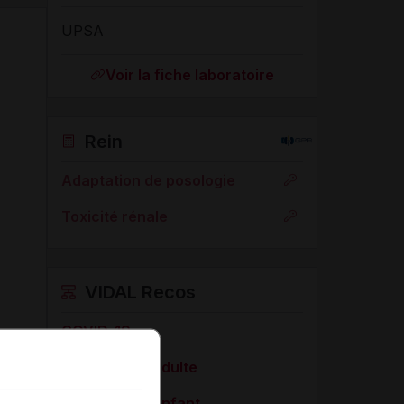
UPSA
Voir la fiche laboratoire
Rein
Adaptation de posologie
Toxicité rénale
VIDAL Recos
COVID-19
Douleur de l'adulte
Douleur de l'enfant