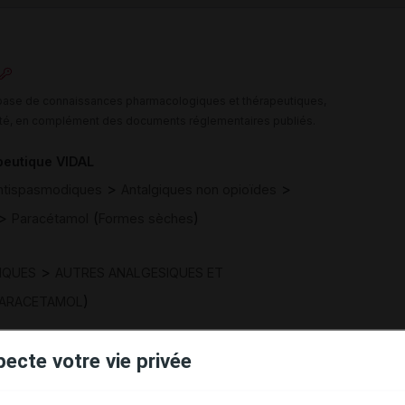
e base de connaissances pharmacologiques et thérapeutiques,
té, en complément des documents réglementaires publiés.
peutique VIDAL
>
>
Antispasmodiques
Antalgiques non opioïdes
>
(
)
Paracétamol
Formes sèches
>
IQUES
AUTRES ANALGESIQUES ET
)
ARACETAMOL
pecte votre vie privée