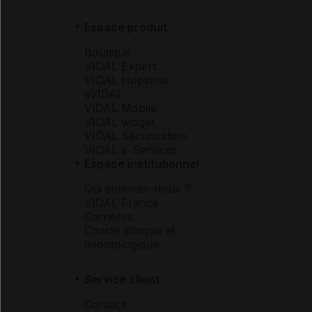
Espace produit
Boutique
VIDAL Expert
VIDAL Hoptimal
eVIDAL
VIDAL Mobile
VIDAL widget
VIDAL Sécurisation
VIDAL e-Services
Espace institutionnel
Qui sommes-nous ?
VIDAL France
Carrières
Charte éthique et
déontologique
Service client
Contact