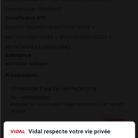
(
)
Coumariniques
Warfarine
Classification ATC
>
SANG ET ORGANES HEMATOPOIETIQUES
>
>
ANTITHROMBOTIQUES
ANTITHROMBOTIQUES
(
)
ANTIVITAMINES K
WARFARINE
Substance
warfarine sodique
Présentation
COUMADINE 5 mg Cpr séc Plq/30 [IT2]
Cip :
3400949003143
Modalités de conservation : Avant ouverture : < 30° durant
24 mois
Supprimé
Vidal respecte votre vie privée