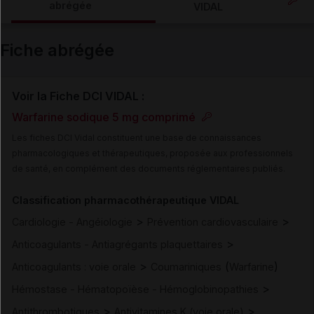
abrégée
VIDAL
Email
Fiche abrégée
Voir la Fiche DCI VIDAL :
Warfarine sodique 5 mg comprimé
Les fiches DCI Vidal constituent une base de connaissances
pharmacologiques et thérapeutiques, proposée aux professionnels
de santé, en complément des documents réglementaires publiés.
Classification pharmacothérapeutique VIDAL
>
>
Cardiologie - Angéiologie
Prévention cardiovasculaire
>
Anticoagulants - Antiagrégants plaquettaires
>
(
)
Anticoagulants : voie orale
Coumariniques
Warfarine
>
Hémostase - Hématopoïèse - Hémoglobinopathies
>
>
Antithrombotiques
Antivitamines K (voie orale)