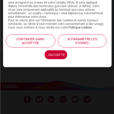
Anticoagulants anti-vitamine K (AVK) -
sera enregistré au niveau de votre compte VIDAL et sera appliqué
depuis l’ensemble des terminaux que vous utilisez. A défaut, votre
Allaitement
choix sera uniquement applicable au terminal que vous utilisez
actuellement : un cookie « technique » sera déposé sur votre terminal
pour mémoriser votre choix.
Les médicaments dangereux pendant la
Pour en savoir plus sur l’utilisation des cookies et autres traceurs
grossesse
similaires, ou retirer à tout moment votre consentement à leur usage,
nous vous invitons à vous rendre sur notre
Politique cookies
.
Warfarine - Allaitement
CONTINUER SANS
JE PARAMÈTRE LES
ACCEPTER
COOKIES
Warfarine - Grossesse
J'ACCEPTE