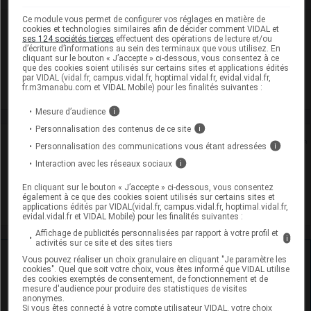
Ce module vous permet de configurer vos réglages en matière de
Laboratoire
cookies et technologies similaires afin de décider comment VIDAL et
ses 124 sociétés tierces
effectuent des opérations de lecture et/ou
d’écriture d’informations au sein des terminaux que vous utilisez. En
cliquant sur le bouton « J’accepte » ci-dessous, vous consentez à ce
BB Farma SRL
que des cookies soient utilisés sur certains sites et applications édités
par VIDAL (vidal.fr, campus.vidal.fr, hoptimal.vidal.fr, evidal.vidal.fr,
fr.m3manabu.com et VIDAL Mobile) pour les finalités suivantes :
Voir la fiche laboratoire
Mesure d’audience
i
Personnalisation des contenus de ce site
i
Rein
Personnalisation des communications vous étant adressées
i
Interaction avec les réseaux sociaux
i
Adaptation de posologie
En cliquant sur le bouton « J’accepte » ci-dessous, vous consentez
également à ce que des cookies soient utilisés sur certains sites et
Toxicité rénale
applications édités par VIDAL(vidal.fr, campus.vidal.fr, hoptimal.vidal.fr,
evidal.vidal.fr et VIDAL Mobile) pour les finalités suivantes :
Affichage de publicités personnalisées par rapport à votre profil et
i
activités sur ce site et des sites tiers
Ressources externes complémentaires
Vous pouvez réaliser un choix granulaire en cliquant "Je paramètre les
cookies". Quel que soit votre choix, vous êtes informé que VIDAL utilise
des cookies exemptés de consentement, de fonctionnement et de
En savoir plus le site du CRAT
:
mesure d'audience pour produire des statistiques de visites
anonymes.
Si vous êtes connecté à votre compte utilisateur VIDAL, votre choix