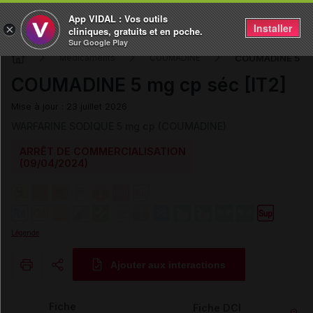
App VIDAL : Vos outils
Installer
×
cliniques, gratuits et en poche.
Sur Google Play
COUMADINE 5 mg 
Médicaments
COUMADINE
COUMADINE 5 mg cp séc [IT2]
Mise à jour : 23 juillet 2026
WARFARINE SODIQUE 5 mg cp (COUMADINE)
ARRÊT DE COMMERCIALISATION
(09/04/2024)
Légende
Ajouter aux interactions
Copier l'url
Fiche
Fiche DCI