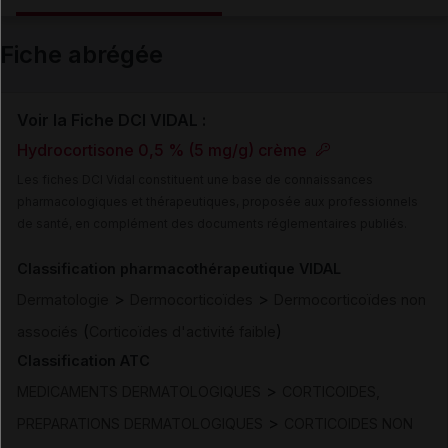
Email
Fiche abrégée
Voir la Fiche DCI VIDAL :
Hydrocortisone 0,5 % (5 mg/g) crème
Les fiches DCI Vidal constituent une base de connaissances
pharmacologiques et thérapeutiques, proposée aux professionnels
de santé, en complément des documents réglementaires publiés.
Classification pharmacothérapeutique VIDAL
>
>
Dermatologie
Dermocorticoïdes
Dermocorticoïdes non
(
)
associés
Corticoïdes d'activité faible
Classification ATC
>
MEDICAMENTS DERMATOLOGIQUES
CORTICOIDES,
>
PREPARATIONS DERMATOLOGIQUES
CORTICOIDES NON