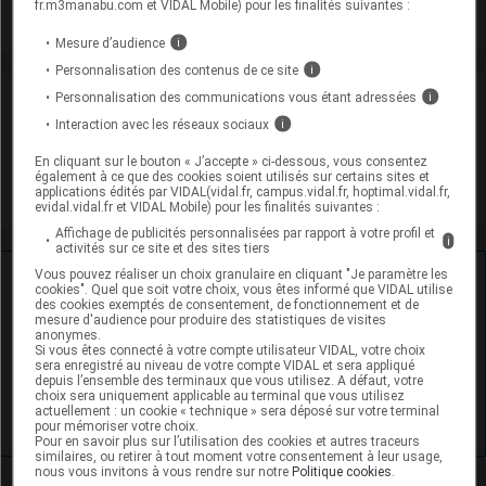
fr.m3manabu.com et VIDAL Mobile) pour les finalités suivantes :
Mesure d’audience
i
Personnalisation des contenus de ce site
i
Laboratoire
Personnalisation des communications vous étant adressées
i
Interaction avec les réseaux sociaux
i
Coopération Pharmaceutique Française
En cliquant sur le bouton « J’accepte » ci-dessous, vous consentez
également à ce que des cookies soient utilisés sur certains sites et
applications édités par VIDAL(vidal.fr, campus.vidal.fr, hoptimal.vidal.fr,
Voir la fiche laboratoire
evidal.vidal.fr et VIDAL Mobile) pour les finalités suivantes :
Affichage de publicités personnalisées par rapport à votre profil et
i
activités sur ce site et des sites tiers
Vous pouvez réaliser un choix granulaire en cliquant "Je paramètre les
Ressources externes complémentaires
cookies". Quel que soit votre choix, vous êtes informé que VIDAL utilise
des cookies exemptés de consentement, de fonctionnement et de
mesure d'audience pour produire des statistiques de visites
En savoir plus le site du CRAT
:
anonymes.
Si vous êtes connecté à votre compte utilisateur VIDAL, votre choix
sera enregistré au niveau de votre compte VIDAL et sera appliqué
Hydrocortisone - Allaitement
depuis l’ensemble des terminaux que vous utilisez. A défaut, votre
choix sera uniquement applicable au terminal que vous utilisez
actuellement : un cookie « technique » sera déposé sur votre terminal
Hydrocortisone - Grossesse
pour mémoriser votre choix.
Pour en savoir plus sur l’utilisation des cookies et autres traceurs
similaires, ou retirer à tout moment votre consentement à leur usage,
nous vous invitons à vous rendre sur notre
Politique cookies
.