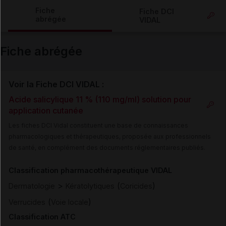
Copier l'url
Fiche
Fiche DCI
abrégée
VIDAL
Email
Fiche abrégée
Voir la Fiche DCI VIDAL :
Acide salicylique 11 % (110 mg/ml) solution pour
application cutanée
Les fiches DCI Vidal constituent une base de connaissances
pharmacologiques et thérapeutiques, proposée aux professionnels
de santé, en complément des documents réglementaires publiés.
Classification pharmacothérapeutique VIDAL
>
(
)
Dermatologie
Kératolytiques
Coricides
(
)
Verrucides
Voie locale
Classification ATC