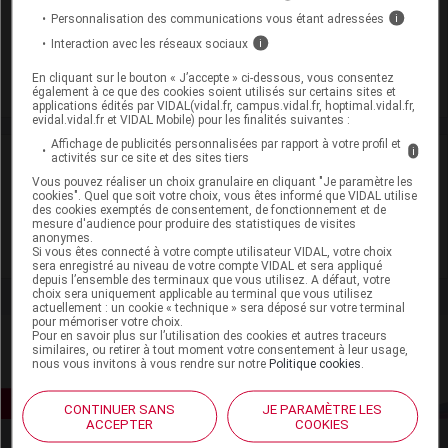
Modalités de conservation : Avant ouverture : durant 36 mois
Personnalisation des communications vous étant adressées
i
(Conserver à l'abri de la chaleur, Tenir loin de toute flamme)
Interaction avec les réseaux sociaux
i
Commercialisé
En cliquant sur le bouton « J’accepte » ci-dessous, vous consentez
également à ce que des cookies soient utilisés sur certains sites et
applications édités par VIDAL(vidal.fr, campus.vidal.fr, hoptimal.vidal.fr,
evidal.vidal.fr et VIDAL Mobile) pour les finalités suivantes :
Affichage de publicités personnalisées par rapport à votre profil et
i
Laboratoire
activités sur ce site et des sites tiers
Vous pouvez réaliser un choix granulaire en cliquant "Je paramètre les
cookies". Quel que soit votre choix, vous êtes informé que VIDAL utilise
Eurodep Pharma
des cookies exemptés de consentement, de fonctionnement et de
mesure d'audience pour produire des statistiques de visites
anonymes.
Voir la fiche laboratoire
Si vous êtes connecté à votre compte utilisateur VIDAL, votre choix
sera enregistré au niveau de votre compte VIDAL et sera appliqué
depuis l’ensemble des terminaux que vous utilisez. A défaut, votre
choix sera uniquement applicable au terminal que vous utilisez
actuellement : un cookie « technique » sera déposé sur votre terminal
pour mémoriser votre choix.
Pour en savoir plus sur l’utilisation des cookies et autres traceurs
similaires, ou retirer à tout moment votre consentement à leur usage,
nous vous invitons à vous rendre sur notre
Politique cookies
.
CONTINUER SANS
JE PARAMÈTRE LES
ACCEPTER
COOKIES