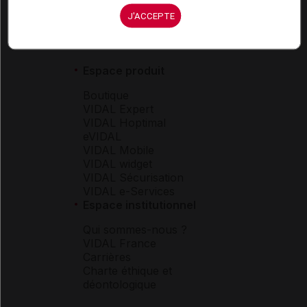
J'ACCEPTE
Espace produit
Boutique
VIDAL Expert
VIDAL Hoptimal
eVIDAL
VIDAL Mobile
VIDAL widget
VIDAL Sécurisation
VIDAL e-Services
Espace institutionnel
Qui sommes-nous ?
VIDAL France
Carrières
Charte éthique et
déontologique