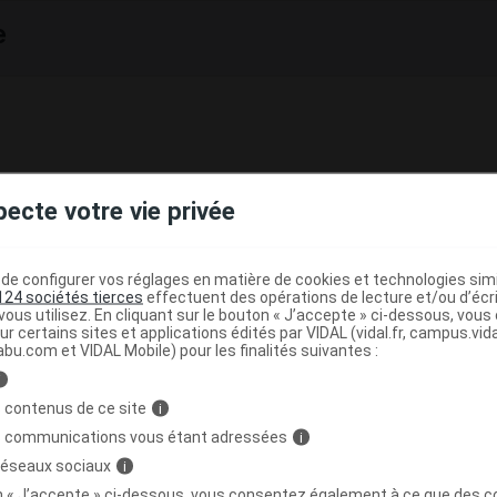
e
et PRÉSENTATIONS
pecte votre vie privée
injectable (limpide, exempte de particules visibles, ayant u
et une osmolarité de 300 mOsmol/L).
e configurer vos réglages en matière de cookies et technologies simil
préremplie de 1 ml de solution. Boîte* de 12.
124 sociétés tierces
effectuent des opérations de lecture et/ou d’écr
ous utilisez. En cliquant sur le bouton « J’accepte » ci-dessous, vou
seringue préremplie est emballée individuellement sous pl
ur certains sites et applications édités par VIDAL (vidal.fr, campus.vidal.
abu.com et VIDAL Mobile) pour les finalités suivantes :
i
 contenus de ce site
i
ITION
s communications vous étant adressées
i
 réseaux sociaux
i
ringue préremplie de 1 ml :
on « J’accepte » ci-dessous, vous consentez également à ce que des co