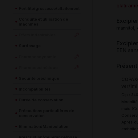
glatiram
Fertilité/grossesse/allaitement
Conduite et utilisation de
Excipie
machines
,
mannitol
Effets indésirables
Excipien
Surdosage
EEN sans
Pharmacodynamie
Présent
Pharmacocinétique
Sécurité préclinique
COPAXO
ver/1ml
Incompatibilités
Cip :
34
Durée de conservation
Modalité
mois (Co
Précautions particulières de
Conserv
conservation
Après ou
Elimination/Manipulation
emballag
Prescription/délivrance/prise