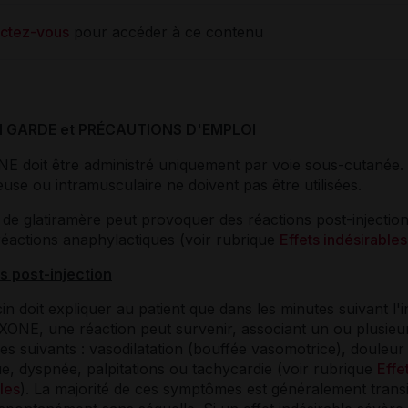
ctez-vous
pour accéder à ce contenu
N GARDE et PRÉCAUTIONS D'EMPLOI
 doit être administré uniquement par voie sous-cutanée. 
euse ou intramusculaire ne doivent pas être utilisées.
 de glatiramère peut provoquer des réactions post-injection
réactions anaphylactiques (voir rubrique
Effets indésirables
s post-injection
n doit expliquer au patient que dans les minutes suivant l'i
ONE, une réaction peut survenir, associant un ou plusieu
s suivants : vasodilatation (bouffée vasomotrice), douleur
e, dyspnée, palpitations ou tachycardie (voir rubrique
Effe
les
). La majorité de ces symptômes est généralement transi