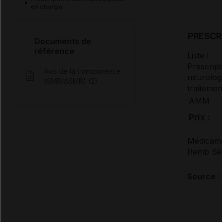
en charge
PRESCR
Documents de
référence
Liste I
Prescript
Avis de la transparence
neurologi
(SMR/ASMR) (2)
traitemen
AMM
Prix :
Médicame
Remb Séc
Source :