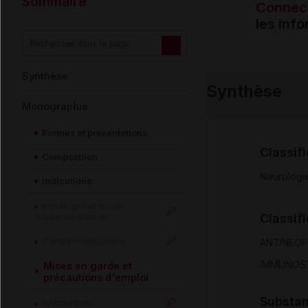
Sommaire
Connec
les inf
Synthèse
Synthèse
Monographie
Formes et présentations
Classif
Composition
Neurologi
Indications
Posologie et mode
d'administration
Classif
Contre-indications
ANTINEO
IMMUNOS
Mises en garde et
précautions d'emploi
Substa
Interactions