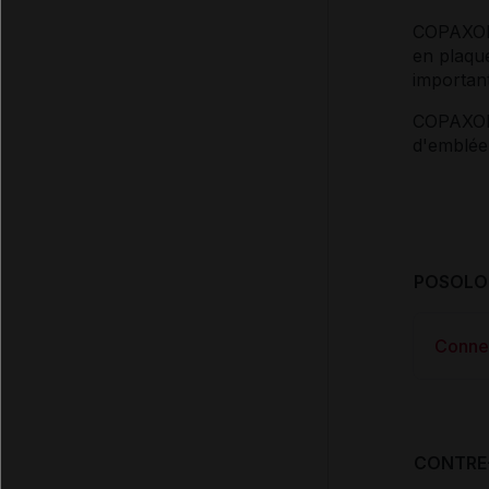
COPAXONE
en plaqu
important
COPAXONE
d'emblée
POSOLOG
Conne
CONTRE