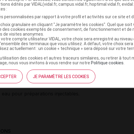
re : 36 mg (sous forme d'acétate de glatiramère* : 40 mg).
tions édités par VIDAL(vidal.fr, campus.vidal.fr, hoptimal.vidal.fr, evidal.
tes :
e de glatiramère est le sel acétate de polypeptides synthétiques compr
s personnalisées par rapport à votre profil et activités sur ce site et d
inés naturels : acide L-glutamique, L-alanine, L-tyrosine et L-lysine a
choix granulaire en cliquant "Je paramètre les cookies". Quel que soit 
ise des cookies exemptés de consentement, de fonctionnement et de 
olaire moyenne de respectivement 0,129-0,153, 0,392-0,462, 0,086-0,1
es de visites anonymes.
4. Le poids moléculaire moyen de l'acétate de glatiramère est compris
 votre compte utilisateur VIDAL, votre choix sera enregistré au nivea
l’ensemble des terminaux que vous utilisez. A défaut, votre choix ser
 000 daltons. En raison de la complexité de sa composition, aucun pol
ilisez actuellement : un cookie « technique » sera déposé sur votre te
e peut être totalement caractérisé, y compris en termes de séquence d
 que la composition finale de l'acétate de glatiramère ne soit pas ent
’utilisation des cookies et autres traceurs similaires, ou retirer à tou
ge, nous vous invitons à vous rendre sur notre
Politique cookies
.
CCEPTER
JE PARAMÈTRE LES COOKIES
s :
 eau pour préparations injectables.
IONS