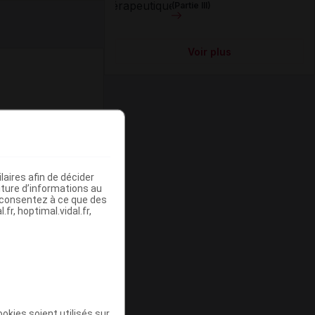
(Partie III)
Voir plus
n pH de
aires afin de décider
iture d’informations au
s consentez à ce que des
aquette.
fr, hoptimal.vidal.fr,
okies soient utilisés sur