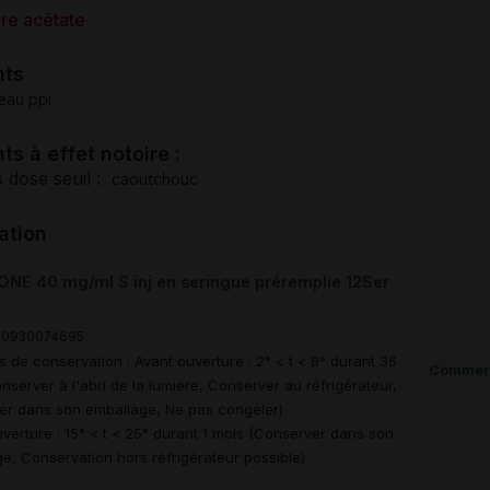
ère acétate
nts
eau ppi
ts à effet notoire :
 dose seuil :
caoutchouc
ation
NE 40 mg/ml S inj en seringue préremplie 12Ser
00930074695
s de conservation : Avant ouverture : 2° < t < 8° durant 36
Commerc
nserver à l'abri de la lumière, Conserver au réfrigérateur,
er dans son emballage, Ne pas congeler)
verture : 15° < t < 25° durant 1 mois (Conserver dans son
e, Conservation hors réfrigérateur possible)