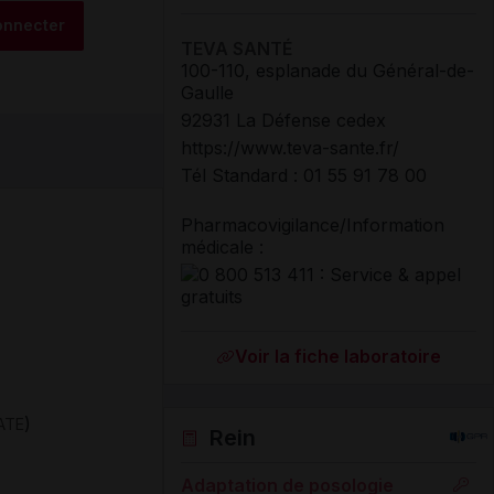
onnecter
TEVA SANTÉ
100-110, esplanade du Général-de-
Gaulle
92931 La Défense cedex
https://www.teva-sante.fr/
Tél Standard
:
01 55 91 78 00
Pharmacovigilance/Information
médicale :
Voir la fiche laboratoire
)
ATE
Rein
Adaptation de posologie