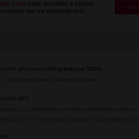
tez-vous
pour accéder à toutes
Se c
ormations sur ce médicament.
ication pharmacothérapeutique VIDAL
>
(
)
e
Sclérose en plaques
Glatiramère acétate
ication ATC
>
>
PLASIQUES ET IMMUNOMODULATEURS
IMMUNOSTIMULANTS
>
(
TIMULANTS
AUTRES IMMUNOSTIMULANTS
GLATIRAMER ACET
nce