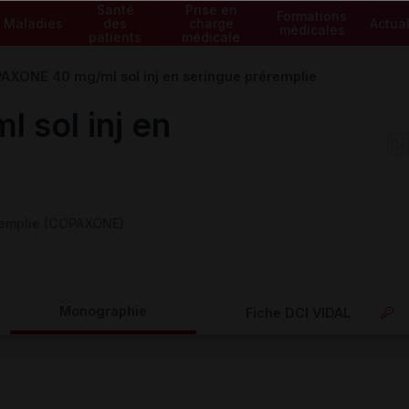
Santé
Prise en
Formations
Maladies
des
charge
Actual
médicales
patients
médicale
AXONE 40 mg/ml sol inj en seringue préremplie
sol inj en
remplie (COPAXONE)
Monographie
Fiche DCI VIDAL