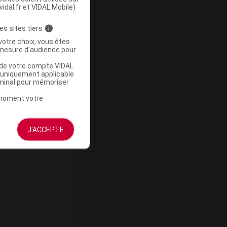
vidal.fr et VIDAL Mobile)
enant
es sites tiers
i
vec une
votre choix, vous êtes
mesure d'audience pour
00 et
 entre
u de votre compte VIDAL
a uniquement applicable
ypeptide
rminal pour mémoriser
'acides
ièrement
t moment votre
J'ACCEPTE