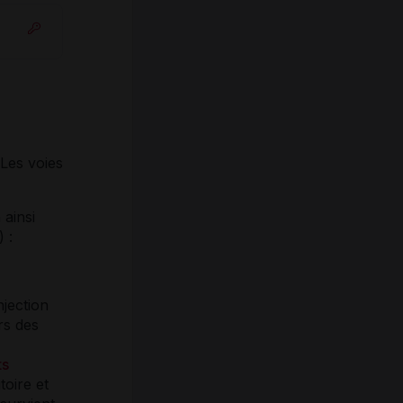
Les voies
 ainsi
) :
njection
rs des
ts
toire et