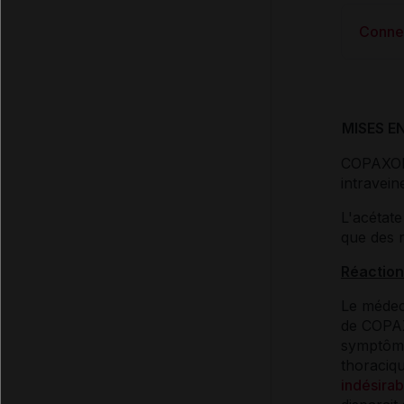
Conne
MISES E
COPAXONE
intravein
L'acétate
que des 
Réaction
Le médeci
de COPAX
symptôme
thoraciqu
indésirab