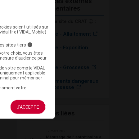
Ressources externes
complémentaires
En savoir plus le site du CRAT
:
okies soient utilisés sur
vidal.fr et VIDAL Mobile)
Isotrétinoïne - Allaitement
es sites tiers
i
Isotrétinoïne - Exposition
votre choix, vous êtes
paternelle
mesure d'audience pour
Isotrétinoïne - Grossesse
u de votre compte VIDAL
a uniquement applicable
rminal pour mémoriser
Les médicaments dangereux
pendant la grossesse
t moment votre
J'ACCEPTE
Actualités liées
12 mars 2026
Mésusage de l'isotrétinoïne à