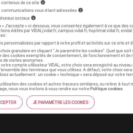
 contenus de ce site
i
s communications vous étant adressées
i
,
,
tine
glycérol
eau purifiée
 réseaux sociaux
i
,
 oxyde
titane dioxyde
on « J’accepte » ci-dessous, vous consentez également à ce que des co
tions édités par VIDAL(vidal.fr, campus.vidal.fr, hoptimal.vidal.fr, evidal.
tes :
,
,
ile
soja huile partiellement hydrogénée
sorbitol à
s personnalisées par rapport à votre profil et activités sur ce site et d
chenille A
choix granulaire en cliquant "Je paramètre les cookies". Quel que soit 
ise des cookies exemptés de consentement, de fonctionnement et de 
es de visites anonymes.
 votre compte utilisateur VIDAL, votre choix sera enregistré au nivea
molle Plq/30
l’ensemble des terminaux que vous utilisez. A défaut, votre choix ser
ilisez actuellement : un cookie « technique » sera déposé sur votre te
Commercialisé
’utilisation des cookies et autres traceurs similaires, ou retirer à tou
t ouverture : < 30° durant 36 mois
ge, nous vous invitons à vous rendre sur notre
Politique cookies
.
CCEPTER
JE PARAMÈTRE LES COOKIES