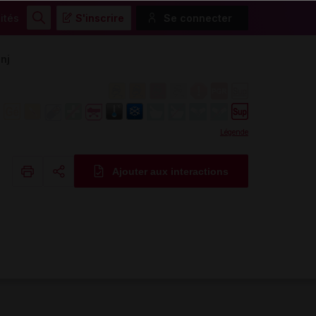
ités
S'inscrire
Se connecter
Rechercher
nj
Légende
Ajouter aux interactions
Copier l'url
Email