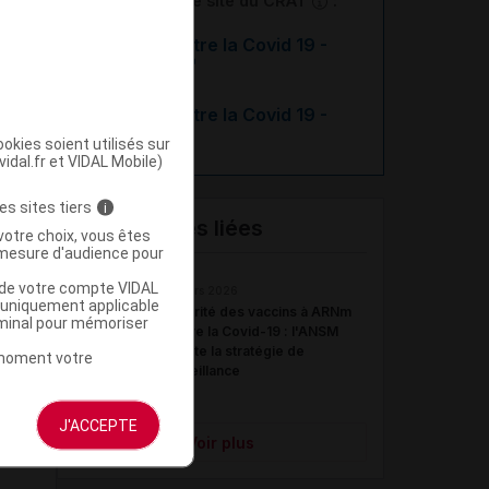
En savoir plus le site du CRAT
:
Vaccin contre la Covid 19 -
Allaitement
Vaccin contre la Covid 19 -
Grossesse
okies soient utilisés sur
vidal.fr et VIDAL Mobile)
es sites tiers
i
Actualités liées
votre choix, vous êtes
mesure d'audience pour
u de votre compte VIDAL
17 mars 2026
a uniquement applicable
Sécurité des vaccins à ARNm
rminal pour mémoriser
contre la Covid-19 : l'ANSM
adapte la stratégie de
t moment votre
surveillance
J'ACCEPTE
Voir plus