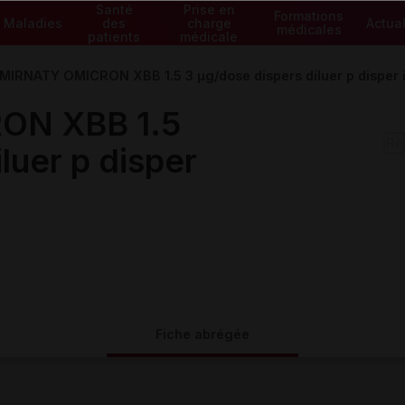
Santé
Prise en
Formations
Maladies
des
charge
Actual
médicales
patients
médicale
IRNATY OMICRON XBB 1.5 3 µg/dose dispers diluer p disper i
ON XBB 1.5
luer p disper
Fiche abrégée