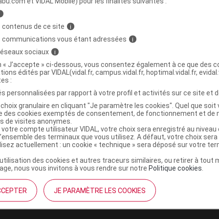
abu.com et VIDAL Mobile) pour les finalités suivantes :
,
hexane-6,1-diyl)bis(2-hexyldécanoate)
2-
i
,
, N-ditétradécylacétamide
1,2-distéaroyl-sn-glycéro-
 contenus de ce site
i
,
,
,
trométamol
trométamol chlorhydrate
saccharose
s communications vous étant adressées
i
 réseaux sociaux
i
on « J’accepte » ci-dessous, vous consentez également à ce que des co
tions édités par VIDAL(vidal.fr, campus.vidal.fr, hoptimal.vidal.fr, evidal.
tes :
3 µg/dose D dil dis inj 10Fl
s personnalisées par rapport à votre profil et activités sur ce site et d
choix granulaire en cliquant "Je paramètre les cookies". Quel que soit 
ise des cookies exemptés de consentement, de fonctionnement et de 
es de visites anonymes.
t ouverture : 8° < t < 30° durant 12 heures
 votre compte utilisateur VIDAL, votre choix sera enregistré au nivea
Supprimé
 l'abri de la lumière, Conserver dans son
l’ensemble des terminaux que vous utilisez. A défaut, votre choix ser
10 semaines (Ne pas recongeler, Conserver
ilisez actuellement : un cookie « technique » sera déposé sur votre te
r dans son emballage), -90° < t < -60°
’utilisation des cookies et autres traceurs similaires, ou retirer à tou
ri de la lumière, Conserver au
ge, nous vous invitons à vous rendre sur notre
Politique cookies
.
n emballage)
CCEPTER
JE PARAMÈTRE LES COOKIES
3 µg/dose D dil dis inj Fl