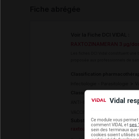
Fiche abrégée
Voir la Fiche DCI VIDAL :
RAXTOZINAMERAN 3 µg/dose d
Les fiches DCI Vidal constituent un
proposée aux professionnels de san
Classification pharmacothéra
>
Infectiologie - Parasitologie
V
Classification ATC
Vidal res
ANTI-INFECTIEUX GENERAUX A
VACCINS CONTRE LA COVID-19
Ce module vous permet d
Substance
comment VIDAL et
ses 
raxtozinaméran
sein des terminaux que v
cookies soient utilisés s