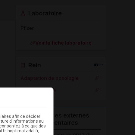
Laboratoire
Pfizer
Voir la fiche laboratoire
Rein
Adaptation de posologie
Toxicité rénale
Ressources externes
aires afin de décider
iture d’informations au
complémentaires
s consentez à ce que des
fr, hoptimal.vidal.fr,