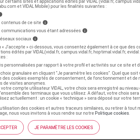
ur certains sites et applications édités par VIDAL (vidal.fr, campus.vidal.
abu.com et VIDAL Mobile) pour les finalités suivantes :
>
>
émoglobinopathies
Antithrombotiques
i
(
)
oie orale
Acide acétylsalicylique + clopidogrel
 contenus de ce site
i
s communications vous étant adressées
i
>
>
ETIQUES
ANTITHROMBOTIQUES
 réseaux sociaux
i
ITEURS DE L'AGREGATION PLAQUETTAIRE, HEPARINE
on « J’accepte » ci-dessous, vous consentez également à ce que des co
tions édités par VIDAL(vidal.fr, campus.vidal.fr, hoptimal.vidal.fr, evidal.
tes :
s personnalisées par rapport à votre profil et activités sur ce site et d
e
choix granulaire en cliquant "Je paramètre les cookies". Quel que soit 
ise des cookies exemptés de consentement, de fonctionnement et de 
es de visites anonymes.
 votre compte utilisateur VIDAL, votre choix sera enregistré au nivea
l’ensemble des terminaux que vous utilisez. A défaut, votre choix ser
ilisez actuellement : un cookie « technique » sera déposé sur votre te
,
,
,
ne
macrogol 6000
silice colloïdale hydratée
’utilisation des cookies et autres traceurs similaires, ou retirer à tou
,
,
amidon de maïs
acide stéarique
ge, nous vous invitons à vous rendre sur notre
Politique cookies
.
ne oxyde
iacétine
CCEPTER
JE PARAMÈTRE LES COOKIES
e dioxyde