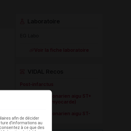
Laboratoire
EG Labo
Voir la fiche laboratoire
VIDAL Recos
Post-infarctus
Syndrome coronarien aigu ST+
(Infarctus du myocarde)
Syndrome coronarien aigu ST-
aires afin de décider
iture d’informations au
s consentez à ce que des