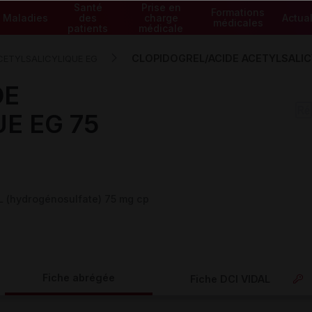
Santé
Prise en
Formations
Maladies
des
charge
Actual
médicales
patients
médicale
CLOPIDOGREL/ACIDE ACETYLSALICY
CETYLSALICYLIQUE EG
DE
E EG 75
(hydrogénosulfate) 75 mg cp
Fiche abrégée
Fiche DCI VIDAL