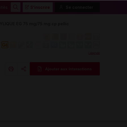
ités
S'inscrire
Se connecter
Rechercher
LIQUE EG 75 mg/75 mg cp pellic
Légende
Ajouter aux interactions
Copier l'url
Email