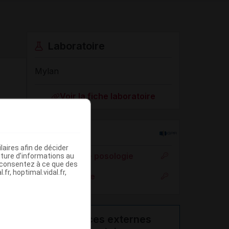
Laboratoire
Mylan
Voir la fiche laboratoire
Rein
aires afin de décider
Adaptation de posologie
iture d’informations au
s consentez à ce que des
fr, hoptimal.vidal.fr,
Toxicité rénale
Ressources externes