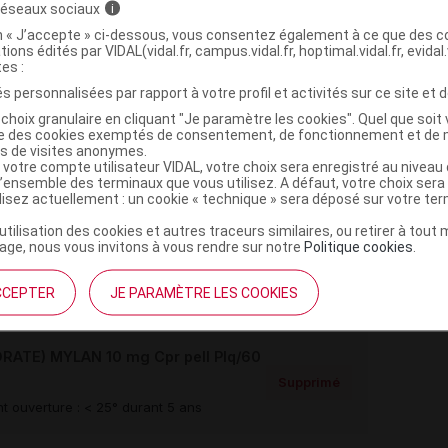
 réseaux sociaux
i
>
>
NALEPTIQUES
ANTIDEPRESSEURS
INHIBITEURS
on « J’accepte » ci-dessous, vous consentez également à ce que des co
tions édités par VIDAL(vidal.fr, campus.vidal.fr, hoptimal.vidal.fr, evidal.
(
)
URE DE LA MONOAMINE
CLOMIPRAMINE
tes :
s personnalisées par rapport à votre profil et activités sur ce site et d
choix granulaire en cliquant "Je paramètre les cookies". Quel que soit 
ise des cookies exemptés de consentement, de fonctionnement et de 
es de visites anonymes.
 votre compte utilisateur VIDAL, votre choix sera enregistré au nivea
,
ium carboxyméthylamidon
magnésium stéarate
l’ensemble des terminaux que vous utilisez. A défaut, votre choix ser
,
,
-7000
hypromellose
macrogol 400
ilisez actuellement : un cookie « technique » sera déposé sur votre te
e dioxyde
’utilisation des cookies et autres traceurs similaires, ou retirer à tou
ge, nous vous invitons à vous rendre sur notre
Politique cookies
.
e monohydrate
CCEPTER
JE PARAMÈTRE LES COOKIES
TE) MYLAN 10 mg Cpr pell Plq/60
Supprimé
t ouverture : < 25° durant 5 ans