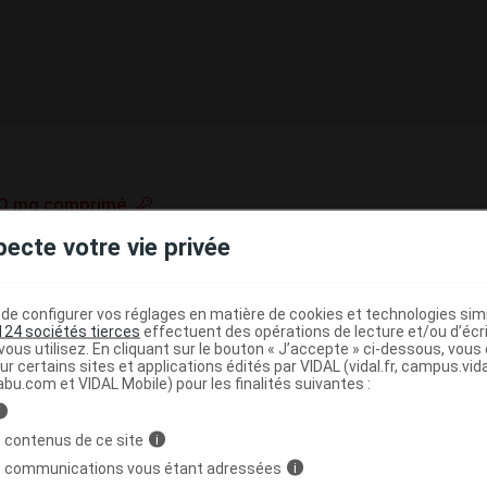
10 mg comprimé
e base de connaissances pharmacologiques et thérapeutiques,
pecte votre vie privée
té, en complément des documents réglementaires publiés.
peutique VIDAL
e configurer vos réglages en matière de cookies et technologies simil
124 sociétés tierces
effectuent des opérations de lecture et/ou d’écr
>
>
iques et algies rebelles
Algies neuropathiques
ous utilisez. En cliquant sur le bouton « J’accepte » ci-dessous, vou
ur certains sites et applications édités par VIDAL (vidal.fr, campus.vidal.
)
abu.com et VIDAL Mobile) pour les finalités suivantes :
>
(
)
i
Antidépresseurs imipraminiques
Clomipramine
 contenus de ce site
i
(
)
ie
Imipraminiques
s communications vous étant adressées
i