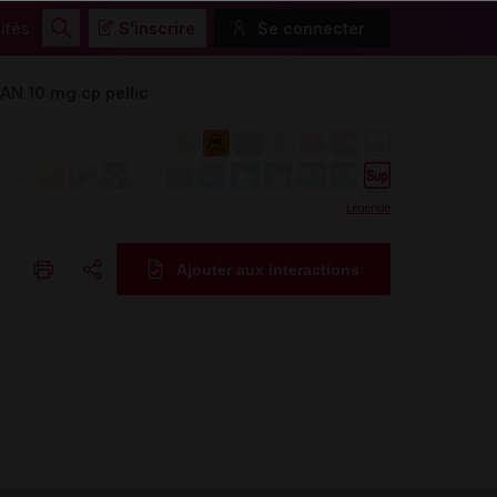
ités
S'inscrire
Se connecter
Rechercher
 10 mg cp pellic
Légende
Ajouter aux interactions
Copier l'url
Email