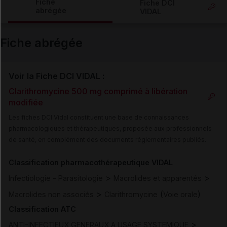
Fiche
Fiche DCI
abrégée
VIDAL
Email
Fiche abrégée
Voir la Fiche DCI VIDAL :
Clarithromycine 500 mg comprimé à libération
modifiée
Les fiches DCI Vidal constituent une base de connaissances
pharmacologiques et thérapeutiques, proposée aux professionnels
de santé, en complément des documents réglementaires publiés.
Classification pharmacothérapeutique VIDAL
>
>
Infectiologie - Parasitologie
Macrolides et apparentés
>
(
)
Macrolides non associés
Clarithromycine
Voie orale
Classification ATC
>
ANTI-INFECTIEUX GENERAUX A USAGE SYSTEMIQUE