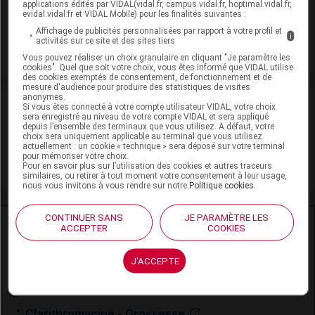
applications édités par VIDAL(vidal.fr, campus.vidal.fr, hoptimal.vidal.fr,
evidal.vidal.fr et VIDAL Mobile) pour les finalités suivantes :
Adaptation de posologie
Affichage de publicités personnalisées par rapport à votre profil et
i
activités sur ce site et des sites tiers
Toxicité rénale
Vous pouvez réaliser un choix granulaire en cliquant "Je paramètre les
cookies". Quel que soit votre choix, vous êtes informé que VIDAL utilise
des cookies exemptés de consentement, de fonctionnement et de
mesure d'audience pour produire des statistiques de visites
anonymes.
VIDAL Recos
Si vous êtes connecté à votre compte utilisateur VIDAL, votre choix
sera enregistré au niveau de votre compte VIDAL et sera appliqué
depuis l’ensemble des terminaux que vous utilisez. A défaut, votre
Angine
choix sera uniquement applicable au terminal que vous utilisez
actuellement : un cookie « technique » sera déposé sur votre terminal
pour mémoriser votre choix.
Antibiotiques, antiviraux (traitement par)
Pour en savoir plus sur l’utilisation des cookies et autres traceurs
similaires, ou retirer à tout moment votre consentement à leur usage,
nous vous invitons à vous rendre sur notre
Politique cookies
.
CONTINUER SANS
JE PARAMÈTRE LES
Ressources externes complémentaires
ACCEPTER
COOKIES
En savoir plus le site du CRAT
:
J'ACCEPTE
Clarithromycine - Allaitement
Clarithromycine - Grossesse