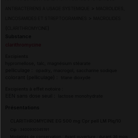
>
ANTIBACTERIENS A USAGE SYSTEMIQUE
MACROLIDES,
>
LINCOSAMIDES ET STREPTOGRAMINES
MACROLIDES
(
)
CLARITHROMYCINE
Substance
clarithromycine
Excipients
,
,
hypromellose
talc
magnésium stéarate
pelliculage :
,
,
opadry
macrogol
saccharine sodique
colorant (pelliculage) :
titane dioxyde
Excipients à effet notoire :
EEN sans dose seuil :
lactose monohydrate
Présentations
CLARITHROMYCINE EG 500 mg Cpr pell LM Plq/10
Cip :
3400930345191
Modalités de conservation : Avant ouverture : durant 36 mois