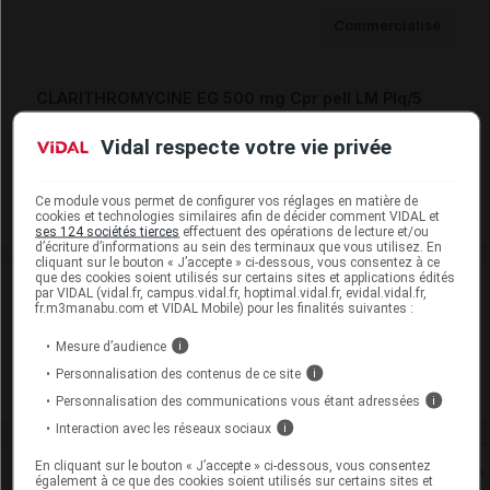
Commercialisé
CLARITHROMYCINE EG 500 mg Cpr pell LM Plq/5
Cip :
3400930004371
Vidal respecte votre vie privée
Modalités de conservation : Avant ouverture : durant 36 mois
Commercialisé
Ce module vous permet de configurer vos réglages en matière de
cookies et technologies similaires afin de décider comment VIDAL et
ses 124 sociétés tierces
effectuent des opérations de lecture et/ou
d’écriture d’informations au sein des terminaux que vous utilisez. En
cliquant sur le bouton « J’accepte » ci-dessous, vous consentez à ce
que des cookies soient utilisés sur certains sites et applications édités
Laboratoire
par VIDAL (vidal.fr, campus.vidal.fr, hoptimal.vidal.fr, evidal.vidal.fr,
fr.m3manabu.com et VIDAL Mobile) pour les finalités suivantes :
EG Labo
Mesure d’audience
i
Personnalisation des contenus de ce site
i
Voir la fiche laboratoire
Personnalisation des communications vous étant adressées
i
Interaction avec les réseaux sociaux
i
En cliquant sur le bouton « J’accepte » ci-dessous, vous consentez
Rein
également à ce que des cookies soient utilisés sur certains sites et