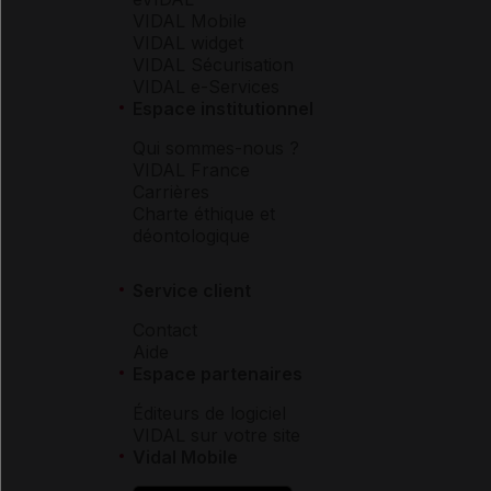
VIDAL Mobile
VIDAL widget
VIDAL Sécurisation
VIDAL e-Services
Espace institutionnel
Qui sommes-nous ?
VIDAL France
Carrières
Charte éthique et
déontologique
Service client
Contact
Aide
Espace partenaires
Éditeurs de logiciel
VIDAL sur votre site
Vidal Mobile