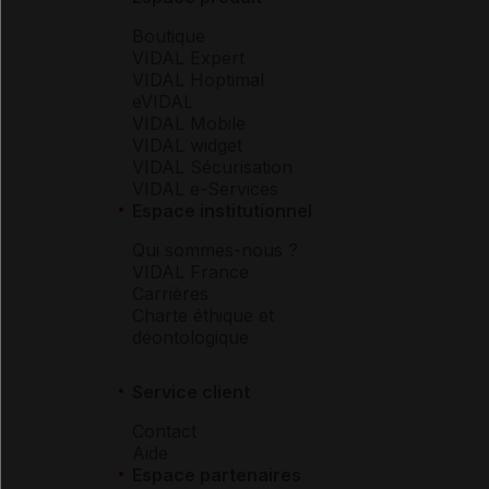
Boutique
VIDAL Expert
VIDAL Hoptimal
eVIDAL
VIDAL Mobile
VIDAL widget
VIDAL Sécurisation
VIDAL e-Services
Espace institutionnel
Qui sommes-nous ?
VIDAL France
Carrières
Charte éthique et
déontologique
Service client
Contact
Aide
Espace partenaires