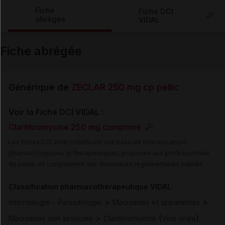
Copier l'url
Fiche
Fiche DCI
abrégée
VIDAL
Email
Fiche abrégée
Générique de
ZECLAR 250 mg cp pellic
Voir la Fiche DCI VIDAL :
Clarithromycine 250 mg comprimé
Les fiches DCI Vidal constituent une base de connaissances
pharmacologiques et thérapeutiques, proposée aux professionnels
de santé, en complément des documents réglementaires publiés.
Classification pharmacothérapeutique VIDAL
>
>
Infectiologie - Parasitologie
Macrolides et apparentés
>
(
)
Macrolides non associés
Clarithromycine
Voie orale