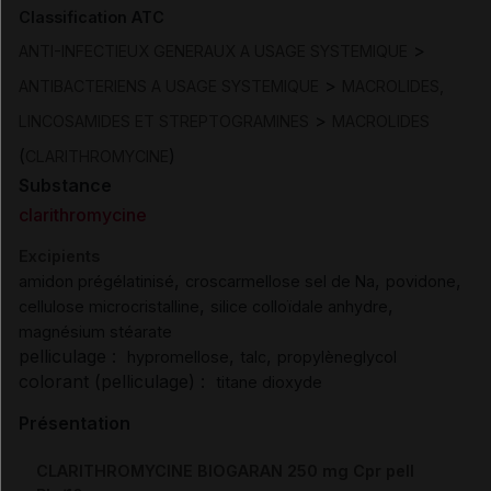
Classification ATC
>
ANTI-INFECTIEUX GENERAUX A USAGE SYSTEMIQUE
>
ANTIBACTERIENS A USAGE SYSTEMIQUE
MACROLIDES,
>
LINCOSAMIDES ET STREPTOGRAMINES
MACROLIDES
(
)
CLARITHROMYCINE
Substance
clarithromycine
Excipients
,
,
,
amidon prégélatinisé
croscarmellose sel de Na
povidone
,
,
cellulose microcristalline
silice colloïdale anhydre
magnésium stéarate
pelliculage :
,
,
hypromellose
talc
propylèneglycol
colorant (pelliculage) :
titane dioxyde
Présentation
CLARITHROMYCINE BIOGARAN 250 mg Cpr pell