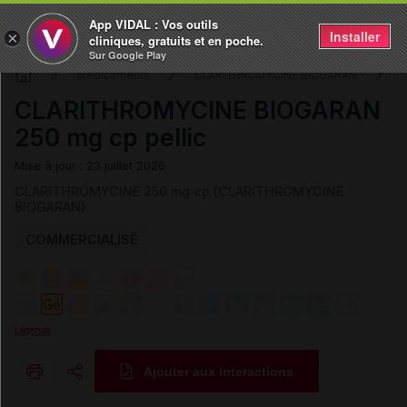
App VIDAL : Vos outils
Installer
×
cliniques, gratuits et en poche.
Sur Google Play
Médicaments
CLARITHROMYCINE BIOGARAN
CLARITHROMYCINE BIOGARAN
250 mg cp pellic
Mise à jour : 23 juillet 2026
CLARITHROMYCINE 250 mg cp (CLARITHROMYCINE
BIOGARAN)
COMMERCIALISÉ
Légende
Ajouter aux interactions