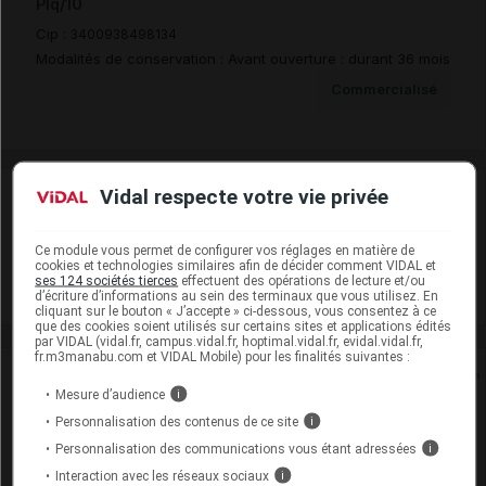
Plq/10
Cip :
3400938498134
Modalités de conservation : Avant ouverture : durant 36 mois
Commercialisé
Vidal respecte votre vie privée
Laboratoire
Biogaran
Ce module vous permet de configurer vos réglages en matière de
cookies et technologies similaires afin de décider comment VIDAL et
ses 124 sociétés tierces
effectuent des opérations de lecture et/ou
Voir la fiche laboratoire
d’écriture d’informations au sein des terminaux que vous utilisez. En
cliquant sur le bouton « J’accepte » ci-dessous, vous consentez à ce
que des cookies soient utilisés sur certains sites et applications édités
par VIDAL (vidal.fr, campus.vidal.fr, hoptimal.vidal.fr, evidal.vidal.fr,
fr.m3manabu.com et VIDAL Mobile) pour les finalités suivantes :
Rein
Mesure d’audience
i
Adaptation de posologie
Personnalisation des contenus de ce site
i
Personnalisation des communications vous étant adressées
i
Toxicité rénale
Interaction avec les réseaux sociaux
i