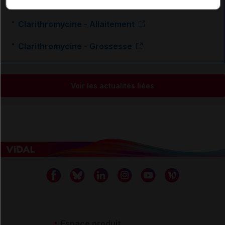
En savoir plus le site du CRAT
:
Clarithromycine - Allaitement
Clarithromycine - Grossesse
Voir les actualités liées
Espace produit