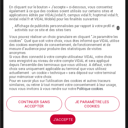
En cliquant sur le bouton « J’accepte » ci-dessous, vous consentez
également à ce que des cookies soient utilisés sur certains sites et
applications édités par VIDAL(vidal.fr, campus.vidal.fr, hoptimal.vidal.fr,
VIDAL Recos
evidal.vidal.fr et VIDAL Mobile) pour les finalités suivantes :
Affichage de publicités personnalisées par rapport à votre profil et
i
activités sur ce site et des sites tiers
Angine
Vous pouvez réaliser un choix granulaire en cliquant "Je paramètre les
cookies". Quel que soit votre choix, vous êtes informé que VIDAL utilise
Antibiotiques, antiviraux (traitement par)
des cookies exemptés de consentement, de fonctionnement et de
mesure d'audience pour produire des statistiques de visites
anonymes.
Impétigo
Si vous êtes connecté à votre compte utilisateur VIDAL, votre choix
sera enregistré au niveau de votre compte VIDAL et sera appliqué
depuis l’ensemble des terminaux que vous utilisez. A défaut, votre
Pneumonie aiguë communautaire de l'adulte
choix sera uniquement applicable au terminal que vous utilisez
actuellement : un cookie « technique » sera déposé sur votre terminal
VIH (infection par le)
pour mémoriser votre choix.
Pour en savoir plus sur l’utilisation des cookies et autres traceurs
similaires, ou retirer à tout moment votre consentement à leur usage,
Érysipèle et autres dermohypodermites
nous vous invitons à vous rendre sur notre
Politique cookies
.
bactériennes
CONTINUER SANS
JE PARAMÈTRE LES
ACCEPTER
COOKIES
Ressources externes complémentaires
J'ACCEPTE