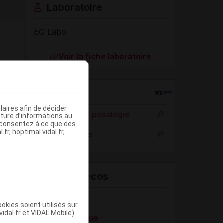
Laboratoire
EG Labo
Voir la fiche laboratoire
Rein
aires afin de décider
Adaptation de posologie
iture d’informations au
s consentez à ce que des
fr, hoptimal.vidal.fr,
Toxicité rénale
VIDAL Recos
Dépression
okies soient utilisés sur
vidal.fr et VIDAL Mobile)
Trouble panique