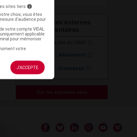
es sites tiers
i
votre choix, vous êtes
mesure d'audience pour
Ressources externes
complémentaires
u de votre compte VIDAL
a uniquement applicable
rminal pour mémoriser
En savoir plus le site du CRAT
:
t moment votre
Citalopram - Allaitement
J'ACCEPTE
Citalopram - Grossesse
Voir les actualités liées