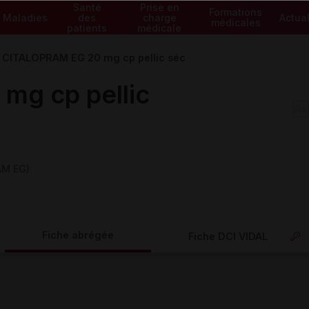
Santé
Prise en
Formations
Maladies
des
charge
Actual
médicales
patients
médicale
CITALOPRAM EG 20 mg cp pellic séc
mg cp pellic
AM EG)
Fiche abrégée
Fiche DCI VIDAL