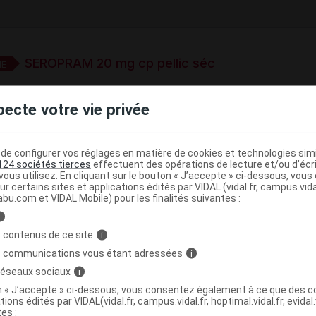
SEROPRAM 20 mg cp pellic séc
E
pecte votre vie privée
20 mg comprimé
e base de connaissances pharmacologiques et thérapeutiques,
e configurer vos réglages en matière de cookies et technologies simil
té, en complément des documents réglementaires publiés.
124 sociétés tierces
effectuent des opérations de lecture et/ou d’écr
ous utilisez. En cliquant sur le bouton « J’accepte » ci-dessous, vou
ur certains sites et applications édités par VIDAL (vidal.fr, campus.vidal.
peutique VIDAL
abu.com et VIDAL Mobile) pour les finalités suivantes :
>
Inhibiteurs sélectifs de la recapture de la sérotonine
i
 contenus de ce site
i
s communications vous étant adressées
i
 réseaux sociaux
i
>
>
NALEPTIQUES
ANTIDEPRESSEURS
INHIBITEURS
on « J’accepte » ci-dessous, vous consentez également à ce que des co
(
)
E LA SEROTONINE
CITALOPRAM
tions édités par VIDAL(vidal.fr, campus.vidal.fr, hoptimal.vidal.fr, evidal.
tes :