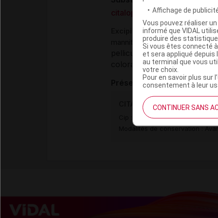
Affichage de publicité
citalopram bromhydrate
Vous pouvez réaliser un 
informé que VIDAL util
Excipients
produire des statistiqu
,
mannitol
cellulose microcristalli
Si vous êtes connecté à
pelliculage :
,
hypromellose
ma
et sera appliqué depuis 
au terminal que vous ut
colorant (pelliculage) :
titan
votre choix.
Pour en savoir plus sur l
Présentation
consentement à leur usa
CITALOPRAM EG 20 mg Cpr p
CONTINUER SANS A
Cip :
3400936677623
Modalités de conservation : Avan