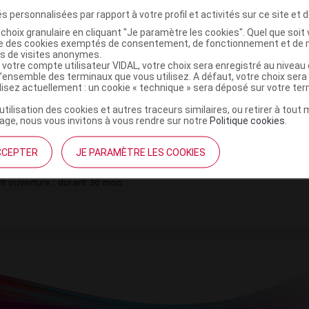
s personnalisées par rapport à votre profil et activités sur ce site et d
choix granulaire en cliquant "Je paramètre les cookies". Quel que soit 
ise des cookies exemptés de consentement, de fonctionnement et de 
es de visites anonymes.
,
,
ne
magnésium stéarate
silice colloïdale anhydre
 votre compte utilisateur VIDAL, votre choix sera enregistré au nivea
crogol 6000
l’ensemble des terminaux que vous utilisez. A défaut, votre choix ser
ilisez actuellement : un cookie « technique » sera déposé sur votre te
e dioxyde
’utilisation des cookies et autres traceurs similaires, ou retirer à tou
ge, nous vous invitons à vous rendre sur notre
Politique cookies
.
ell séc Plq/28
CCEPTER
JE PARAMÈTRE LES COOKIES
Commercialisé
t ouverture : durant 36 mois