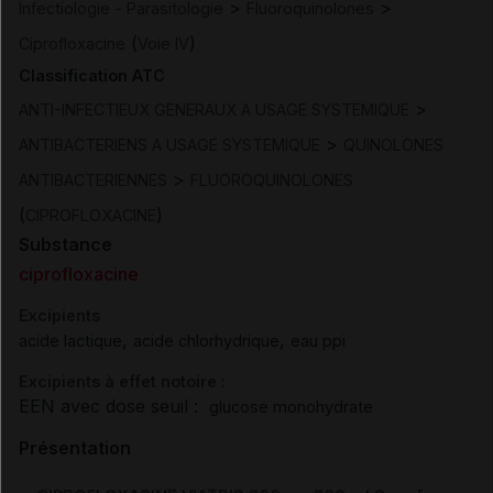
>
>
Infectiologie - Parasitologie
Fluoroquinolones
(
)
Ciprofloxacine
Voie IV
Classification ATC
>
ANTI-INFECTIEUX GENERAUX A USAGE SYSTEMIQUE
>
ANTIBACTERIENS A USAGE SYSTEMIQUE
QUINOLONES
>
ANTIBACTERIENNES
FLUOROQUINOLONES
(
)
CIPROFLOXACINE
Substance
ciprofloxacine
Excipients
,
,
acide lactique
acide chlorhydrique
eau ppi
Excipients à effet notoire :
EEN avec dose seuil :
glucose monohydrate
Présentation