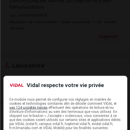
CIPROFLOXACINE VIATRIS 200 mg/100 ml S perf
10Poches/100ml
Cip :
3400956396818
Modalités de conservation : Avant ouverture : < 25° durant
36 mois
Supprimé
Laboratoire
Viatris Santé
Vidal respecte votre vie privée
Voir la fiche laboratoire
Ce module vous permet de configurer vos réglages en matière de
cookies et technologies similaires afin de décider comment VIDAL et
ses 124 sociétés tierces
effectuent des opérations de lecture et/ou
d’écriture d’informations au sein des terminaux que vous utilisez. En
Rein
cliquant sur le bouton « J’accepte » ci-dessous, vous consentez à ce
que des cookies soient utilisés sur certains sites et applications édités
par VIDAL (vidal.fr, campus.vidal.fr, hoptimal.vidal.fr, evidal.vidal.fr,
Adaptation de posologie
fr.m3manabu.com et VIDAL Mobile) pour les finalités suivantes :