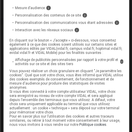
Toxicité rénale
Mesure d’audience
i
Personnalisation des contenus de ce site
i
Personnalisation des communications vous étant adressées
i
Interaction avec les réseaux sociaux
i
VIDAL Recos
En cliquant sur le bouton « J’accepte » ci-dessous, vous consentez
Antibiotiques, antiviraux (traitement par)
également à ce que des cookies soient utilisés sur certains sites et
applications édités par VIDAL(vidal.fr, campus.vidal.fr, hoptimal.vidal.fr,
evidal.vidal.fr et VIDAL Mobile) pour les finalités suivantes :
Cirrhose
Affichage de publicités personnalisées par rapport à votre profil et
i
activités sur ce site et des sites tiers
Endocardite infectieuse : traitement
Vous pouvez réaliser un choix granulaire en cliquant "Je paramètre les
cookies". Quel que soit votre choix, vous êtes informé que VIDAL utilise
des cookies exemptés de consentement, de fonctionnement et de
Infections des voies biliaires
mesure d'audience pour produire des statistiques de visites
anonymes.
Infections génitales de la femme
Si vous êtes connecté à votre compte utilisateur VIDAL, votre choix
sera enregistré au niveau de votre compte VIDAL et sera appliqué
depuis l’ensemble des terminaux que vous utilisez. A défaut, votre
Infections ostéoarticulaires bactériennes
choix sera uniquement applicable au terminal que vous utilisez
actuellement : un cookie « technique » sera déposé sur votre terminal
pour mémoriser votre choix.
Infections urinaires masculines
Pour en savoir plus sur l’utilisation des cookies et autres traceurs
similaires, ou retirer à tout moment votre consentement à leur usage,
nous vous invitons à vous rendre sur notre
Politique cookies
.
Pneumonie aiguë communautaire de l'adulte