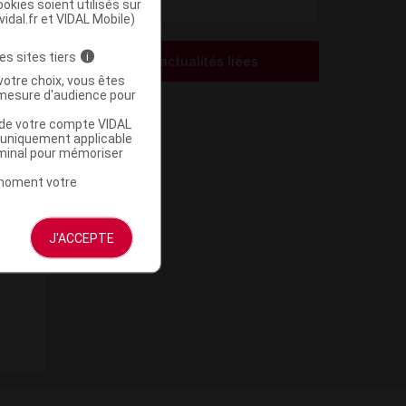
okies soient utilisés sur
vidal.fr et VIDAL Mobile)
es sites tiers
i
Voir les actualités liées
votre choix, vous êtes
mesure d'audience pour
u de votre compte VIDAL
a uniquement applicable
rminal pour mémoriser
t moment votre
J'ACCEPTE