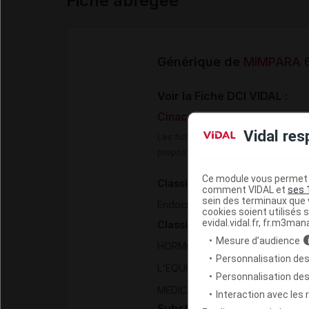
Fiche abrégée
Générique de
MIMPARA 6
Voir la Fiche DCI VIDAL :
Cinacalcet (chlorhydrate) 
Vidal res
Les fiches DCI Vidal constituent un
proposée aux professionnels de san
Ce module vous permet d
Classification pharmacothéra
comment VIDAL et
ses 
sein des terminaux que v
>
Endocrinologie
Inhibiteur de 
cookies soient utilisés s
evidal.vidal.fr, fr.m3man
Classification ATC
Mesure d’audience
HORMONES SYSTEMIQUES, HOR
Personnalisation des
>
L'EQUILIBRE CALCIQUE
MEDIC
Personnalisation de
MEDICAMENTS ANTIPARATHYRO
Interaction avec les
Substance