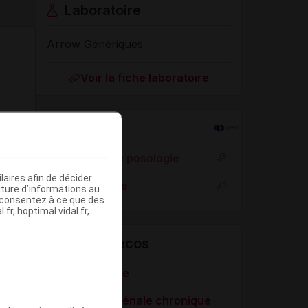
Laboratoire
Arrow Génériques
Voir la fiche laboratoire
Rein
Adaptation de posologie
aires afin de décider
Toxicité rénale
iture d’informations au
s consentez à ce que des
fr, hoptimal.vidal.fr,
VIDAL Recos
Hypercalcémie
Insuffisance rénale chronique