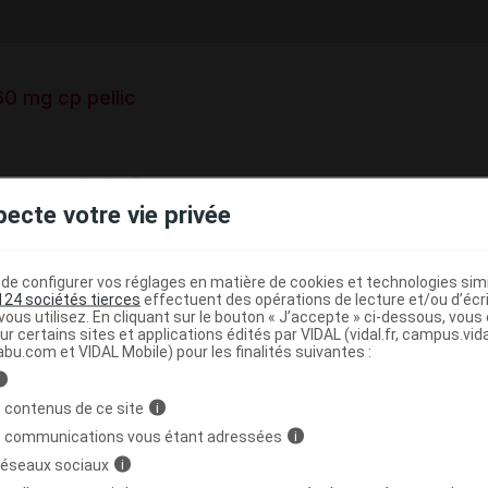
0 mg cp pellic
60 mg comprimé
pecte votre vie privée
e base de connaissances pharmacologiques et thérapeutiques,
té, en complément des documents réglementaires publiés.
e configurer vos réglages en matière de cookies et technologies simil
peutique VIDAL
124 sociétés tierces
effectuent des opérations de lecture et/ou d’écr
ous utilisez. En cliquant sur le bouton « J’accepte » ci-dessous, vou
(
)
la parathormone
Cinacalcet
ur certains sites et applications édités par VIDAL (vidal.fr, campus.vidal.
abu.com et VIDAL Mobile) pour les finalités suivantes :
i
>
MONES SEXUELLES EXCLUES
MEDICAMENTS DE
 contenus de ce site
i
>
AMENTS ANTIPARATHYROÏDIENS
AUTRES
s communications vous étant adressées
i
(
)
ÏDIENS
CINACALCET
 réseaux sociaux
i