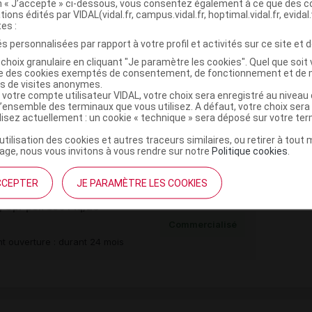
on « J’accepte » ci-dessous, vous consentez également à ce que des co
tions édités par VIDAL(vidal.fr, campus.vidal.fr, hoptimal.vidal.fr, evidal.
tes :
s personnalisées par rapport à votre profil et activités sur ce site et d
,
,
rospovidone
cellulose microcristalline
silice
choix granulaire en cliquant "Je paramètre les cookies". Quel que soit 
ise des cookies exemptés de consentement, de fonctionnement et de 
rylfumarate
es de visites anonymes.
,
,
iacétine
macrogol 6000
macrogol 400
 votre compte utilisateur VIDAL, votre choix sera enregistré au nivea
l’ensemble des terminaux que vous utilisez. A défaut, votre choix ser
,
,
e dioxyde
fer jaune oxyde
indigotine laque aluminique
ilisez actuellement : un cookie « technique » sera déposé sur votre te
’utilisation des cookies et autres traceurs similaires, ou retirer à tou
e monohydrate
ge, nous vous invitons à vous rendre sur notre
Politique cookies
.
CCEPTER
JE PARAMÈTRE LES COOKIES
pr pell séc Plq/28
Commercialisé
t ouverture : durant 24 mois