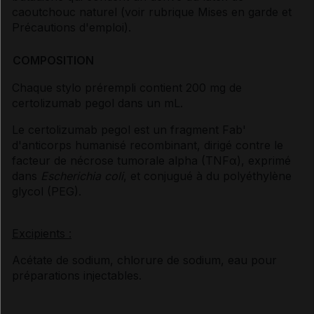
caoutchouc naturel (voir rubrique
Mises en garde et
Précautions d'emploi
).
COMPOSITION
Chaque stylo prérempli contient 200 mg de
certolizumab pegol dans un mL.
Le certolizumab pegol est un fragment Fab'
d'anticorps humanisé recombinant, dirigé contre le
facteur de nécrose tumorale alpha (TNF
α
), exprimé
dans
Escherichia coli
, et conjugué à du polyéthylène
glycol (PEG).
Excipients :
Acétate de sodium, chlorure de sodium, eau pour
préparations injectables.