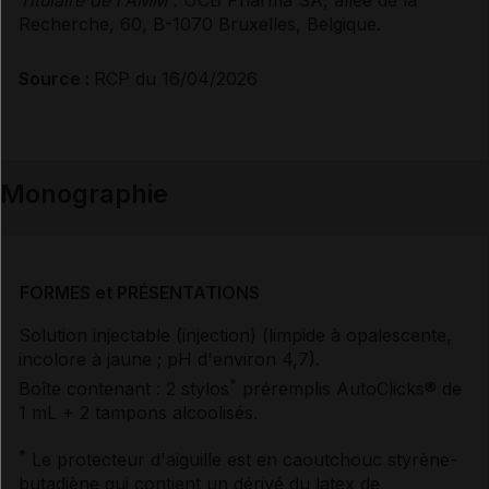
Recherche, 60, B-1070 Bruxelles, Belgique.
Source :
RCP du 16/04/2026
Monographie
FORMES et PRÉSENTATIONS
Solution injectable (injection) (limpide à opalescente,
incolore à jaune ; pH d'environ 4,7).
*
Boîte contenant : 2 stylos
préremplis AutoClicks
®
de
1 mL + 2 tampons alcoolisés.
*
Le protecteur d'aiguille est en caoutchouc styrène-
butadiène qui contient un dérivé du latex de