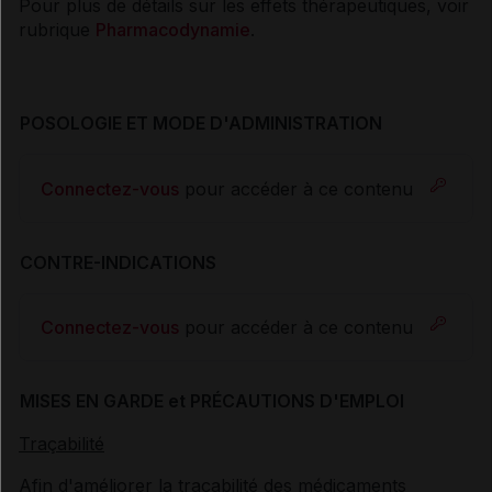
Pour plus de détails sur les effets thérapeutiques, voir
rubrique
Pharmacodynamie
.
POSOLOGIE ET MODE D'ADMINISTRATION
Connectez-vous
pour accéder à ce contenu
CONTRE-INDICATIONS
Connectez-vous
pour accéder à ce contenu
MISES EN GARDE et PRÉCAUTIONS D'EMPLOI
Traçabilité
Afin d'améliorer la traçabilité des médicaments