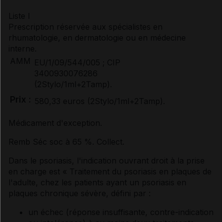
Prescription/délivrance/prise en charge
Liste I
Prescription réservée aux spécialistes en
rhumatologie, en dermatologie ou en médecine
interne.
Documents de référence
AMM
EU/1/09/544/005 ; CIP
3400930076286
(2Stylo/1ml+2Tamp).
Synthèse d'avis HAS
Prix :
580,33 euros (2Stylo/1ml+2Tamp).
Médicament d'exception.
Avis de la transparence (SMR/ASMR) (18)
Remb Séc soc à 65 %. Collect.
Dans le psoriasis, l'indication ouvrant droit à la prise
en charge est « Traitement du psoriasis en plaques de
l'adulte, chez les patients ayant un psoriasis en
plaques chronique sévère, défini par :
un échec (réponse insuffisante, contre-indication