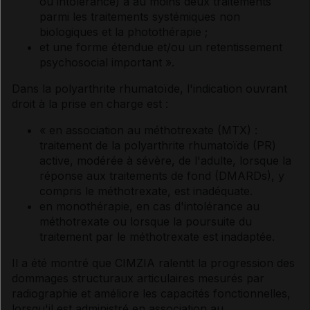
ou intolérance) à au moins deux traitements
parmi les traitements systémiques non
biologiques et la photothérapie ;
et une forme étendue et/ou un retentissement
psychosocial important ».
Dans la polyarthrite rhumatoïde, l'indication ouvrant
droit à la prise en charge est :
« en association au méthotrexate (MTX) :
traitement de la polyarthrite rhumatoïde (PR)
active, modérée à sévère, de l'adulte, lorsque la
réponse aux traitements de fond (DMARDs), y
compris le méthotrexate, est inadéquate.
en monothérapie, en cas d'intolérance au
méthotrexate ou lorsque la poursuite du
traitement par le méthotrexate est inadaptée.
Il a été montré que CIMZIA ralentit la progression des
dommages structuraux articulaires mesurés par
radiographie et améliore les capacités fonctionnelles,
lorsqu'il est administré en association au