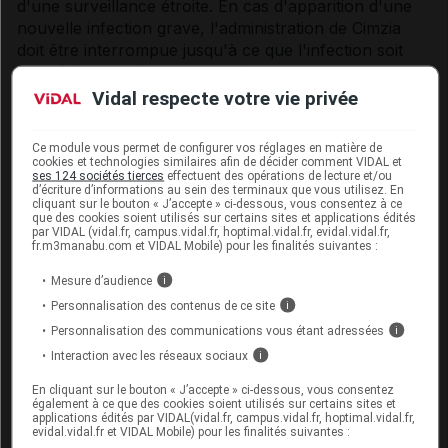
d'une surveillance étroite. En cas d'apparition d'une
nouvelle infection grave, l'administration de Cimzia
doit être interrompue jusqu'à ce que l'infection soit
contrôlée. Le médecin devra faire preuve de
prudence avant d'utiliser Cimzia chez des patients
Vidal respecte votre vie privée
ayant des antécédents d'infections récidivantes ou
opportunistes, ou des conditions sous-jacentes
Ce module vous permet de configurer vos réglages en matière de
susceptibles de les prédisposer aux infections, y
cookies et technologies similaires afin de décider comment VIDAL et
ses 124 sociétés tierces
effectuent des opérations de lecture et/ou
compris un traitement concomitant par des
d’écriture d’informations au sein des terminaux que vous utilisez. En
médicaments immunosuppresseurs.
cliquant sur le bouton « J’accepte » ci-dessous, vous consentez à ce
que des cookies soient utilisés sur certains sites et applications édités
par VIDAL (vidal.fr, campus.vidal.fr, hoptimal.vidal.fr, evidal.vidal.fr,
Les patients atteints de polyarthrite rhumatoïde
fr.m3manabu.com et VIDAL Mobile) pour les finalités suivantes :
peuvent ne pas présenter de symptômes
Mesure d’audience
i
caractéristiques d'une infection, dont la fièvre, en
Personnalisation des contenus de ce site
raison de leur maladie et des traitements
i
médicamenteux concomitants. La détection précoce
Personnalisation des communications vous étant adressées
i
de toute infection, en particulier les tableaux cliniques
Interaction avec les réseaux sociaux
i
atypiques d'infection grave, est donc essentielle pour
En cliquant sur le bouton « J’accepte » ci-dessous, vous consentez
minimiser les retards de diagnostic et d'initiation d'un
également à ce que des cookies soient utilisés sur certains sites et
traitement.
applications édités par VIDAL(vidal.fr, campus.vidal.fr, hoptimal.vidal.fr,
evidal.vidal.fr et VIDAL Mobile) pour les finalités suivantes :