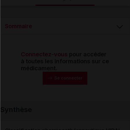
Email
Sommaire
Connectez-vous
pour accéder
Synthèse
à toutes les informations sur ce
médicament.
Monographie
Se connecter
Formes et présentations
Synthèse
Composition
Indications