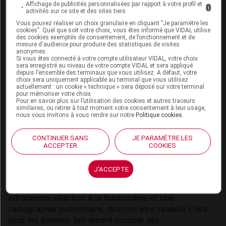
Des infections graves, incluant sepsis et tuberculose
Affichage de publicités personnalisées par rapport à votre profil et
i
activités sur ce site et des sites tiers
(miliaire, disséminée et extra-pulmonaire), et des
Vous pouvez réaliser un choix granulaire en cliquant "Je paramètre les
infections opportunistes (par ex. : histoplasmose,
cookies". Quel que soit votre choix, vous êtes informé que VIDAL utilise
nocardiose, candidose) ont été rapportées chez des
des cookies exemptés de consentement, de fonctionnement et de
mesure d'audience pour produire des statistiques de visites
patients traités par Cimzia. Certains de ces
anonymes.
événements ont eu une issue fatale.
Si vous êtes connecté à votre compte utilisateur VIDAL, votre choix
sera enregistré au niveau de votre compte VIDAL et sera appliqué
depuis l’ensemble des terminaux que vous utilisez. A défaut, votre
Tuberculose
choix sera uniquement applicable au terminal que vous utilisez
actuellement : un cookie « technique » sera déposé sur votre terminal
pour mémoriser votre choix.
Avant l'initiation du traitement par Cimzia, tous les
Pour en savoir plus sur l’utilisation des cookies et autres traceurs
patients doivent faire l'objet d'une recherche de
similaires, ou retirer à tout moment votre consentement à leur usage,
nous vous invitons à vous rendre sur notre
Politique cookies
.
tuberculose active ou inactive (latente). Ce bilan doit
comprendre un interrogatoire médical complet avec
CONTINUER SANS
JE PARAMÈTRE LES
recherche d'antécédents personnels de tuberculose,
ACCEPTER
COOKIES
de contacts antérieurs éventuels avec des personnes
atteintes de tuberculose active et d'exposition à des
J'ACCEPTE
traitements immunosuppresseurs antérieurs et/ou en
cours. Des tests de dépistage appropriés, tels qu'une
intradermo-réaction à la tuberculine et une
radiographie pulmonaire, devront être réalisés chez
tous les patients (en tenant compte des