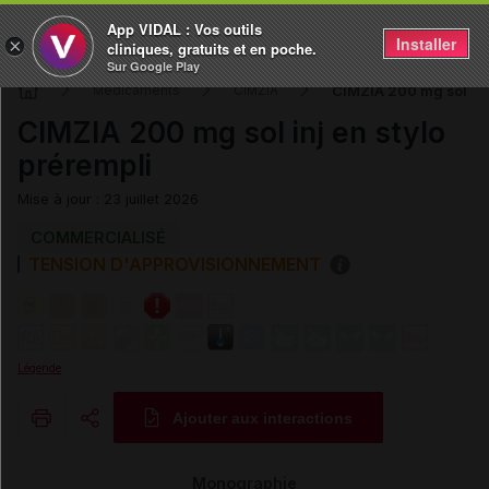
App VIDAL : Vos outils
Installer
×
cliniques, gratuits et en poche.
Sur Google Play
CIMZIA 200 mg sol inj 
Médicaments
CIMZIA
CIMZIA 200 mg sol inj en stylo
prérempli
Mise à jour : 23 juillet 2026
COMMERCIALISÉ
TENSION D'APPROVISIONNEMENT
Légende
Ajouter aux interactions
Copier l'url
Monographie