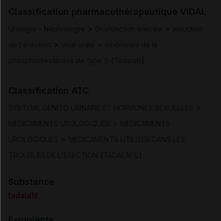
Classification pharmacothérapeutique VIDAL
Posologie et mode d'administration
>
>
Urologie - Néphrologie
Dysfonction érectile
Induction
>
>
de l'érection
Voie orale
Inhibiteurs de la
Contre-indications
(
)
phosphodiestérase de type 5
Tadalafil
Mises en garde et précautions d'emploi
Classification ATC
Interactions
>
SYSTEME GENITO URINAIRE ET HORMONES SEXUELLES
>
MEDICAMENTS UROLOGIQUES
MEDICAMENTS
Fertilité/grossesse/allaitement
>
UROLOGIQUES
MEDICAMENTS UTILISES DANS LES
(
)
TROUBLES DE L'ERECTION
TADALAFIL
Conduite et utilisation de machines
Substance
Effets indésirables
tadalafil
Excipients
Surdosage