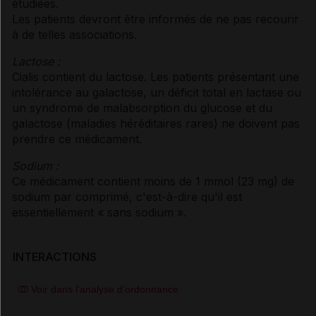
étudiées.
Les patients devront être informés de ne pas recourir
à de telles associations.
Lactose :
Cialis contient du lactose. Les patients présentant une
intolérance au galactose, un déficit total en lactase ou
un syndrome de malabsorption du glucose et du
galactose (maladies héréditaires rares) ne doivent pas
prendre ce médicament.
Sodium :
Ce médicament contient moins de 1 mmol (23 mg) de
sodium par comprimé, c'est-à-dire qu'il est
essentiellement « sans sodium ».
INTERACTIONS
Voir dans l'analyse d'ordonnance