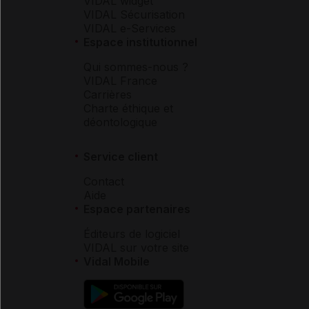
VIDAL widget
VIDAL Sécurisation
VIDAL e-Services
Espace institutionnel
Qui sommes-nous ?
VIDAL France
Carrières
Charte éthique et
déontologique
Service client
Contact
Aide
Espace partenaires
Éditeurs de logiciel
VIDAL sur votre site
Vidal Mobile