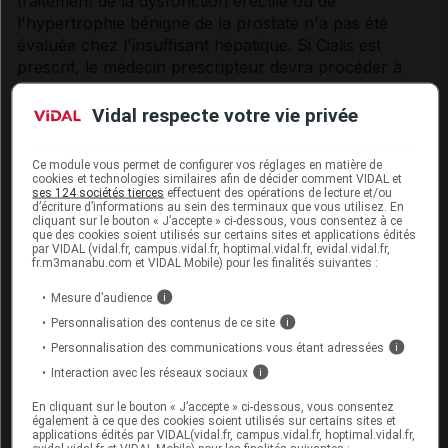
traitement de la dysfonction érectile ou de
l'hypertrophie bénigne de la prostate n'a pas été
évaluée chez l'insuffisant hépatique. Si Cialis est
prescrit, le médecin prescripteur devra procéder à
une évaluation individuelle du rapport bénéfice/risque.
Vidal respecte votre vie privée
Insuffisance hépatique (Cialis 10 mg et 20 mg) :
Les données cliniques concernant la sécurité d'emploi
Ce module vous permet de configurer vos réglages en matière de
de Cialis à dose unique chez les patients atteints
cookies et technologies similaires afin de décider comment VIDAL et
d'insuffisance hépatique sévère (classe C de Child-
ses 124 sociétés tierces
effectuent des opérations de lecture et/ou
d’écriture d’informations au sein des terminaux que vous utilisez. En
Pugh) sont limitées. Si Cialis est prescrit, le médecin
cliquant sur le bouton « J’accepte » ci-dessous, vous consentez à ce
prescripteur devra procéder à une évaluation
que des cookies soient utilisés sur certains sites et applications édités
par VIDAL (vidal.fr, campus.vidal.fr, hoptimal.vidal.fr, evidal.vidal.fr,
individuelle du rapport bénéfice/risque.
fr.m3manabu.com et VIDAL Mobile) pour les finalités suivantes :
Priapisme et malformation anatomique du pénis :
Mesure d’audience
i
Les patients ayant des érections d'une durée de
Personnalisation des contenus de ce site
i
4 heures ou plus doivent être informés qu'il faut
Personnalisation des communications vous étant adressées
i
chercher une assistance médicale immédiate. Si le
Interaction avec les réseaux sociaux
i
priapisme n'est pas traité immédiatement, des lésions
du tissu pénien et une impuissance permanente
En cliquant sur le bouton « J’accepte » ci-dessous, vous consentez
également à ce que des cookies soient utilisés sur certains sites et
peuvent en résulter.
applications édités par VIDAL(vidal.fr, campus.vidal.fr, hoptimal.vidal.fr,