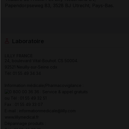
Papendorpseweg 83, 3528 BJ Utrecht, Pays-Bas.
Laboratoire
LILLY FRANCE
24, boulevard Vital-Bouhot. CS 50004.
92521 Neuilly-sur-Seine cdx
Tél
:
01 55 49 34 34
Information médicale/Pharmacovigilance :
ou
Tél
:
01 55 49 32 51
Fax
:
01 55 49 33 07
E-mail : informationmedicale@lilly.com
www.lillymedical.fr
Dépannage produits :