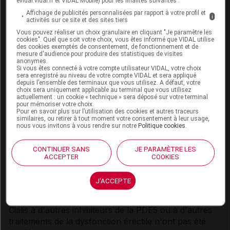
Cialis doit être utilisé avec prudence chez les patients
evidal.vidal.fr et VIDAL Mobile) pour les finalités suivantes :
présentant une malformation anatomique du pénis
Affichage de publicités personnalisées par rapport à votre profil et
i
activités sur ce site et des sites tiers
(comme une angulation, une sclérose des corps
Vous pouvez réaliser un choix granulaire en cliquant "Je paramètre les
caverneux ou la maladie de La Peyronie) ou chez les
cookies". Quel que soit votre choix, vous êtes informé que VIDAL utilise
patients présentant des pathologies susceptibles de
des cookies exemptés de consentement, de fonctionnement et de
mesure d'audience pour produire des statistiques de visites
les prédisposer au priapisme (comme une
anonymes.
drépanocytose, un myélome multiple ou une
Si vous êtes connecté à votre compte utilisateur VIDAL, votre choix
sera enregistré au niveau de votre compte VIDAL et sera appliqué
leucémie).
depuis l’ensemble des terminaux que vous utilisez. A défaut, votre
choix sera uniquement applicable au terminal que vous utilisez
actuellement : un cookie « technique » sera déposé sur votre terminal
Utilisation avec des inhibiteurs du CYP3A4 :
pour mémoriser votre choix.
Cialis doit être prescrit avec prudence chez les
Pour en savoir plus sur l’utilisation des cookies et autres traceurs
similaires, ou retirer à tout moment votre consentement à leur usage,
patients utilisant des inhibiteurs sélectifs du CYP3A4
nous vous invitons à vous rendre sur notre
Politique cookies
.
(ritonavir, saquinavir, kétoconazole, itraconazole et
érythromycine), une augmentation de l'exposition
CONTINUER SANS
JE PARAMÈTRE LES
(AUC) au tadalafil ayant été observée en association
ACCEPTER
COOKIES
avec ces médicaments (
cf Interactions
).
J'ACCEPTE
Cialis et autres traitements de la dysfonction érectile :
L'efficacité et la sécurité d'emploi de l'association de
Cialis à d'autres inhibiteurs de la PDE5 ou à d'autres
traitements de la dysfonction érectile n'ont pas été