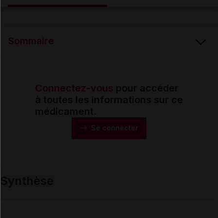
Email
Sommaire
Connectez-vous
pour accéder
Synthèse
à toutes les informations sur ce
médicament.
Monographie
Se connecter
Formes et présentations
Synthèse
Composition
Indications