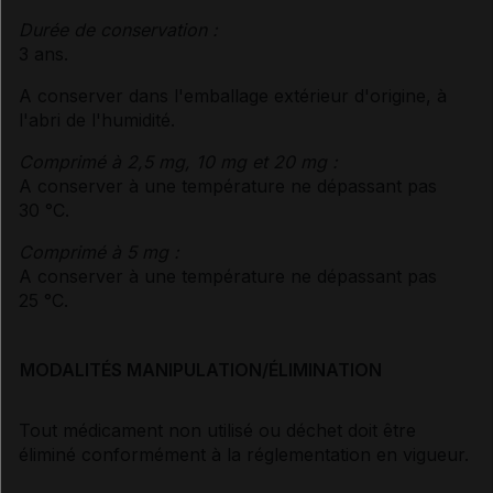
Durée de conservation :
3 ans.
A conserver dans l'emballage extérieur d'origine, à
l'abri de l'humidité.
Comprimé à 2,5 mg, 10 mg et 20 mg :
A conserver à une température ne dépassant pas
30 °C.
Comprimé à 5 mg :
A conserver à une température ne dépassant pas
25 °C.
MODALITÉS MANIPULATION/ÉLIMINATION
Tout médicament non utilisé ou déchet doit être
éliminé conformément à la réglementation en vigueur.