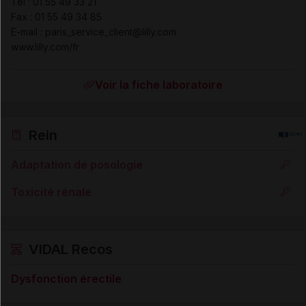
Tél
:
01 55 49 33 21
Fax
:
01 55 49 34 85
E-mail : paris_service_client@lilly.com
www.lilly.com/fr
Voir la fiche laboratoire
Rein
Adaptation de posologie
Toxicité rénale
VIDAL Recos
Dysfonction érectile