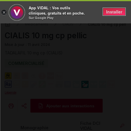
App VIDAL : Vos outils
Installer
×
cliniques, gratuits et en poche.
Sur Google Play
CIALIS 10 mg cp pellic
Médicaments
CIALIS
CIALIS 10 mg cp pellic
Mise à jour : 11 avril 2024
TADALAFIL 10 mg cp (CIALIS)
COMMERCIALISÉ
Légende
Ajouter aux interactions
Copier l'url
Fiche DCI
Monographie
VIDAL