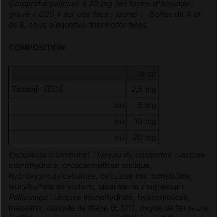
Comprimé pelliculé à 20 mg (en forme d'amande ;
gravé « C20 » sur une face ; jaune) :
Boîtes de 4 et
de 8, sous plaquettes thermoformées.
COMPOSITION
p cp
Tadalafil (DCI)
2,5 mg
ou
5 mg
ou
10 mg
ou
20 mg
Excipients
(communs) :
Noyau du comprimé :
lactose
monohydraté, croscarmellose sodique,
hydroxypropylcellulose, cellulose microcristalline,
laurylsulfate de sodium, stéarate de magnésium.
Pelliculage :
lactose monohydraté, hypromellose,
triacétine, dioxyde de titane (E 171), oxyde de fer jaune