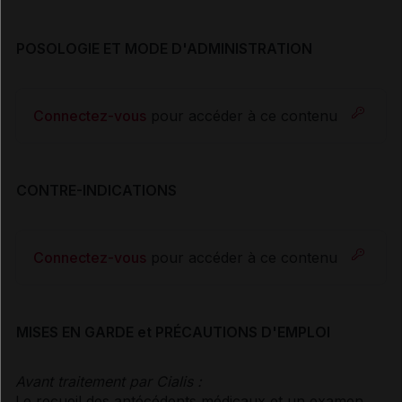
POSOLOGIE ET MODE D'ADMINISTRATION
Connectez-vous
pour accéder à ce contenu
CONTRE-INDICATIONS
Connectez-vous
pour accéder à ce contenu
MISES EN GARDE et PRÉCAUTIONS D'EMPLOI
Avant traitement par Cialis :
Le recueil des antécédents médicaux et un examen