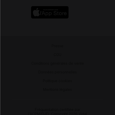
Presse
-
CGU
-
Conditions générales de vente
-
Données personnelles
-
Politique cookies
-
Mentions légales
Fréquentation certifiée par
l'ACPM/OJD
|
Copyright 2026 Vidal