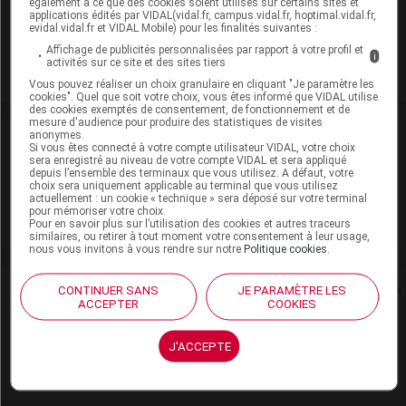
également à ce que des cookies soient utilisés sur certains sites et
(Conserver dans son emballage, Ne pas conserver au
applications édités par VIDAL(vidal.fr, campus.vidal.fr, hoptimal.vidal.fr,
réfrigérateur)
evidal.vidal.fr et VIDAL Mobile) pour les finalités suivantes :
Affichage de publicités personnalisées par rapport à votre profil et
Commercialisé
i
activités sur ce site et des sites tiers
Vous pouvez réaliser un choix granulaire en cliquant "Je paramètre les
cookies". Quel que soit votre choix, vous êtes informé que VIDAL utilise
des cookies exemptés de consentement, de fonctionnement et de
mesure d'audience pour produire des statistiques de visites
anonymes.
Laboratoire
Si vous êtes connecté à votre compte utilisateur VIDAL, votre choix
sera enregistré au niveau de votre compte VIDAL et sera appliqué
depuis l’ensemble des terminaux que vous utilisez. A défaut, votre
Substipharm
choix sera uniquement applicable au terminal que vous utilisez
actuellement : un cookie « technique » sera déposé sur votre terminal
pour mémoriser votre choix.
Voir la fiche laboratoire
Pour en savoir plus sur l’utilisation des cookies et autres traceurs
similaires, ou retirer à tout moment votre consentement à leur usage,
nous vous invitons à vous rendre sur notre
Politique cookies
.
Rein
CONTINUER SANS
JE PARAMÈTRE LES
ACCEPTER
COOKIES
Adaptation de posologie
J'ACCEPTE
Toxicité rénale