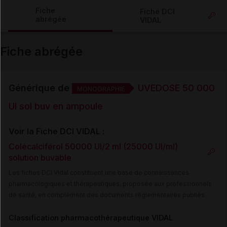
Copier l'url
Fiche
Fiche DCI
abrégée
VIDAL
Email
Fiche abrégée
Générique de
UVEDOSE 50 000
MONOGRAPHIE
UI sol buv en ampoule
Voir la Fiche DCI VIDAL :
Colécalciférol 50000 UI/2 ml (25000 UI/ml)
solution buvable
Les fiches DCI Vidal constituent une base de connaissances
pharmacologiques et thérapeutiques, proposée aux professionnels
de santé, en complément des documents réglementaires publiés.
Classification pharmacothérapeutique VIDAL