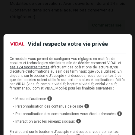
Modalités de conservation : Avant ouverture : durant 24 mois
(Conserver dans son emballage, Ne pas conserver au
réfrigérateur)
Commercialisé
Vidal respecte votre vie privée
CHOLECALCIFEROL GERDA 50 000 UI S buv en
ampoule 4Amp/2ml
Ce module vous permet de configurer vos réglages en matière de
Cip :
3400930327456
cookies et technologies similaires afin de décider comment VIDAL et
Modalités de conservation : Avant ouverture : durant 24 mois
ses 124 sociétés tierces
effectuent des opérations de lecture et/ou
d’écriture d’informations au sein des terminaux que vous utilisez. En
(Conserver dans son emballage, Ne pas conserver au
cliquant sur le bouton « J’accepte » ci-dessous, vous consentez à ce
que des cookies soient utilisés sur certains sites et applications édités
réfrigérateur)
par VIDAL (vidal.fr, campus.vidal.fr, hoptimal.vidal.fr, evidal.vidal.fr,
fr.m3manabu.com et VIDAL Mobile) pour les finalités suivantes :
Commercialisé
Mesure d’audience
i
Personnalisation des contenus de ce site
i
CHOLECALCIFEROL GERDA 50 000 UI S buv en
Personnalisation des communications vous étant adressées
i
ampoule Amp/2ml
Interaction avec les réseaux sociaux
i
Cip :
3400930323267
Modalités de conservation : Avant ouverture : durant 24 mois
En cliquant sur le bouton « J’accepte » ci-dessous, vous consentez