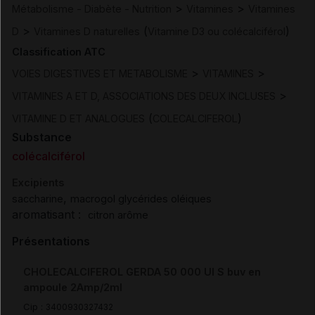
>
>
Métabolisme - Diabète - Nutrition
Vitamines
Vitamines
>
(
)
D
Vitamines D naturelles
Vitamine D3 ou colécalciférol
Classification ATC
>
>
VOIES DIGESTIVES ET METABOLISME
VITAMINES
>
VITAMINES A ET D, ASSOCIATIONS DES DEUX INCLUSES
(
)
VITAMINE D ET ANALOGUES
COLECALCIFEROL
Substance
colécalciférol
Excipients
,
saccharine
macrogol glycérides oléiques
aromatisant :
citron arôme
Présentations
CHOLECALCIFEROL GERDA 50 000 UI S buv en
ampoule 2Amp/2ml
Cip :
3400930327432