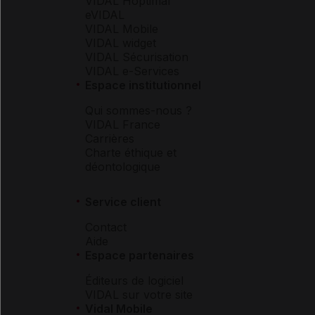
VIDAL Hoptimal
eVIDAL
VIDAL Mobile
VIDAL widget
VIDAL Sécurisation
VIDAL e-Services
Espace institutionnel
Qui sommes-nous ?
VIDAL France
Carrières
Charte éthique et
déontologique
Service client
Contact
Aide
Espace partenaires
Éditeurs de logiciel
VIDAL sur votre site
Vidal Mobile