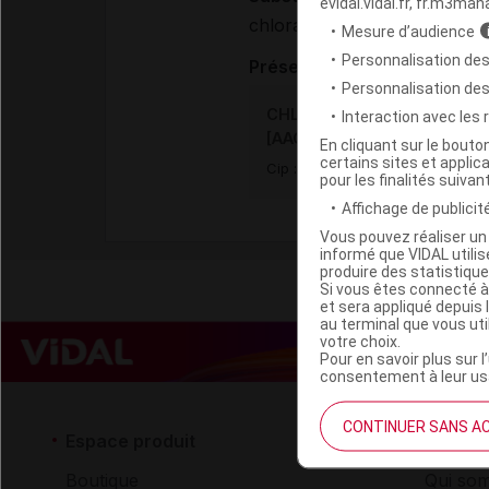
evidal.vidal.fr, fr.m3man
chloral hydrate
Mesure d’audience
Personnalisation des
Présentation
Personnalisation de
CHLORAL HYDRAT MBL 500 m
Interaction avec les
[AAC]
En cliquant sur le bout
certains sites et applica
Cip :
3400959006059
pour les finalités suivan
Affichage de publicité
Vous pouvez réaliser un 
informé que VIDAL util
produire des statistiqu
Si vous êtes connecté à
et sera appliqué depuis 
au terminal que vous ut
votre choix.
Pour en savoir plus sur l
consentement à leur usa
CONTINUER SANS A
Espace produit
Espace 
Boutique
Qui so