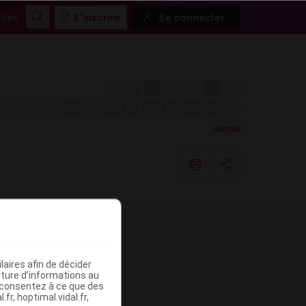
ités
S'inscrire
Se connecter
Rechercher
Légende
Copier l'url
Email
aires afin de décider
iture d’informations au
s consentez à ce que des
fr, hoptimal.vidal.fr,