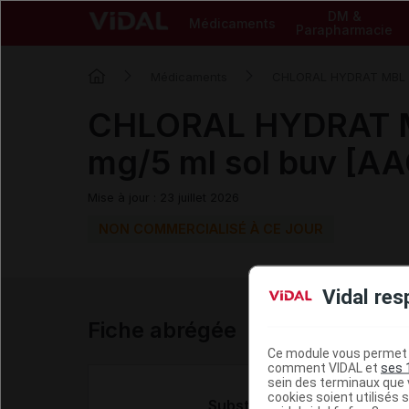
DM &
Médicaments
Parapharmacie
Médicaments
CHLORAL HYDRAT MBL
CHLORAL HYDRAT 
mg/5 ml sol buv [AA
Mise à jour : 23 juillet 2026
NON COMMERCIALISÉ À CE JOUR
Vidal res
Fiche abrégée
Ce module vous permet d
comment VIDAL et
ses 
sein des terminaux que v
cookies soient utilisés s
Substance