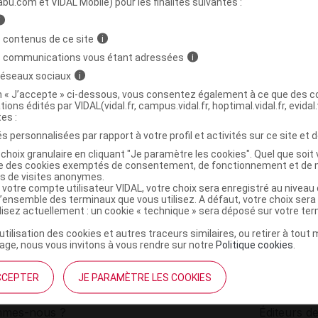
abu.com et VIDAL Mobile) pour les finalités suivantes :
i
 contenus de ce site
i
s communications vous étant adressées
i
g/5 ml S buv Fl
 réseaux sociaux
i
Non Commercialisé À Ce
on « J’accepte » ci-dessous, vous consentez également à ce que des co
Jour
tions édités par VIDAL(vidal.fr, campus.vidal.fr, hoptimal.vidal.fr, evidal.
tes :
s personnalisées par rapport à votre profil et activités sur ce site et d
choix granulaire en cliquant "Je paramètre les cookies". Quel que soit 
ise des cookies exemptés de consentement, de fonctionnement et de 
es de visites anonymes.
 votre compte utilisateur VIDAL, votre choix sera enregistré au nivea
l’ensemble des terminaux que vous utilisez. A défaut, votre choix ser
ilisez actuellement : un cookie « technique » sera déposé sur votre te
’utilisation des cookies et autres traceurs similaires, ou retirer à tou
ge, nous vous invitons à vous rendre sur notre
Politique cookies
.
CCEPTER
JE PARAMÈTRE LES COOKIES
institutionnel
Espace pa
mmes-nous ?
Éditeurs de