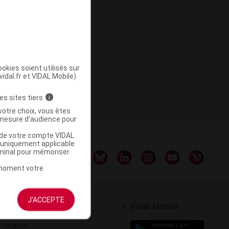
okies soient utilisés sur
vidal.fr et VIDAL Mobile)
es sites tiers
i
votre choix, vous êtes
mesure d'audience pour
u de votre compte VIDAL
a uniquement applicable
rminal pour mémoriser
t moment votre
J'ACCEPTE
rtenaires
Vidal Mobile
 logiciel