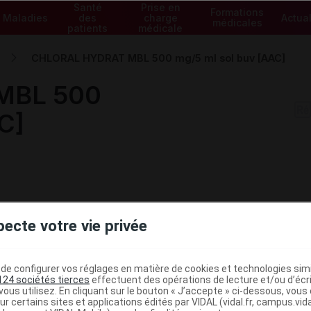
Santé
Prise en
Formations
Maladies
des
charge
Actual
médicales
patients
médicale
CHLORAL HYDRAT MBL 500 mg/5 ml sol buv [AAC]
MBL 500
C]
pecte votre vie privée
e configurer vos réglages en matière de cookies et technologies simil
124 sociétés tierces
effectuent des opérations de lecture et/ou d’écr
ous utilisez. En cliquant sur le bouton « J’accepte » ci-dessous, vou
ur certains sites et applications édités par VIDAL (vidal.fr, campus.vidal.