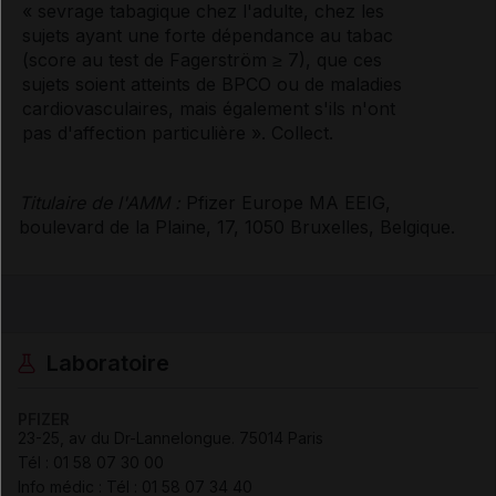
« sevrage tabagique chez l'adulte, chez les
sujets ayant une forte dépendance au tabac
(score au test de Fagerström ≥ 7), que ces
sujets soient atteints de BPCO ou de maladies
cardiovasculaires, mais également s'ils n'ont
pas d'affection particulière ». Collect.
Titulaire de l'AMM :
Pfizer Europe MA EEIG,
boulevard de la Plaine, 17, 1050 Bruxelles, Belgique.
Laboratoire
PFIZER
23-25, av du Dr-Lannelongue
.
75014
Paris
Tél
:
01 58 07 30 00
Info médic :
Tél
:
01 58 07 34 40