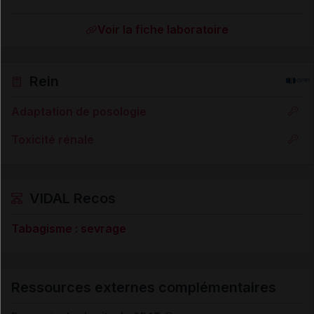
Voir la fiche laboratoire
Rein
Adaptation de posologie
Toxicité rénale
VIDAL Recos
Tabagisme : sevrage
Ressources externes complémentaires