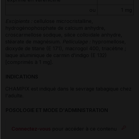
ou
1 mg
Excipients :
cellulose microcristalline,
hydrogénophosphate de calcium anhydre,
croscarmellose sodique, silice colloïdale anhydre,
stéarate de magnésium.
Pelliculage :
hypromellose,
dioxyde de titane (E 171), macrogol 400, triacétine ;
laque aluminique de carmin d'indigo (E 132)
[comprimés à 1 mg].
INDICATIONS
CHAMPIX est indiqué dans le sevrage tabagique chez
l'adulte.
POSOLOGIE ET MODE D'ADMINISTRATION
Connectez-vous
pour accéder à ce contenu