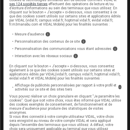
ses 124 sociétés tierces
effectuent des opérations de lecture et/ou
nouveaux symptômes cardiovasculaires ou
d’écriture d’informations au sein des terminaux que vous utilisez. En
l'aggravation de symptômes cardiovasculaires
cliquant sur le bouton « J’accepte » ci-dessous, vous consentez à ce
que des cookies soient utilisés sur certains sites et applications édités
préexistants et de contacter immédiatement un service
par VIDAL (vidal.fr, campus.vidal.fr, hoptimal.vidal.fr, evidal.vidal.fr,
médical d'urgence s'ils présentent les signes et
fr.m3manabu.com et VIDAL Mobile) pour les finalités suivantes :
symptômes d'infarctus du myocarde ou d'accident
Mesure d’audience
i
vasculaire cérébral (
cf Pharmacodynamie
).
Personnalisation des contenus de ce site
i
Réactions d'hypersensibilité :
Personnalisation des communications vous étant adressées
i
Depuis la commercialisation, des cas de réaction
Interaction avec les réseaux sociaux
i
d'hypersensibilité, dont des œdèmes de Quincke, ont
En cliquant sur le bouton « J’accepte » ci-dessous, vous consentez
été rapportés chez les patients traités par varénicline.
également à ce que des cookies soient utilisés sur certains sites et
Les signes cliniques ont inclus des œdèmes de la
applications édités par VIDAL(vidal.fr, campus.vidal.fr, hoptimal.vidal.fr,
evidal.vidal.fr et VIDAL Mobile) pour les finalités suivantes :
face/gonflements du visage, de la bouche (langue,
Affichage de publicités personnalisées par rapport à votre profil et
lèvres et gencives), du cou (gorge et larynx) et des
i
activités sur ce site et des sites tiers
extrémités. De rares cas d'œdèmes de Quincke
Vous pouvez réaliser un choix granulaire en cliquant "Je paramètre les
mettant en jeu le pronostic vital et nécessitant une
cookies". Quel que soit votre choix, vous êtes informé que VIDAL utilise
des cookies exemptés de consentement, de fonctionnement et de
intervention médicale urgente en raison d'une
mesure d'audience pour produire des statistiques de visites
détresse respiratoire ont été rapportés. Les patients
anonymes.
Si vous êtes connecté à votre compte utilisateur VIDAL, votre choix
présentant ces symptômes doivent arrêter le
sera enregistré au niveau de votre compte VIDAL et sera appliqué
traitement par varénicline et contacter un
depuis l’ensemble des terminaux que vous utilisez. A défaut, votre
choix sera uniquement applicable au terminal que vous utilisez