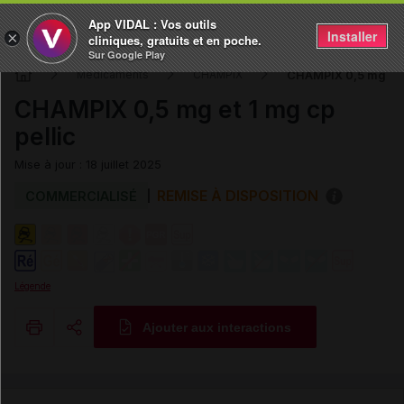
App VIDAL : Vos outils
Installer
×
cliniques, gratuits et en poche.
Sur Google Play
CHAMPIX 0,5 mg et 1
Médicaments
CHAMPIX
CHAMPIX 0,5 mg et 1 mg cp
pellic
Mise à jour : 18 juillet 2025
REMISE À DISPOSITION
COMMERCIALISÉ
Légende
Ajouter aux interactions
Copier l'url