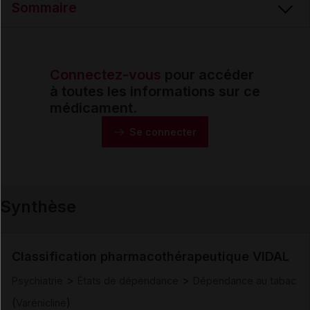
Sommaire
Email
Connectez-vous
pour accéder
Synthèse
à toutes les informations sur ce
médicament.
Monographie
Se connecter
Formes et présentations
Synthèse
Composition
Indications
Classification pharmacothérapeutique VIDAL
>
>
Psychiatrie
États de dépendance
Dépendance au tabac
Posologie et mode d'administration
(
)
Varénicline