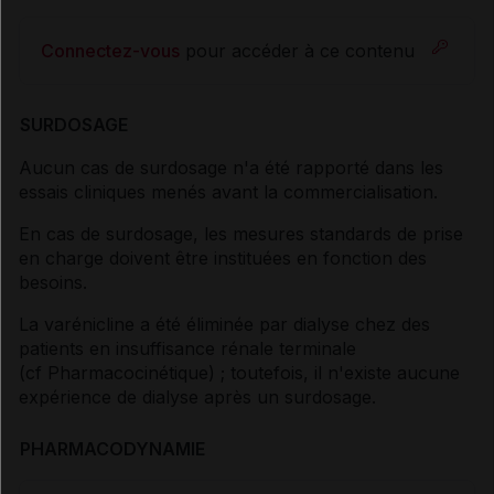
Connectez-vous
pour accéder à ce contenu
SURDOSAGE
Aucun cas de surdosage n'a été rapporté dans les
essais cliniques menés avant la commercialisation.
En cas de surdosage, les mesures standards de prise
en charge doivent être instituées en fonction des
besoins.
La varénicline a été éliminée par dialyse chez des
patients en insuffisance rénale terminale
(
cf Pharmacocinétique
) ; toutefois, il n'existe aucune
expérience de dialyse après un surdosage.
PHARMACODYNAMIE