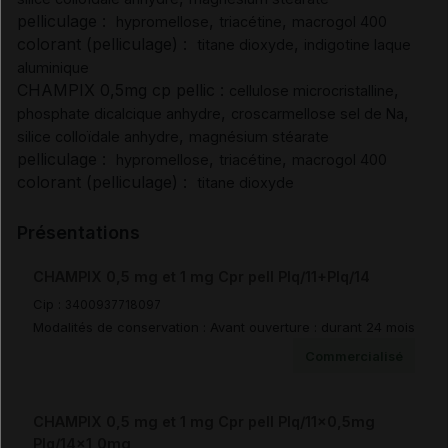
pelliculage :
,
,
hypromellose
triacétine
macrogol 400
Pharmacocinétique
colorant (pelliculage) :
,
titane dioxyde
indigotine laque
aluminique
CHAMPIX 0,5mg cp pellic :
,
cellulose microcristalline
Sécurité préclinique
,
,
phosphate dicalcique anhydre
croscarmellose sel de Na
,
silice colloïdale anhydre
magnésium stéarate
Modalités de conservation
pelliculage :
,
,
hypromellose
triacétine
macrogol 400
colorant (pelliculage) :
titane dioxyde
Modalités manipulation/élimination
Présentations
Prescription/délivrance/prise en charge
CHAMPIX 0,5 mg et 1 mg Cpr pell Plq/11+Plq/14
Cip :
3400937718097
Modalités de conservation : Avant ouverture : durant 24 mois
Commercialisé
Documents de référence
CHAMPIX 0,5 mg et 1 mg Cpr pell Plq/11x0,5mg
Synthèse d'avis HAS (2)
Plq/14x1,0mg