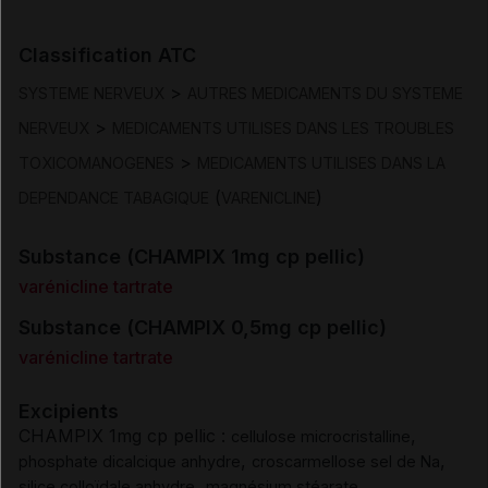
Contre-indications
Classification ATC
>
Mises en garde et précautions d'emploi
SYSTEME NERVEUX
AUTRES MEDICAMENTS DU SYSTEME
>
NERVEUX
MEDICAMENTS UTILISES DANS LES TROUBLES
Interactions
>
TOXICOMANOGENES
MEDICAMENTS UTILISES DANS LA
(
)
DEPENDANCE TABAGIQUE
VARENICLINE
Fertilité/grossesse/allaitement
Substance (CHAMPIX 1mg cp pellic)
Conduite et utilisation de machines
varénicline tartrate
Substance (CHAMPIX 0,5mg cp pellic)
Effets indésirables
varénicline tartrate
Surdosage
Excipients
CHAMPIX 1mg cp pellic :
,
cellulose microcristalline
,
,
phosphate dicalcique anhydre
croscarmellose sel de Na
Pharmacodynamie
,
silice colloïdale anhydre
magnésium stéarate