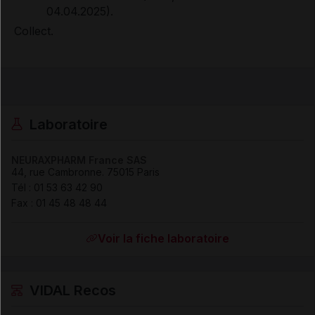
04.04.2025).
Collect.
Laboratoire
NEURAXPHARM France SAS
44, rue Cambronne
.
75015
Paris
Tél
:
01 53 63 42 90
Fax
:
01 45 48 48 44
Voir la fiche laboratoire
VIDAL Recos