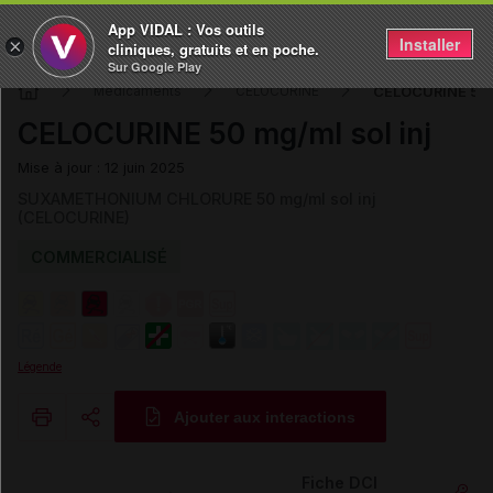
App VIDAL : Vos outils
Installer
×
cliniques, gratuits et en poche.
Sur Google Play
CELOCURINE 50 m
Médicaments
CELOCURINE
CELOCURINE 50 mg/ml sol inj
Mise à jour : 12 juin 2025
SUXAMETHONIUM CHLORURE 50 mg/ml sol inj
(CELOCURINE)
COMMERCIALISÉ
Légende
Ajouter aux interactions
Copier l'url
Fiche DCI