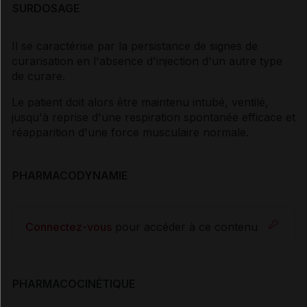
SURDOSAGE
Il se caractérise par la persistance de signes de
curarisation en l'absence d'injection d'un autre type
de curare.
Le patient doit alors être maintenu intubé, ventilé,
jusqu'à reprise d'une respiration spontanée efficace et
réapparition d'une force musculaire normale.
PHARMACODYNAMIE
Connectez-vous
pour accéder à ce contenu
PHARMACOCINÉTIQUE