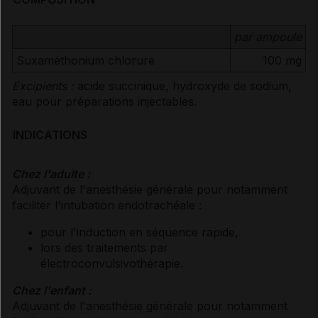
par ampoule
Suxaméthonium chlorure
100 mg
Excipients :
acide succinique, hydroxyde de sodium,
eau pour préparations injectables.
INDICATIONS
Chez l'adulte :
Adjuvant de l'anesthésie générale pour notamment
faciliter l'intubation endotrachéale :
pour l'induction en séquence rapide,
lors des traitements par
électroconvulsivothérapie.
Chez l'enfant :
Adjuvant de l'anesthésie générale pour notamment