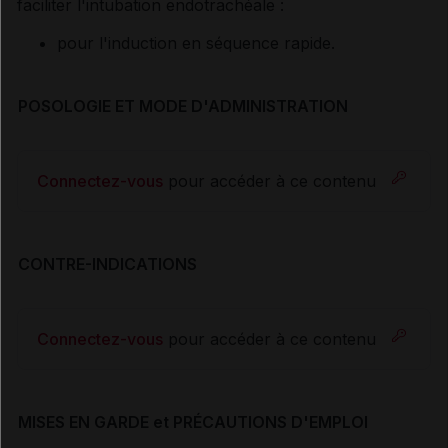
faciliter l'intubation endotrachéale :
pour l'induction en séquence rapide.
POSOLOGIE ET MODE D'ADMINISTRATION
Connectez-vous
pour accéder à ce contenu
CONTRE-INDICATIONS
Connectez-vous
pour accéder à ce contenu
MISES EN GARDE et PRÉCAUTIONS D'EMPLOI