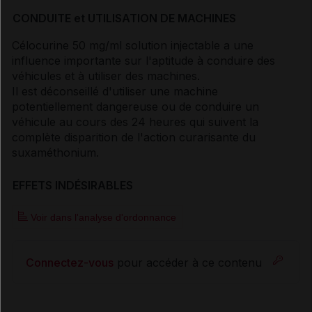
CONDUITE et UTILISATION DE MACHINES
Célocurine 50 mg/ml solution injectable a une
influence importante sur l'aptitude à conduire des
véhicules et à utiliser des machines.
Il est déconseillé d'utiliser une machine
potentiellement dangereuse ou de conduire un
véhicule au cours des 24 heures qui suivent la
complète disparition de l'action curarisante du
suxaméthonium.
EFFETS INDÉSIRABLES
Voir dans l'analyse d'ordonnance
Connectez-vous
pour accéder à ce contenu