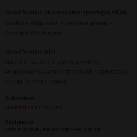
Indications
Classification pharmacothérapeutique VIDAL
Posologie et mode d'administration
>
>
Anesthésie - Réanimation
Anesthésie générale
(
)
Curarisants
Dépolarisants
Contre-indications
Classification ATC
Mises en garde et précautions d'emploi
>
>
MUSCLE ET SQUELETTE
MYORELAXANTS
Interactions
>
MYORELAXANTS A ACTION PERIPHERIQUE
DERIVES DE LA
(
)
CHOLINE
SUXAMETHONIUM
Fertilité/grossesse/allaitement
Substance
Conduite et utilisation de machines
suxaméthonium chlorure
Excipients
Effets indésirables
,
,
acide succinique
sodium hydroxyde
eau ppi