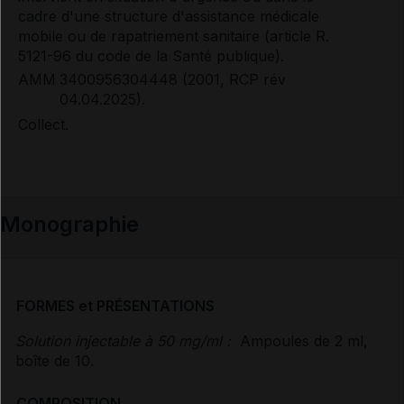
cadre d'une structure d'assistance médicale
mobile ou de rapatriement sanitaire (article R.
5121-96 du code de la Santé publique).
AMM
3400956304448 (2001, RCP rév
04.04.2025).
Collect.
Monographie
FORMES et PRÉSENTATIONS
Solution injectable à 50 mg/ml :
Ampoules de 2 ml,
boîte de 10.
COMPOSITION