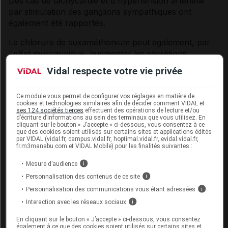
Des cas de tachycardie et d'hypertension artérielle
par stimulation des ganglions sympathiques ont
également été rapportés.
Le chlorure de suxaméthonium peut également, par
l'effet muscarinique, augmenter les sécrétions
salivaires, bronchiques et gastriques. Cet effet peut
Vidal respecte votre vie privée
être limité par l'administration, à titre préventif, d'un
antimuscarinique, comme l'atropine.
Ce module vous permet de configurer vos réglages en matière de
cookies et technologies similaires afin de décider comment VIDAL et
Des réactions anaphylactiques allergiques ou non
ses 124 sociétés tierces
effectuent des opérations de lecture et/ou
allergiques sont décrites en cours d'induction, parfois
d’écriture d’informations au sein des terminaux que vous utilisez. En
cliquant sur le bouton « J’accepte » ci-dessous, vous consentez à ce
chez des sujets n'ayant jamais été exposés aux
que des cookies soient utilisés sur certains sites et applications édités
curares. Elles se manifestent le plus souvent par une
par VIDAL (vidal.fr, campus.vidal.fr, hoptimal.vidal.fr, evidal.vidal.fr,
fr.m3manabu.com et VIDAL Mobile) pour les finalités suivantes :
éruption cutanée (de type érythème) ou rash,
généralisée ou limitée au point d'injection, souvent
Mesure d’audience
i
inaugurale, puis compliquée d'état de choc
Personnalisation des contenus de ce site
i
anaphylactique et/ou de bronchospasme. Dans
Personnalisation des communications vous étant adressées
i
certains cas, le bronchospasme et/ou l'état de choc
Interaction avec les réseaux sociaux
i
ne s'accompagnent pas de manifestation cutanée.
Des œdèmes de Quincke ont été également
En cliquant sur le bouton « J’accepte » ci-dessous, vous consentez
également à ce que des cookies soient utilisés sur certains sites et