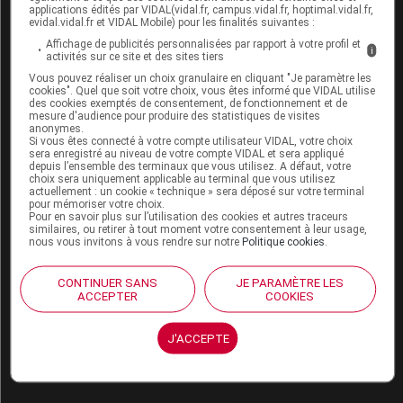
rapportés.
applications édités par VIDAL(vidal.fr, campus.vidal.fr, hoptimal.vidal.fr,
evidal.vidal.fr et VIDAL Mobile) pour les finalités suivantes :
L'apparition des premiers signes impose l'arrêt définitif
Affichage de publicités personnalisées par rapport à votre profil et
i
de l'administration de Célocurine, si elle n'a pas été
activités sur ce site et des sites tiers
entièrement réalisée, et l'administration d'un
Vous pouvez réaliser un choix granulaire en cliquant "Je paramètre les
cookies". Quel que soit votre choix, vous êtes informé que VIDAL utilise
traitement symptomatique.
des cookies exemptés de consentement, de fonctionnement et de
mesure d'audience pour produire des statistiques de visites
Selon les recommandations de la Société française
anonymes.
Si vous êtes connecté à votre compte utilisateur VIDAL, votre choix
d'anesthésie-réanimation, il est nécessaire de réaliser
sera enregistré au niveau de votre compte VIDAL et sera appliqué
depuis l’ensemble des terminaux que vous utilisez. A défaut, votre
des prélèvements immédiats à visée étiologique, ainsi
choix sera uniquement applicable au terminal que vous utilisez
que des tests cutanés à distance, pour vérifier
actuellement : un cookie « technique » sera déposé sur votre terminal
pour mémoriser votre choix.
l'imputabilité de Célocurine.
Pour en savoir plus sur l’utilisation des cookies et autres traceurs
similaires, ou retirer à tout moment votre consentement à leur usage,
Excipient à effet notoire :
nous vous invitons à vous rendre sur notre
Politique cookies
.
Ce médicament contient moins de 1 mmol (23 mg) de
CONTINUER SANS
JE PARAMÈTRE LES
sodium par dose, c'est-à-dire qu'il est essentiellement
ACCEPTER
COOKIES
« sans sodium ».
J'ACCEPTE
INTERACTIONS