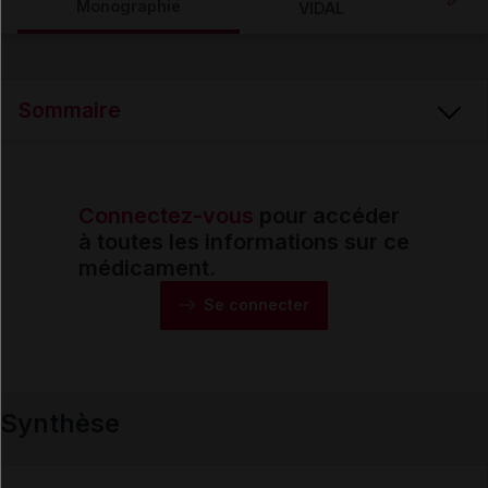
Monographie
VIDAL
Email
Sommaire
Connectez-vous
pour accéder
Synthèse
à toutes les informations sur ce
médicament.
Monographie
Se connecter
Formes et présentations
Synthèse
Composition