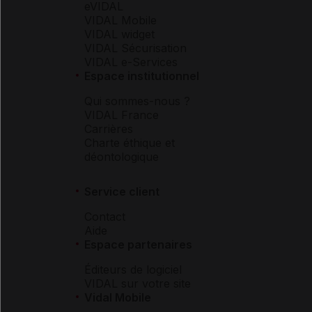
eVIDAL
VIDAL Mobile
VIDAL widget
VIDAL Sécurisation
VIDAL e-Services
Espace institutionnel
Qui sommes-nous ?
VIDAL France
Carrières
Charte éthique et
déontologique
Service client
Contact
Aide
Espace partenaires
Éditeurs de logiciel
VIDAL sur votre site
Vidal Mobile