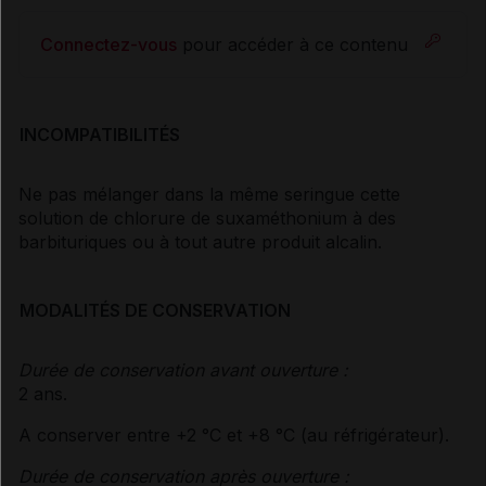
Connectez-vous
pour accéder à ce contenu
INCOMPATIBILITÉS
Ne pas mélanger dans la même seringue cette
solution de chlorure de suxaméthonium à des
barbituriques ou à tout autre produit alcalin.
MODALITÉS DE CONSERVATION
Durée de conservation avant ouverture :
2 ans.
A conserver entre +2 °C et +8 °C (au réfrigérateur).
Durée de conservation après ouverture :