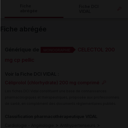
Copier l'url
Fiche
Fiche DCI
abrégée
VIDAL
Email
Fiche abrégée
Générique de
CELECTOL 200
MONOGRAPHIE
mg cp pellic
Voir la Fiche DCI VIDAL :
Céliprolol (chlorhydrate) 200 mg comprimé
Les fiches DCI Vidal constituent une base de connaissances
pharmacologiques et thérapeutiques, proposée aux professionnels
de santé, en complément des documents réglementaires publiés.
Classification pharmacothérapeutique VIDAL
>
>
Cardiologie - Angéiologie
Antihypertenseurs