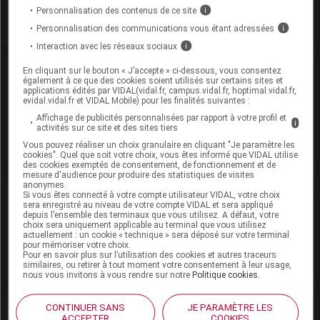
Commercialisé
Personnalisation des contenus de ce site
i
Personnalisation des communications vous étant adressées
i
Interaction avec les réseaux sociaux
i
En cliquant sur le bouton « J’accepte » ci-dessous, vous consentez
Laboratoire
également à ce que des cookies soient utilisés sur certains sites et
applications édités par VIDAL(vidal.fr, campus.vidal.fr, hoptimal.vidal.fr,
evidal.vidal.fr et VIDAL Mobile) pour les finalités suivantes :
Viatris Santé
Affichage de publicités personnalisées par rapport à votre profil et
i
activités sur ce site et des sites tiers
Voir la fiche laboratoire
Vous pouvez réaliser un choix granulaire en cliquant "Je paramètre les
cookies". Quel que soit votre choix, vous êtes informé que VIDAL utilise
des cookies exemptés de consentement, de fonctionnement et de
mesure d'audience pour produire des statistiques de visites
anonymes.
Rein
Si vous êtes connecté à votre compte utilisateur VIDAL, votre choix
sera enregistré au niveau de votre compte VIDAL et sera appliqué
depuis l’ensemble des terminaux que vous utilisez. A défaut, votre
Adaptation de posologie
choix sera uniquement applicable au terminal que vous utilisez
actuellement : un cookie « technique » sera déposé sur votre terminal
pour mémoriser votre choix.
Toxicité rénale
Pour en savoir plus sur l’utilisation des cookies et autres traceurs
similaires, ou retirer à tout moment votre consentement à leur usage,
nous vous invitons à vous rendre sur notre
Politique cookies
.
CONTINUER SANS
JE PARAMÈTRE LES
VIDAL Recos
ACCEPTER
COOKIES