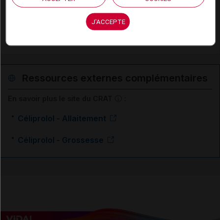
Angor stable
J'ACCEPTE
HTA (hypertension artérielle)
Ressources externes complémentaires
En savoir plus le site du CRAT
:
Céliprolol - Allaitement
Céliprolol - Grossesse