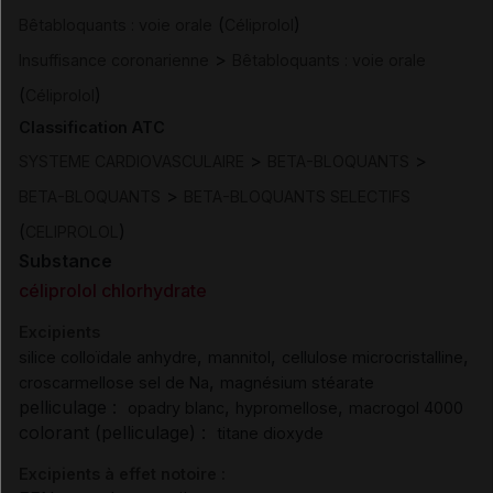
(
)
Bêtabloquants : voie orale
Céliprolol
>
Insuffisance coronarienne
Bêtabloquants : voie orale
(
)
Céliprolol
Classification ATC
>
>
SYSTEME CARDIOVASCULAIRE
BETA-BLOQUANTS
>
BETA-BLOQUANTS
BETA-BLOQUANTS SELECTIFS
(
)
CELIPROLOL
Substance
céliprolol chlorhydrate
Excipients
,
,
,
silice colloïdale anhydre
mannitol
cellulose microcristalline
,
croscarmellose sel de Na
magnésium stéarate
pelliculage :
,
,
opadry blanc
hypromellose
macrogol 4000
colorant (pelliculage) :
titane dioxyde
Excipients à effet notoire :