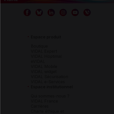
Espace produit
Boutique
VIDAL Expert
VIDAL Hoptimal
eVIDAL
VIDAL Mobile
VIDAL widget
VIDAL Sécurisation
VIDAL e-Services
Espace institutionnel
Qui sommes-nous ?
VIDAL France
Carrières
Charte éthique et