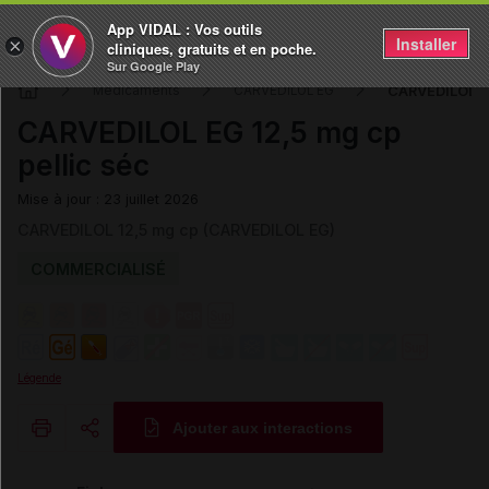
App VIDAL : Vos outils
Installer
×
cliniques, gratuits et en poche.
Sur Google Play
CARVEDILOL EG
Médicaments
CARVEDILOL EG
CARVEDILOL EG 12,5 mg cp
pellic séc
Mise à jour : 23 juillet 2026
CARVEDILOL 12,5 mg cp (CARVEDILOL EG)
COMMERCIALISÉ
Légende
Ajouter aux interactions
Copier l'url