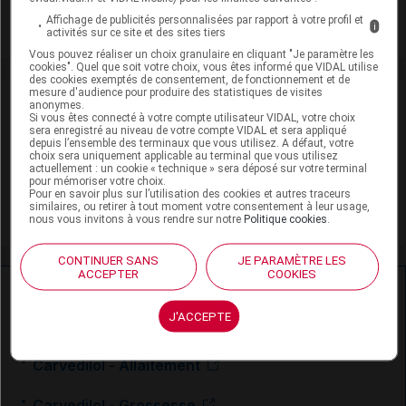
Affichage de publicités personnalisées par rapport à votre profil et
Toxicité rénale
i
activités sur ce site et des sites tiers
Vous pouvez réaliser un choix granulaire en cliquant "Je paramètre les
cookies". Quel que soit votre choix, vous êtes informé que VIDAL utilise
des cookies exemptés de consentement, de fonctionnement et de
mesure d'audience pour produire des statistiques de visites
VIDAL Recos
anonymes.
Si vous êtes connecté à votre compte utilisateur VIDAL, votre choix
sera enregistré au niveau de votre compte VIDAL et sera appliqué
Cirrhose
depuis l’ensemble des terminaux que vous utilisez. A défaut, votre
choix sera uniquement applicable au terminal que vous utilisez
actuellement : un cookie « technique » sera déposé sur votre terminal
Insuffisance cardiaque chronique
pour mémoriser votre choix.
Pour en savoir plus sur l’utilisation des cookies et autres traceurs
similaires, ou retirer à tout moment votre consentement à leur usage,
Risque cardiovasculaire : évaluation et prévention
nous vous invitons à vous rendre sur notre
Politique cookies
.
CONTINUER SANS
JE PARAMÈTRE LES
ACCEPTER
COOKIES
Ressources externes complémentaires
J'ACCEPTE
En savoir plus le site du CRAT
:
Carvedilol - Allaitement
Carvedilol - Grossesse