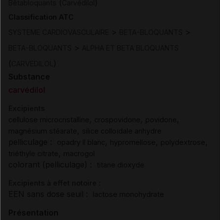
(
)
Bêtabloquants
Carvédilol
Classification ATC
>
>
SYSTEME CARDIOVASCULAIRE
BETA-BLOQUANTS
>
BETA-BLOQUANTS
ALPHA ET BETA BLOQUANTS
(
)
CARVEDILOL
Substance
carvédilol
Excipients
,
,
,
cellulose microcristalline
crospovidone
povidone
,
magnésium stéarate
silice colloïdale anhydre
pelliculage :
,
,
,
opadry II blanc
hypromellose
polydextrose
,
triéthyle citrate
macrogol
colorant (pelliculage) :
titane dioxyde
Excipients à effet notoire :
EEN sans dose seuil :
lactose monohydrate
Présentation