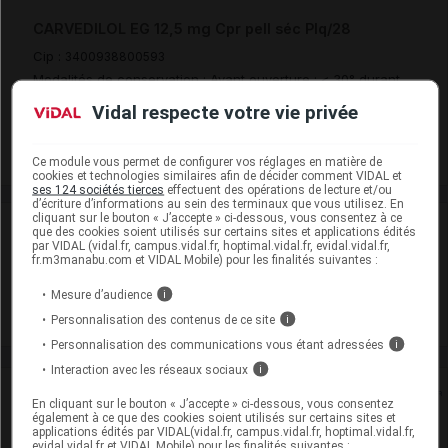
CARVEDILOL EG 12,5 mg Cpr pell séc Plq/28
Cip :
3400938800593
Modalités de conservation : Avant ouverture : < 30° durant
36 mois
Vidal respecte votre vie privée
Commercialisé
Ce module vous permet de configurer vos réglages en matière de
cookies et technologies similaires afin de décider comment VIDAL et
ses 124 sociétés tierces
effectuent des opérations de lecture et/ou
d’écriture d’informations au sein des terminaux que vous utilisez. En
cliquant sur le bouton « J’accepte » ci-dessous, vous consentez à ce
Laboratoire
que des cookies soient utilisés sur certains sites et applications édités
par VIDAL (vidal.fr, campus.vidal.fr, hoptimal.vidal.fr, evidal.vidal.fr,
fr.m3manabu.com et VIDAL Mobile) pour les finalités suivantes :
EG Labo
Mesure d’audience
i
Voir la fiche laboratoire
Personnalisation des contenus de ce site
i
Personnalisation des communications vous étant adressées
i
Interaction avec les réseaux sociaux
i
Rein
En cliquant sur le bouton « J’accepte » ci-dessous, vous consentez
également à ce que des cookies soient utilisés sur certains sites et
applications édités par VIDAL(vidal.fr, campus.vidal.fr, hoptimal.vidal.fr,
Adaptation de posologie
evidal.vidal.fr et VIDAL Mobile) pour les finalités suivantes :