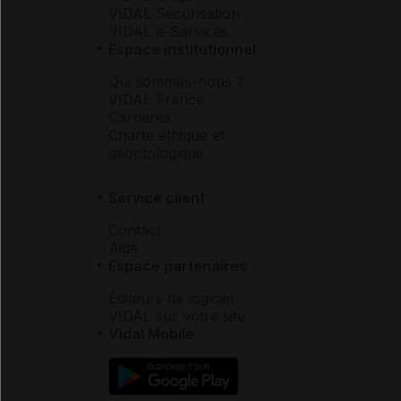
VIDAL Sécurisation
VIDAL e-Services
Espace institutionnel
Qui sommes-nous ?
VIDAL France
Carrières
Charte éthique et
déontologique
Service client
Contact
Aide
Espace partenaires
Éditeurs de logiciel
VIDAL sur votre site
Vidal Mobile