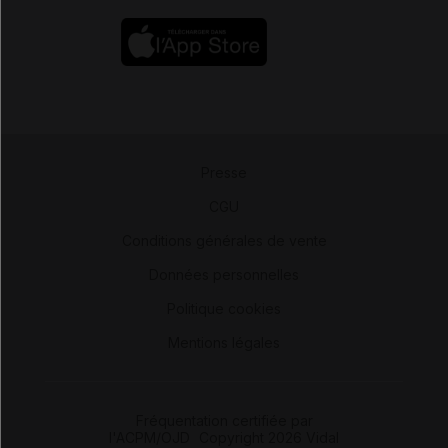
Presse
-
CGU
-
Conditions générales de vente
-
Données personnelles
-
Politique cookies
-
Mentions légales
Fréquentation certifiée par
l'ACPM/OJD
|
Copyright 2026 Vidal