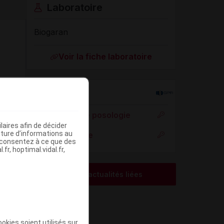
Laboratoire
Biogaran
Voir la fiche laboratoire
Rein
Adaptation de posologie
aires afin de décider
iture d’informations au
Toxicité rénale
s consentez à ce que des
fr, hoptimal.vidal.fr,
Voir les actualités liées
okies soient utilisés sur