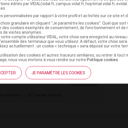
tions édités par VIDAL(vidal.fr, campus.vidal.fr, hoptimal.vidal.fr, evidal.
tes :
s personnalisées par rapport à votre profil et activités sur ce site et d
choix granulaire en cliquant "Je paramètre les cookies". Quel que soit 
,
,
lose microcristalline
silice colloïdale anhydre
ise des cookies exemptés de consentement, de fonctionnement et de 
es de visites anonymes.
 votre compte utilisateur VIDAL, votre choix sera enregistré au nivea
romellose
l’ensemble des terminaux que vous utilisez. A défaut, votre choix ser
,
,
e dioxyde
fer rouge oxyde
fer jaune oxyde
ilisez actuellement : un cookie « technique » sera déposé sur votre te
00
’utilisation des cookies et autres traceurs similaires, ou retirer à tou
ge, nous vous invitons à vous rendre sur notre
Politique cookies
.
CCEPTER
JE PARAMÈTRE LES COOKIES
0 mg Cpr pell Plq
Commercialisé
t ouverture : < 30° durant 36 mois