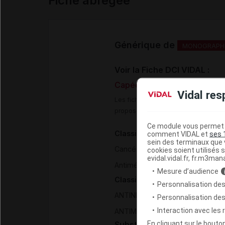
Fiche abrégée
Générique de
MONOGRAPHI
Voir la Fiche DCI VIDAL :
Capécitabine 500 mg compr
Vidal res
Les fiches DCI Vidal constituent un
proposée aux professionnels de san
Ce module vous permet d
Classification pharmacothéra
comment VIDAL et
ses 
sein des terminaux que v
>
Cancérologie - Hématologie
cookies soient utilisés s
evidal.vidal.fr, fr.m3man
>
Antimétabolites
Antipyrimidiq
Mesure d’audience
Classification ATC
Personnalisation des
ANTINEOPLASIQUES ET IMMU
Personnalisation de
>
Interaction avec les
ANTIMETABOLITES
ANALOGUE
En cliquant sur le bout
Substance