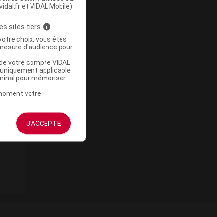
vidal.fr et VIDAL Mobile)
es sites tiers
i
votre choix, vous êtes
mesure d'audience pour
u de votre compte VIDAL
a uniquement applicable
rminal pour mémoriser
t moment votre
J'ACCEPTE