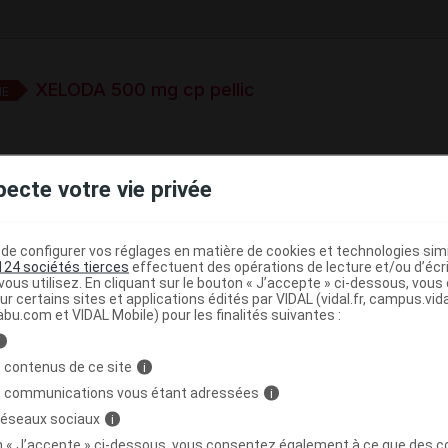
XELODA 500 mg cp pellic
E
imé
pecte votre vie privée
e base de connaissances pharmacologiques et thérapeutiques,
té, en complément des documents réglementaires publiés.
e configurer vos réglages en matière de cookies et technologies simil
peutique VIDAL
124 sociétés tierces
effectuent des opérations de lecture et/ou d’écr
ous utilisez. En cliquant sur le bouton « J’accepte » ci-dessous, vou
>
>
Antinéoplasiques
Chimiothérapie cytotoxique
ur certains sites et applications édités par VIDAL (vidal.fr, campus.vidal.
abu.com et VIDAL Mobile) pour les finalités suivantes :
(
)
ues
Capécitabine
i
 contenus de ce site
i
>
>
NOMODULATEURS
ANTINEOPLASIQUES
s communications vous étant adressées
i
(
)
 réseaux sociaux
i
S DE LA PYRIMIDINE
CAPECITABINE
on « J’accepte » ci-dessous, vous consentez également à ce que des co