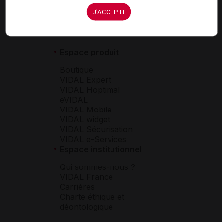
J'ACCEPTE
Espace produit
Boutique
VIDAL Expert
VIDAL Hoptimal
eVIDAL
VIDAL Mobile
VIDAL widget
VIDAL Sécurisation
VIDAL e-Services
Espace institutionnel
Qui sommes-nous ?
VIDAL France
Carrières
Charte éthique et
déontologique