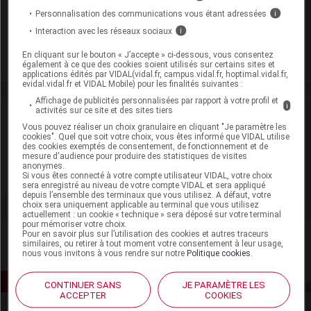
Modalités de conservation : Avant ouverture : < 30° durant
Personnalisation des communications vous étant adressées
i
36 mois
Interaction avec les réseaux sociaux
i
Commercialisé
En cliquant sur le bouton « J’accepte » ci-dessous, vous consentez
également à ce que des cookies soient utilisés sur certains sites et
applications édités par VIDAL(vidal.fr, campus.vidal.fr, hoptimal.vidal.fr,
evidal.vidal.fr et VIDAL Mobile) pour les finalités suivantes :
Affichage de publicités personnalisées par rapport à votre profil et
i
activités sur ce site et des sites tiers
Laboratoire
Vous pouvez réaliser un choix granulaire en cliquant "Je paramètre les
cookies". Quel que soit votre choix, vous êtes informé que VIDAL utilise
Boiron
des cookies exemptés de consentement, de fonctionnement et de
mesure d'audience pour produire des statistiques de visites
anonymes.
Voir la fiche laboratoire
Si vous êtes connecté à votre compte utilisateur VIDAL, votre choix
sera enregistré au niveau de votre compte VIDAL et sera appliqué
depuis l’ensemble des terminaux que vous utilisez. A défaut, votre
choix sera uniquement applicable au terminal que vous utilisez
actuellement : un cookie « technique » sera déposé sur votre terminal
pour mémoriser votre choix.
Pour en savoir plus sur l’utilisation des cookies et autres traceurs
similaires, ou retirer à tout moment votre consentement à leur usage,
nous vous invitons à vous rendre sur notre
Politique cookies
.
CONTINUER SANS
JE PARAMÈTRE LES
ACCEPTER
COOKIES