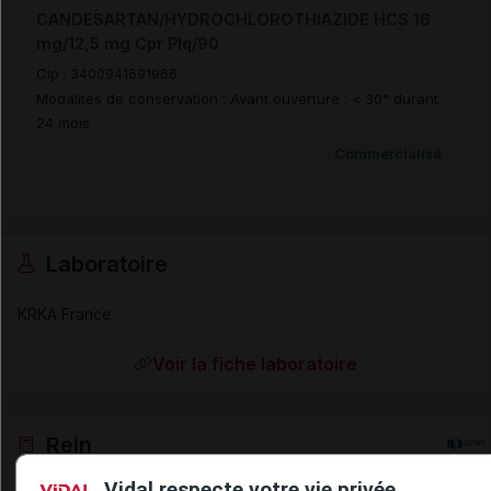
CANDESARTAN/HYDROCHLOROTHIAZIDE HCS 16
mg/12,5 mg Cpr Plq/90
Cip :
3400941691966
Modalités de conservation : Avant ouverture : < 30° durant
24 mois
Commercialisé
Laboratoire
KRKA France
Voir la fiche laboratoire
Rein
Vidal respecte votre vie privée