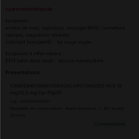
hydrochlorothiazide
Excipients
,
,
,
amidon de maïs
hyprolose
macrogol 8000
carmellose
,
calcique
magnésium stéarate
colorant (excipient) :
fer rouge oxyde
Excipients à effet notoire :
EEN sans dose seuil :
lactose monohydrate
Présentations
CANDESARTAN/HYDROCHLOROTHIAZIDE HCS 16
mg/12,5 mg Cpr Plq/30
Cip :
3400941691447
Modalités de conservation : Avant ouverture : < 30° durant
24 mois
Commercialisé