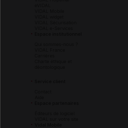
eVIDAL
VIDAL Mobile
VIDAL widget
VIDAL Sécurisation
VIDAL e-Services
Espace institutionnel
Qui sommes-nous ?
VIDAL France
Carrières
Charte éthique et
déontologique
Service client
Contact
Aide
Espace partenaires
Éditeurs de logiciel
VIDAL sur votre site
Vidal Mobile