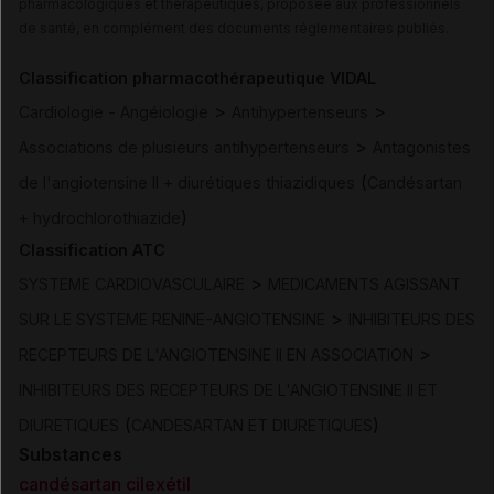
pharmacologiques et thérapeutiques, proposée aux professionnels
de santé, en complément des documents réglementaires publiés.
Classification pharmacothérapeutique VIDAL
>
>
Cardiologie - Angéiologie
Antihypertenseurs
>
Associations de plusieurs antihypertenseurs
Antagonistes
(
de l'angiotensine II + diurétiques thiazidiques
Candésartan
)
+ hydrochlorothiazide
Classification ATC
>
SYSTEME CARDIOVASCULAIRE
MEDICAMENTS AGISSANT
>
SUR LE SYSTEME RENINE-ANGIOTENSINE
INHIBITEURS DES
>
RECEPTEURS DE L'ANGIOTENSINE II EN ASSOCIATION
INHIBITEURS DES RECEPTEURS DE L'ANGIOTENSINE II ET
(
)
DIURETIQUES
CANDESARTAN ET DIURETIQUES
Substances
candésartan cilexétil