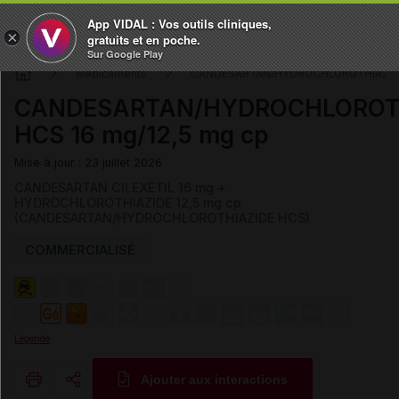
App VIDAL : Vos outils cliniques,
×
gratuits et en poche.
Sur Google Play
Médicaments
CANDESARTAN/HYDROCHLOROTHIAZID
CANDESARTAN/HYDROCHLOROT
HCS 16 mg/12,5 mg cp
Mise à jour : 23 juillet 2026
CANDESARTAN CILEXETIL 16 mg +
HYDROCHLOROTHIAZIDE 12,5 mg cp
(CANDESARTAN/HYDROCHLOROTHIAZIDE HCS)
COMMERCIALISÉ
Légende
Ajouter aux interactions