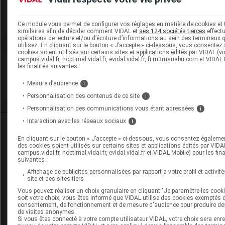
Adaptation de posologie
Toxicité rénale
Ce module vous permet de configurer vos réglages en matière de cookies et
similaires afin de décider comment VIDAL et
ses 124 sociétés tierces
effect
opérations de lecture et/ou d’écriture d’informations au sein des terminaux
utilisez. En cliquant sur le bouton « J’accepte » ci-dessous, vous consentez
cookies soient utilisés sur certains sites et applications édités par VIDAL (vid
campus.vidal.fr, hoptimal.vidal.fr, evidal.vidal.fr, fr.m3manabu.com et VIDAL
VIDAL Recos
les finalités suivantes :
HTA (hypertension artérielle)
Mesure d’audience
i
Personnalisation des contenus de ce site
i
Personnalisation des communications vous étant adressées
i
Interaction avec les réseaux sociaux
i
Ressources externes complémentaires
En cliquant sur le bouton « J’accepte » ci-dessous, vous consentez égaleme
des cookies soient utilisés sur certains sites et applications édités par VIDAL
En savoir plus le site du CRAT
:
campus.vidal.fr, hoptimal.vidal.fr, evidal.vidal.fr et VIDAL Mobile) pour les fina
suivantes :
Candésartan - Allaitement
Affichage de publicités personnalisées par rapport à votre profil et activité
site et des sites tiers
Candésartan - Grossesse
Vous pouvez réaliser un choix granulaire en cliquant "Je paramètre les cook
soit votre choix, vous êtes informé que VIDAL utilise des cookies exemptés 
consentement, de fonctionnement et de mesure d'audience pour produire de
Hydrochlorothiazide - Allaitement
de visites anonymes.
Si vous êtes connecté à votre compte utilisateur VIDAL, votre choix sera enre