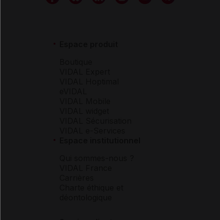
Espace produit
Boutique
VIDAL Expert
VIDAL Hoptimal
eVIDAL
VIDAL Mobile
VIDAL widget
VIDAL Sécurisation
VIDAL e-Services
Espace institutionnel
Qui sommes-nous ?
VIDAL France
Carrières
Charte éthique et
déontologique