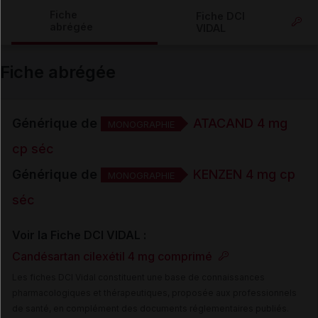
Copier l'url
Fiche
Fiche DCI
abrégée
VIDAL
Email
Fiche abrégée
Générique de
ATACAND 4 mg
MONOGRAPHIE
cp séc
Générique de
KENZEN 4 mg cp
MONOGRAPHIE
séc
Voir la Fiche DCI VIDAL :
Candésartan cilexétil 4 mg comprimé
Les fiches DCI Vidal constituent une base de connaissances
pharmacologiques et thérapeutiques, proposée aux professionnels
de santé, en complément des documents réglementaires publiés.