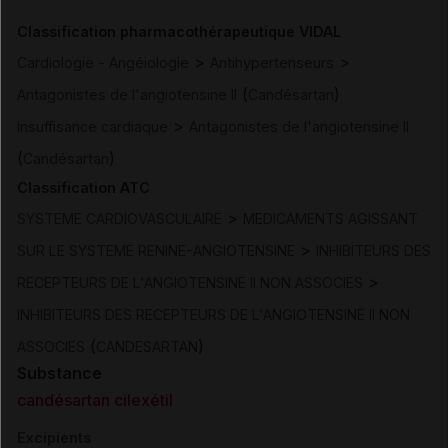
Classification pharmacothérapeutique VIDAL
>
>
Cardiologie - Angéiologie
Antihypertenseurs
(
)
Antagonistes de l'angiotensine II
Candésartan
>
Insuffisance cardiaque
Antagonistes de l'angiotensine II
(
)
Candésartan
Classification ATC
>
SYSTEME CARDIOVASCULAIRE
MEDICAMENTS AGISSANT
>
SUR LE SYSTEME RENINE-ANGIOTENSINE
INHIBITEURS DES
>
RECEPTEURS DE L'ANGIOTENSINE II NON ASSOCIES
INHIBITEURS DES RECEPTEURS DE L'ANGIOTENSINE II NON
(
)
ASSOCIES
CANDESARTAN
Substance
candésartan cilexétil
Excipients