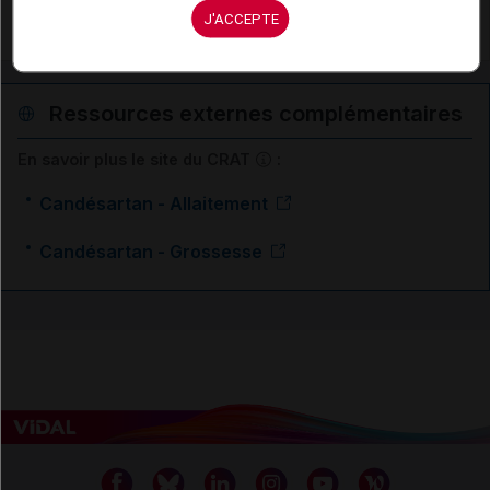
J'ACCEPTE
Insuffisance cardiaque chronique
Ressources externes complémentaires
En savoir plus le site du CRAT
:
Candésartan - Allaitement
Candésartan - Grossesse