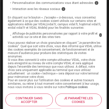
Personnalisation des communications vous étant adressées
i
Interaction avec les réseaux sociaux
i
Laboratoire
En cliquant sur le bouton « J’accepte » ci-dessous, vous consentez
également à ce que des cookies soient utilisés sur certains sites et
EG Labo
applications édités par VIDAL(vidal.fr, campus.vidal.fr, hoptimal.vidal.fr,
evidal.vidal.fr et VIDAL Mobile) pour les finalités suivantes :
Affichage de publicités personnalisées par rapport à votre profil et
Voir la fiche laboratoire
i
activités sur ce site et des sites tiers
Vous pouvez réaliser un choix granulaire en cliquant "Je paramètre les
cookies". Quel que soit votre choix, vous êtes informé que VIDAL utilise
des cookies exemptés de consentement, de fonctionnement et de
Rein
mesure d'audience pour produire des statistiques de visites
anonymes.
Si vous êtes connecté à votre compte utilisateur VIDAL, votre choix
Adaptation de posologie
sera enregistré au niveau de votre compte VIDAL et sera appliqué
depuis l’ensemble des terminaux que vous utilisez. A défaut, votre
choix sera uniquement applicable au terminal que vous utilisez
Toxicité rénale
actuellement : un cookie « technique » sera déposé sur votre terminal
pour mémoriser votre choix.
Pour en savoir plus sur l’utilisation des cookies et autres traceurs
similaires, ou retirer à tout moment votre consentement à leur usage,
nous vous invitons à vous rendre sur notre
Politique cookies
.
VIDAL Recos
CONTINUER SANS
JE PARAMÈTRE LES
ACCEPTER
COOKIES
HTA (hypertension artérielle)