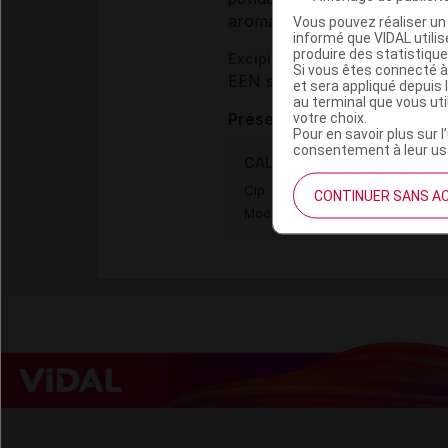
aromatisant :
Vous pouvez réaliser un 
menthe arôme
informé que VIDAL util
produire des statistiqu
Excipients à effet notoire :
Si vous êtes connecté à
EEN sans dose seuil :
aspart
et sera appliqué depuis 
au terminal que vous ut
votre choix.
Présentation
Pour en savoir plus sur l
consentement à leur usa
CALPEROS 500 mg Cpr à suc
Cip :
3400933605490
CONTINUER SANS A
Modalités de conservation : Avan