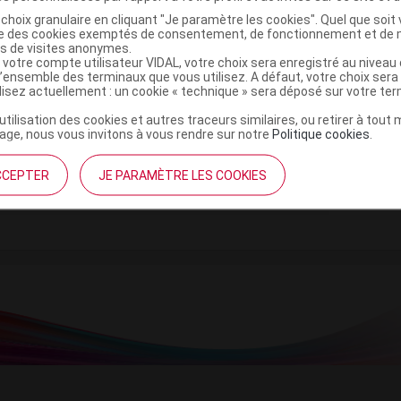
choix granulaire en cliquant "Je paramètre les cookies". Quel que soit 
ise des cookies exemptés de consentement, de fonctionnement et de 
es de visites anonymes.
 votre compte utilisateur VIDAL, votre choix sera enregistré au nivea
am
l’ensemble des terminaux que vous utilisez. A défaut, votre choix ser
ilisez actuellement : un cookie « technique » sera déposé sur votre te
’utilisation des cookies et autres traceurs similaires, ou retirer à tou
ge, nous vous invitons à vous rendre sur notre
Politique cookies
.
er séc Plq/60
Commercialisé
CCEPTER
JE PARAMÈTRE LES COOKIES
t ouverture : < 25° durant 36 mois