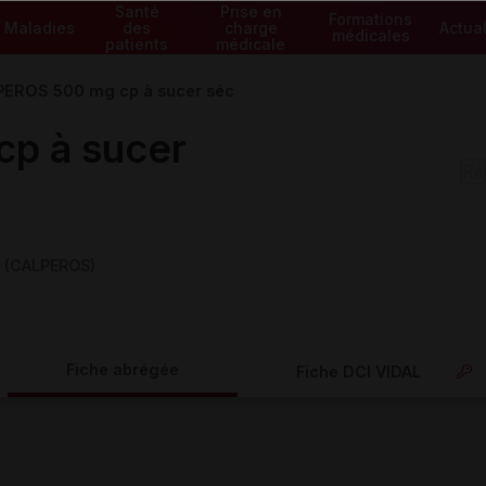
Santé
Prise en
Formations
Maladies
des
charge
Actual
médicales
patients
médicale
EROS 500 mg cp à sucer séc
p à sucer
r (CALPEROS)
Fiche abrégée
Fiche DCI VIDAL