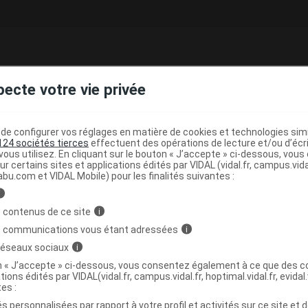
comprimé à croquer et à sucer
pecte votre vie privée
e base de connaissances pharmacologiques et thérapeutiques,
té, en complément des documents réglementaires publiés.
e configurer vos réglages en matière de cookies et technologies simil
124 sociétés tierces
effectuent des opérations de lecture et/ou d’écr
peutique VIDAL
ous utilisez. En cliquant sur le bouton « J’accepte » ci-dessous, vou
>
(
)
ur certains sites et applications édités par VIDAL (vidal.fr, campus.vidal.
on
Eléments minéraux
Calcium
abu.com et VIDAL Mobile) pour les finalités suivantes :
i
>
>
>
ISME
SUPPLEMENTS MINERAUX
CALCIUM
 contenus de ce site
i
)
E
s communications vous étant adressées
i
 réseaux sociaux
i
on « J’accepte » ci-dessous, vous consentez également à ce que des co
tions édités par VIDAL(vidal.fr, campus.vidal.fr, hoptimal.vidal.fr, evidal.
tes :
s personnalisées par rapport à votre profil et activités sur ce site et d
,
,
,
e Na
talc
magnésium stéarate
xylitol