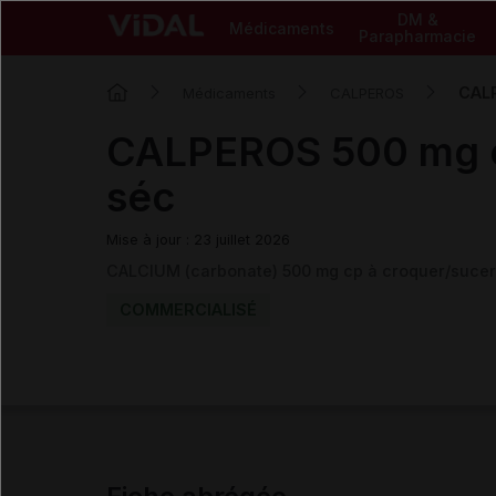
DM &
Médicaments
Parapharmacie
CALP
Médicaments
CALPEROS
CALPEROS 500 mg c
séc
Mise à jour : 23 juillet 2026
CALCIUM (carbonate) 500 mg cp à croquer/suce
COMMERCIALISÉ