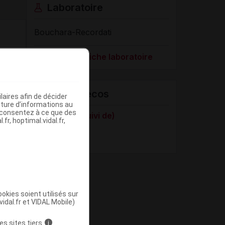
Laboratoire
Bouchara-Recordati
Voir la fiche laboratoire
VIDAL Recos
aires afin de décider
iture d’informations au
s consentez à ce que des
Grossesse (suivi de)
fr, hoptimal.vidal.fr,
Ostéoporose
okies soient utilisés sur
vidal.fr et VIDAL Mobile)
es sites tiers
i