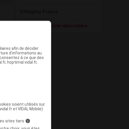
Alfasigma France
Voir la fiche laboratoire
aires afin de décider
iture d’informations au
s consentez à ce que des
fr, hoptimal.vidal.fr,
okies soient utilisés sur
vidal.fr et VIDAL Mobile)
es sites tiers
i
votre choix, vous êtes