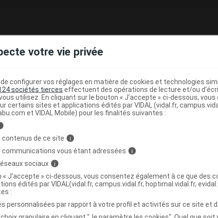
 comprimé à sucer
pecte votre vie privée
e base de connaissances pharmacologiques et thérapeutiques,
té, en complément des documents réglementaires publiés.
e configurer vos réglages en matière de cookies et technologies simil
124 sociétés tierces
effectuent des opérations de lecture et/ou d’écr
peutique VIDAL
ous utilisez. En cliquant sur le bouton « J’accepte » ci-dessous, vou
>
(
)
ur certains sites et applications édités par VIDAL (vidal.fr, campus.vidal.
on
Eléments minéraux
Calcium
abu.com et VIDAL Mobile) pour les finalités suivantes :
i
>
>
>
ISME
SUPPLEMENTS MINERAUX
CALCIUM
 contenus de ce site
i
)
E
s communications vous étant adressées
i
 réseaux sociaux
i
on « J’accepte » ci-dessous, vous consentez également à ce que des co
tions édités par VIDAL(vidal.fr, campus.vidal.fr, hoptimal.vidal.fr, evidal.
tes :
s personnalisées par rapport à votre profil et activités sur ce site et d
,
,
,
hol
menthe arôme
talc
magnésium stéarate
choix granulaire en cliquant "Je paramètre les cookies". Quel que soit 