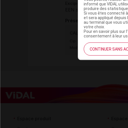
Excipients à effet notoire :
informé que VIDAL util
produire des statistiqu
EEN sans dose seuil :
lactos
Si vous êtes connecté à
et sera appliqué depuis 
Présentation
au terminal que vous ut
votre choix.
Pour en savoir plus sur l
CALCIPRAT 750 mg Cpr à su
consentement à leur usa
Cip :
3400933620578
Modalités de conservation : Avan
CONTINUER SANS A
Espace produit
Espace 