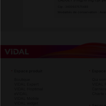
CADUET 5 mg/10 mg Cpr pel
Cip :
3400937575485
Modalités de conservation : Avan
Espace produit
Espace 
Boutique
Qui so
VIDAL Expert
VIDAL 
VIDAL Hoptimal
Carrièr
eVIDAL
Charte 
VIDAL Mobile
VIDAL widget
Service