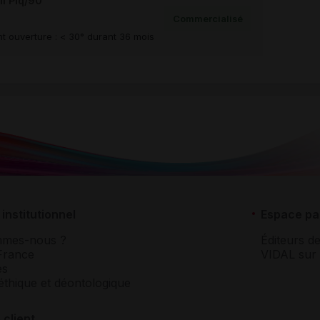
l Plq/90
Commercialisé
t ouverture : < 30° durant 36 mois
institutionnel
Espace pa
mmes-nous ?
Éditeurs de
France
VIDAL sur 
es
éthique et déontologique
 client