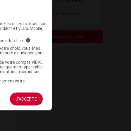
Amlodipine - Allaitement
Amlodipine - Grossesse
okies soient utilisés sur
vidal.fr et VIDAL Mobile)
Voir les actualités liées
es sites tiers
i
votre choix, vous êtes
mesure d'audience pour
u de votre compte VIDAL
a uniquement applicable
rminal pour mémoriser
t moment votre
J'ACCEPTE