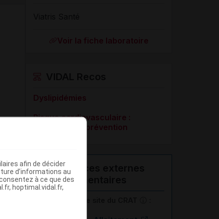
Viatris Santé
Voir la fiche laboratoire
VIDAL Recos
Dyslipidémies
Risque cardiovasculaire :
évaluation et prévention
aires afin de décider
Ressources externes
iture d’informations au
complémentaires
s consentez à ce que des
fr, hoptimal.vidal.fr,
En savoir plus le site du CRAT
: