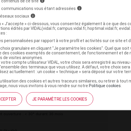
 contenus de ce site
i
)
E
s communications vous étant adressées
i
 réseaux sociaux
i
on « J’accepte » ci-dessous, vous consentez également à ce que des co
tions édités par VIDAL(vidal.fr, campus.vidal.fr, hoptimal.vidal.fr, evidal.
rate
tes :
s personnalisées par rapport à votre profil et activités sur ce site et d
,
,
choix granulaire en cliquant "Je paramètre les cookies". Quel que soit 
ose sel de Na
cellulose microcristalline
amidon de
ise des cookies exemptés de consentement, de fonctionnement et de 
,
,
,
 80
hyprolose
silice colloïdale anhydre
magnésium
es de visites anonymes.
 votre compte utilisateur VIDAL, votre choix sera enregistré au nivea
l’ensemble des terminaux que vous utilisez. A défaut, votre choix ser
,
,
lcool polyvinylique
macrogol 3000
talc
ilisez actuellement : un cookie « technique » sera déposé sur votre te
e dioxyde
’utilisation des cookies et autres traceurs similaires, ou retirer à tou
ge, nous vous invitons à vous rendre sur notre
Politique cookies
.
CCEPTER
JE PARAMÈTRE LES COOKIES
l Plq/30
Commercialisé
t ouverture : < 30° durant 36 mois