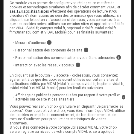
EEN sans dose seuil :
,
,
,
isomalt
sorbitol
glucose
Ce module vous permet de configurer vos réglages en matière de
cookies et technologies similaires afin de décider comment VIDAL et
,
aspartam
saccharose
ses 124 sociétés tierces
effectuent des opérations de lecture et/ou
d’écriture d’informations au sein des terminaux que vous utilisez. En
cliquant sur le bouton « J’accepte » ci-dessous, vous consentez à ce
Présentation
que des cookies soient utilisés sur certains sites et applications édités
par VIDAL (vidal.fr, campus.vidal.fr, hoptimal.vidal.fr, evidal.vidal.fr,
fr.m3manabu.com et VIDAL Mobile) pour les finalités suivantes :
CACIT VITAMINE D3 500 mg/440 UI Cpr à
croquer/sucer T/60
Mesure d’audience
i
Cip :
3400936440920
Personnalisation des contenus de ce site
i
Modalités de conservation : Avant ouverture : durant 24 mois
Personnalisation des communications vous étant adressées
i
(Bien reboucher après utilisation)
Interaction avec les réseaux sociaux
i
Commercialisé
En cliquant sur le bouton « J’accepte » ci-dessous, vous consentez
également à ce que des cookies soient utilisés sur certains sites et
applications édités par VIDAL(vidal.fr, campus.vidal.fr, hoptimal.vidal.fr,
evidal.vidal.fr et VIDAL Mobile) pour les finalités suivantes :
Affichage de publicités personnalisées par rapport à votre profil et
i
activités sur ce site et des sites tiers
Laboratoire
Vous pouvez réaliser un choix granulaire en cliquant "Je paramètre les
cookies". Quel que soit votre choix, vous êtes informé que VIDAL utilise
Theramex France
des cookies exemptés de consentement, de fonctionnement et de
mesure d'audience pour produire des statistiques de visites
anonymes.
Si vous êtes connecté à votre compte utilisateur VIDAL, votre choix
Voir la fiche laboratoire
sera enregistré au niveau de votre compte VIDAL et sera appliqué