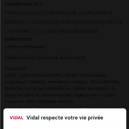
Classification ATC
>
VOIES DIGESTIVES ET METABOLISME
SUPPLEMENTS
>
(
MINERAUX
CALCIUM
CALCIUM EN ASSOCIATION AVEC DE
)
LA VITAMINE D ET/OU D'AUTRES SUBSTANCES
Substances
calcium carbonate
colécalciférol concentré pulvérulent
Excipients
,
,
,
xylitol
acide citrique anhydre
citrate monosodique
,
,
magnésium stéarate
carmellose sodique
silice colloïdale
,
,
,
hydratée
potassium acésulfame
sodium ascorbate
dl-
,
,
alpha-tocophérol
amidon modifié
triglycérides à chaîne
,
moyenne
silice colloïdale anhydre
aromatisant :
,
,
,
abricot arôme
mannitol
D-gluconolactone
,
,
,
maltodextrine
acacia
abricot arôme naturel
kiwi arôme
Vidal respecte votre vie privée
Excipients à effet notoire :