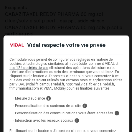
Excipients
CABAZITAXEL REDDY PHARMA 60 mg sol
diluer/solv p sol p perf :
,
eau ppi
acide citrique
CABAZITAXEL REDDY PHARMA 60 mg solv p sol p
perf :
eau ppi
CABAZITAXEL REDDY PHARMA 60 mg sol diluer p
Vidal respecte votre vie privée
sol p perf :
acide citrique
Excipients à effet notoire :
Ce module vous permet de configurer vos réglages en matière de
cookies et technologies similaires afin de décider comment VIDAL et
CABAZITAXEL REDDY PHARMA 60 mg sol
ses 124 sociétés tierces
effectuent des opérations de lecture et/ou
diluer/solv p sol p perf :
d’écriture d’informations au sein des terminaux que vous utilisez. En
cliquant sur le bouton « J’accepte » ci-dessous, vous consentez à ce
EEN sans dose seuil :
,
,
polysorbate 80
éthanol à 96 %
que des cookies soient utilisés sur certains sites et applications édités
par VIDAL (vidal.fr, campus.vidal.fr, hoptimal.vidal.fr, evidal.vidal.fr,
caoutchouc
fr.m3manabu.com et VIDAL Mobile) pour les finalités suivantes :
CABAZITAXEL REDDY PHARMA 60 mg solv p sol p
perf :
Mesure d’audience
i
EEN sans dose seuil :
,
éthanol à 96 %
caoutchouc
Personnalisation des contenus de ce site
i
CABAZITAXEL REDDY PHARMA 60 mg sol diluer p
Personnalisation des communications vous étant adressées
i
sol p perf :
Interaction avec les réseaux sociaux
i
EEN sans dose seuil :
,
polysorbate 80
caoutchouc
En cliquant sur le bouton « J’accepte » ci-dessous, vous consentez