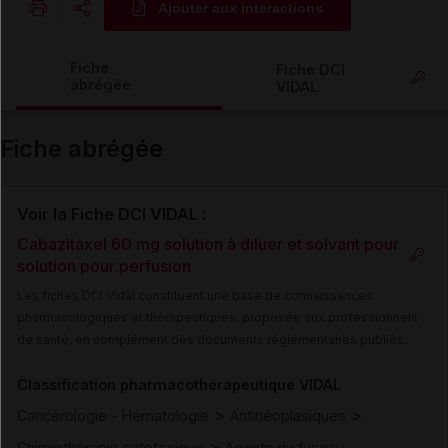
Ajouter aux interactions
Copier l'url
Fiche
Fiche DCI
abrégée
VIDAL
Email
Fiche abrégée
Voir la Fiche DCI VIDAL :
Cabazitaxel 60 mg solution à diluer et solvant pour
solution pour perfusion
Les fiches DCI Vidal constituent une base de connaissances
pharmacologiques et thérapeutiques, proposée aux professionnels
de santé, en complément des documents réglementaires publiés.
Classification pharmacothérapeutique VIDAL
>
>
Cancérologie - Hématologie
Antinéoplasiques
>
Chimiothérapie cytotoxique
Agents du fuseau