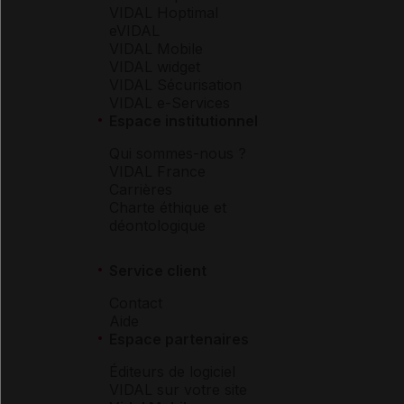
VIDAL Hoptimal
eVIDAL
VIDAL Mobile
VIDAL widget
VIDAL Sécurisation
VIDAL e-Services
Espace institutionnel
Qui sommes-nous ?
VIDAL France
Carrières
Charte éthique et
déontologique
Service client
Contact
Aide
Espace partenaires
Éditeurs de logiciel
VIDAL sur votre site