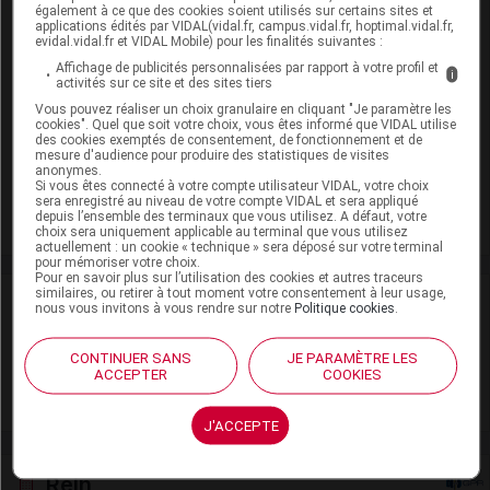
Présentation
également à ce que des cookies soient utilisés sur certains sites et
applications édités par VIDAL(vidal.fr, campus.vidal.fr, hoptimal.vidal.fr,
evidal.vidal.fr et VIDAL Mobile) pour les finalités suivantes :
CABAZITAXEL REDDY PHARMA 60 mg S à diluer &
Affichage de publicités personnalisées par rapport à votre profil et
i
solv p sol p perf Fl/1,5ml+Solv/4,5ml
activités sur ce site et des sites tiers
Vous pouvez réaliser un choix granulaire en cliquant "Je paramètre les
Cip :
3400955074199
cookies". Quel que soit votre choix, vous êtes informé que VIDAL utilise
Modalités de conservation : Avant ouverture : durant 36 mois
des cookies exemptés de consentement, de fonctionnement et de
mesure d'audience pour produire des statistiques de visites
(Ne pas conserver au réfrigérateur)
anonymes.
Si vous êtes connecté à votre compte utilisateur VIDAL, votre choix
Supprimé
sera enregistré au niveau de votre compte VIDAL et sera appliqué
depuis l’ensemble des terminaux que vous utilisez. A défaut, votre
choix sera uniquement applicable au terminal que vous utilisez
actuellement : un cookie « technique » sera déposé sur votre terminal
pour mémoriser votre choix.
Pour en savoir plus sur l’utilisation des cookies et autres traceurs
similaires, ou retirer à tout moment votre consentement à leur usage,
Laboratoire
nous vous invitons à vous rendre sur notre
Politique cookies
.
Reddy Pharma SAS
CONTINUER SANS
JE PARAMÈTRE LES
ACCEPTER
COOKIES
Voir la fiche laboratoire
J'ACCEPTE
Rein