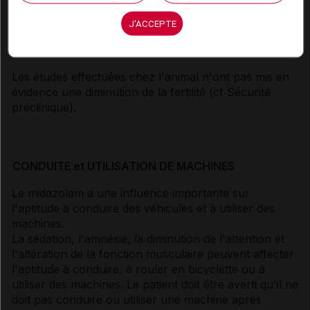
l'allaitement ne doit pas nécessairement être
interrompu après une dose unique de midazolam.
J'ACCEPTE
Fertilité :
Les études effectuées chez l'animal n'ont pas mis en
évidence une diminution de la fertilité (
cf Sécurité
préclinique
).
CONDUITE et UTILISATION DE MACHINES
Le midazolam a une influence importante sur
l'aptitude à conduire des véhicules et à utiliser des
machines.
La sédation, l'amnésie, la diminution de l'attention et
l'altération de la fonction musculaire peuvent affecter
l'aptitude à conduire, à rouler en bicyclette ou à
utiliser des machines. Le patient doit être averti qu'il ne
doit pas conduire ou utiliser une machine après