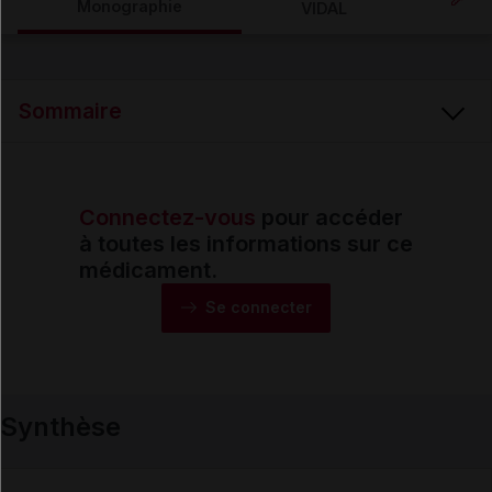
Monographie
VIDAL
Email
Sommaire
Connectez-vous
pour accéder
Synthèse
à toutes les informations sur ce
médicament.
Monographie
Se connecter
Formes et présentations
Synthèse
Composition