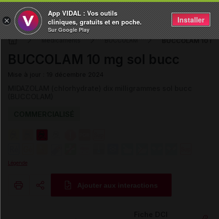
App VIDAL : Vos outils
Installer
×
cliniques, gratuits et en poche.
Sur Google Play
BUCCOLAM 10 mg 
Médicaments
BUCCOLAM
BUCCOLAM 10 mg sol bucc
Mise à jour : 19 décembre 2024
MIDAZOLAM (chlorhydrate) dix milligrammes sol bucc
(BUCCOLAM)
COMMERCIALISÉ
Légende
Ajouter aux interactions
Copier l'url
Fiche DCI