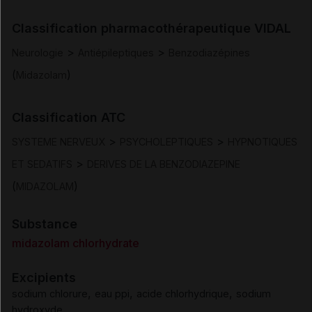
Indications
Classification pharmacothérapeutique VIDAL
Posologie et mode d'administration
>
>
Neurologie
Antiépileptiques
Benzodiazépines
(
)
Midazolam
Contre-indications
Classification ATC
Mises en garde et précautions d'emploi
>
>
SYSTEME NERVEUX
PSYCHOLEPTIQUES
HYPNOTIQUES
Interactions
>
ET SEDATIFS
DERIVES DE LA BENZODIAZEPINE
(
)
MIDAZOLAM
Fertilité/grossesse/allaitement
Substance
Conduite et utilisation de machines
midazolam chlorhydrate
Excipients
Effets indésirables
,
,
,
sodium chlorure
eau ppi
acide chlorhydrique
sodium
hydroxyde