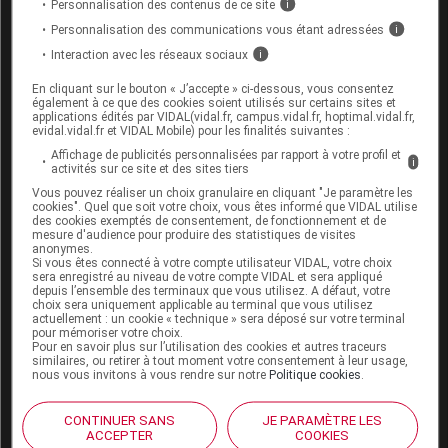
Personnalisation des contenus de ce site
i
L'administration de doses élevées de midazolam
Personnalisation des communications vous étant adressées
i
pendant le dernier trimestre de la grossesse ou
Interaction avec les réseaux sociaux
i
pendant le travail peut entraîner des effets
indésirables maternels ou fœtaux (risque d'aspiration
En cliquant sur le bouton « J’accepte » ci-dessous, vous consentez
des liquides et du contenu de l'estomac pendant le
également à ce que des cookies soient utilisés sur certains sites et
applications édités par VIDAL(vidal.fr, campus.vidal.fr, hoptimal.vidal.fr,
travail chez la mère, irrégularités de la fréquence
evidal.vidal.fr et VIDAL Mobile) pour les finalités suivantes :
cardiaque chez le fœtus, hypotonie, difficultés de
Affichage de publicités personnalisées par rapport à votre profil et
i
succion, hypothermie et dépression respiratoire chez
activités sur ce site et des sites tiers
le nouveau-né).
Vous pouvez réaliser un choix granulaire en cliquant "Je paramètre les
cookies". Quel que soit votre choix, vous êtes informé que VIDAL utilise
des cookies exemptés de consentement, de fonctionnement et de
Le midazolam peut être administré pendant la
mesure d'audience pour produire des statistiques de visites
anonymes.
grossesse en cas de nécessité absolue. Le risque pour
Si vous êtes connecté à votre compte utilisateur VIDAL, votre choix
le nouveau-né doit être pris en compte en cas
sera enregistré au niveau de votre compte VIDAL et sera appliqué
depuis l’ensemble des terminaux que vous utilisez. A défaut, votre
d'administration de midazolam pendant le troisième
choix sera uniquement applicable au terminal que vous utilisez
trimestre de la grossesse.
actuellement : un cookie « technique » sera déposé sur votre terminal
pour mémoriser votre choix.
Pour en savoir plus sur l’utilisation des cookies et autres traceurs
similaires, ou retirer à tout moment votre consentement à leur usage,
nous vous invitons à vous rendre sur notre
Politique cookies
.
Allaitement :
Le midazolam est excrété en faibles quantités (0,6 %)
CONTINUER SANS
JE PARAMÈTRE LES
ACCEPTER
COOKIES
dans le lait maternel humain. Par conséquent