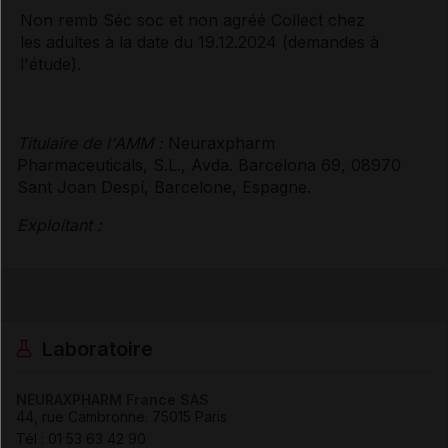
Non remb Séc soc et non agréé Collect chez
les adultes à la date du 19.12.2024 (demandes à
l'étude).
Titulaire de l'AMM :
Neuraxpharm
Pharmaceuticals, S.L., Avda. Barcelona 69, 08970
Sant Joan Despí, Barcelone, Espagne.
Exploitant :
Laboratoire
NEURAXPHARM France SAS
44, rue Cambronne
.
75015
Paris
Tél
:
01 53 63 42 90