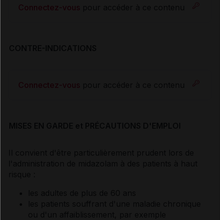
Connectez-vous
pour accéder à ce contenu
CONTRE-INDICATIONS
Connectez-vous
pour accéder à ce contenu
MISES EN GARDE et PRÉCAUTIONS D'EMPLOI
Il convient d'être particulièrement prudent lors de
l'administration de midazolam à des patients à haut
risque :
les adultes de plus de 60 ans
les patients souffrant d'une maladie chronique
ou d'un affaiblissement, par exemple