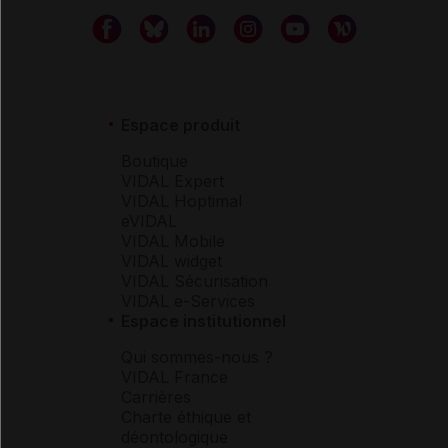
Espace produit
Boutique
VIDAL Expert
VIDAL Hoptimal
eVIDAL
VIDAL Mobile
VIDAL widget
VIDAL Sécurisation
VIDAL e-Services
Espace institutionnel
Qui sommes-nous ?
VIDAL France
Carrières
Charte éthique et
déontologique