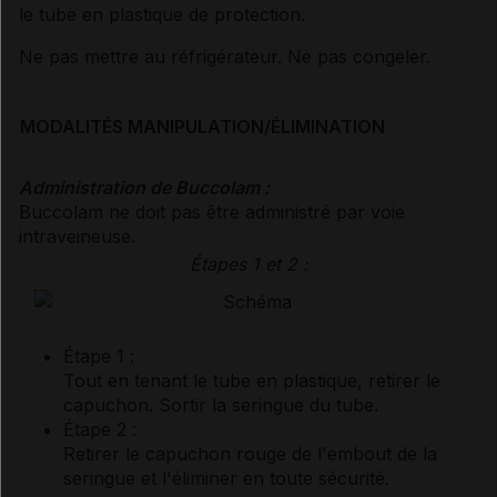
le tube en plastique de protection.
Ne pas mettre au réfrigérateur. Ne pas congeler.
MODALITÉS MANIPULATION/ÉLIMINATION
Administration de Buccolam :
Buccolam ne doit pas être administré par voie
intraveineuse.
Étapes 1 et 2 :
Étape 1 :
Tout en tenant le tube en plastique, retirer le
capuchon. Sortir la seringue du tube.
Étape 2 :
Retirer le capuchon rouge de l'embout de la
seringue et l'éliminer en toute sécurité.