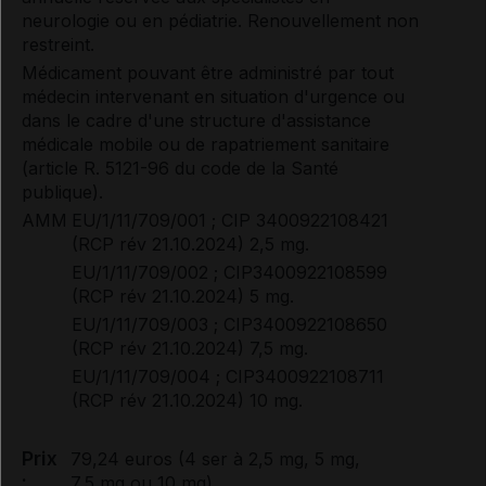
Documents de référence
neurologie ou en pédiatrie. Renouvellement non
restreint.
Médicament pouvant être administré par tout
Synthèse d'avis HAS (2)
médecin intervenant en situation d'urgence ou
dans le cadre d'une structure d'assistance
médicale mobile ou de rapatriement sanitaire
(article R. 5121-96 du code de la Santé
Avis de la transparence (SMR/ASMR) (5)
publique).
AMM
EU/1/11/709/001 ; CIP 3400922108421
(RCP rév 21.10.2024) 2,5 mg.
EU/1/11/709/002 ; CIP3400922108599
(RCP rév 21.10.2024) 5 mg.
EU/1/11/709/003 ; CIP3400922108650
(RCP rév 21.10.2024) 7,5 mg.
EU/1/11/709/004 ; CIP3400922108711
(RCP rév 21.10.2024) 10 mg.
Prix
79,24 euros (4 ser à 2,5 mg, 5 mg,
:
7,5 mg ou 10 mg).