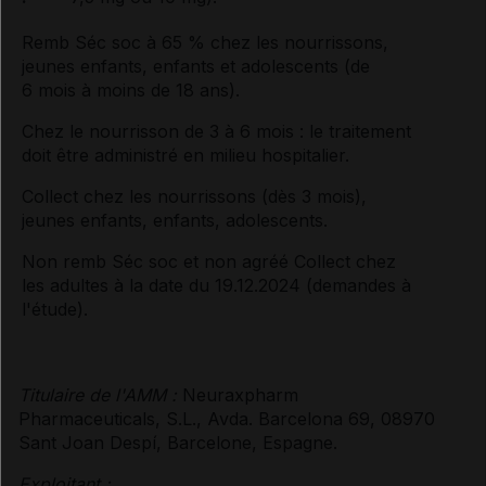
Remb Séc soc à 65 % chez les nourrissons,
jeunes enfants, enfants et adolescents (de
6 mois à moins de 18 ans).
Chez le nourrisson de 3 à 6 mois : le traitement
doit être administré en milieu hospitalier.
Collect chez les nourrissons (dès 3 mois),
jeunes enfants, enfants, adolescents.
Non remb Séc soc et non agréé Collect chez
les adultes à la date du 19.12.2024 (demandes à
l'étude).
Titulaire de l'AMM :
Neuraxpharm
Pharmaceuticals, S.L., Avda. Barcelona 69, 08970
Sant Joan Despí, Barcelone, Espagne.
Exploitant :