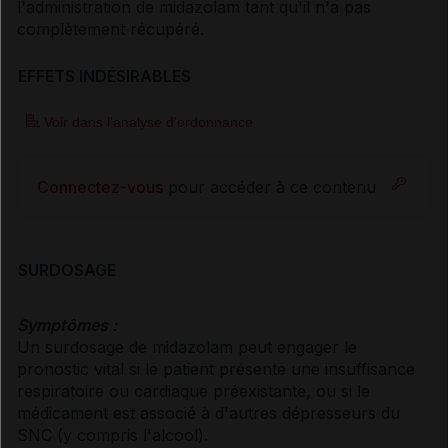
l'administration de midazolam tant qu'il n'a pas
complètement récupéré.
EFFETS INDÉSIRABLES
Voir dans l'analyse d'ordonnance
Connectez-vous
pour accéder à ce contenu
SURDOSAGE
Symptômes :
Un surdosage de midazolam peut engager le
pronostic vital si le patient présente une insuffisance
respiratoire ou cardiaque préexistante, ou si le
médicament est associé à d'autres dépresseurs du
SNC (y compris l'alcool).