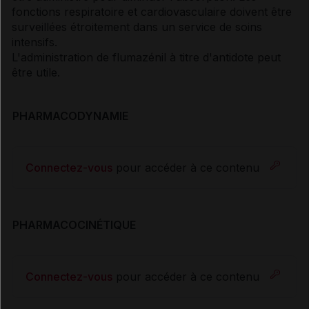
fonctions respiratoire et cardiovasculaire doivent être
surveillées étroitement dans un service de soins
intensifs.
L'administration de flumazénil à titre d'antidote peut
être utile.
PHARMACODYNAMIE
Connectez-vous
pour accéder à ce contenu
PHARMACOCINÉTIQUE
Connectez-vous
pour accéder à ce contenu