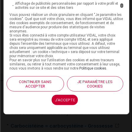
Adaptation de posologie
Affichage de publicités personnalisées par rapport à votre profil et
i
activités sur ce site et des sites tiers
Toxicité rénale
Vous pouvez réaliser un choix granulaire en cliquant "Je paramètre les
cookies". Quel que soit votre choix, vous êtes informé que VIDAL utilise
des cookies exemptés de consentement, de fonctionnement et de
mesure d'audience pour produire des statistiques de visites
anonymes.
Si vous êtes connecté à votre compte utilisateur VIDAL, votre choix
VIDAL Recos
sera enregistré au niveau de votre compte VIDAL et sera appliqué
depuis l’ensemble des terminaux que vous utilisez. A défaut, votre
choix sera uniquement applicable au terminal que vous utilisez
Bronchite aiguë de l'adulte
actuellement : un cookie « technique » sera déposé sur votre terminal
pour mémoriser votre choix.
Pour en savoir plus sur l’utilisation des cookies et autres traceurs
Toux de l'adulte
similaires, ou retirer à tout moment votre consentement à leur usage,
nous vous invitons à vous rendre sur notre
Politique cookies
.
CONTINUER SANS
JE PARAMÈTRE LES
ACCEPTER
COOKIES
Ressources externes complémentaires
J'ACCEPTE
En savoir plus le site du CRAT
:
Carbocistéine = carbocystéine - Allaitement
Carbocistéine = carbocystéine - Grossesse