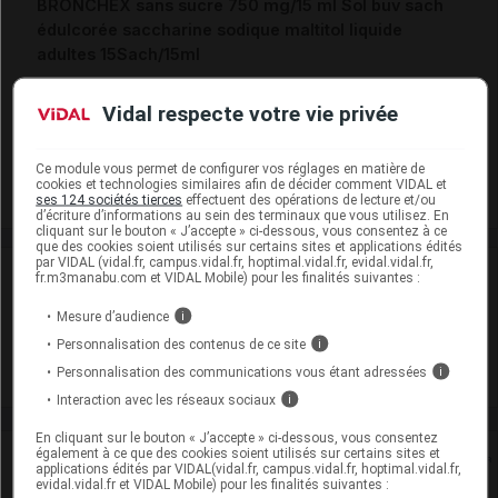
BRONCHEX sans sucre 750 mg/15 ml Sol buv sach
édulcorée saccharine sodique maltitol liquide
adultes 15Sach/15ml
Cip :
3400930117415
Vidal respecte votre vie privée
Modalités de conservation : Avant ouverture : < 25° durant
36 mois
Commercialisé
Ce module vous permet de configurer vos réglages en matière de
cookies et technologies similaires afin de décider comment VIDAL et
ses 124 sociétés tierces
effectuent des opérations de lecture et/ou
d’écriture d’informations au sein des terminaux que vous utilisez. En
cliquant sur le bouton « J’accepte » ci-dessous, vous consentez à ce
que des cookies soient utilisés sur certains sites et applications édités
par VIDAL (vidal.fr, campus.vidal.fr, hoptimal.vidal.fr, evidal.vidal.fr,
Laboratoire
fr.m3manabu.com et VIDAL Mobile) pour les finalités suivantes :
Mesure d’audience
i
H2 Pharma
Personnalisation des contenus de ce site
i
Personnalisation des communications vous étant adressées
i
Voir la fiche laboratoire
Interaction avec les réseaux sociaux
i
En cliquant sur le bouton « J’accepte » ci-dessous, vous consentez
également à ce que des cookies soient utilisés sur certains sites et
Rein
applications édités par VIDAL(vidal.fr, campus.vidal.fr, hoptimal.vidal.fr,
evidal.vidal.fr et VIDAL Mobile) pour les finalités suivantes :