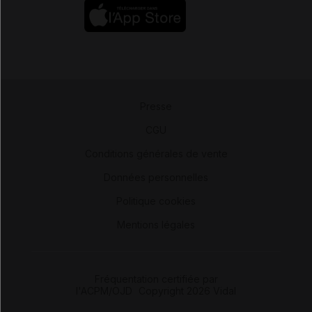
Presse
-
CGU
-
Conditions générales de vente
-
Données personnelles
-
Politique cookies
-
Mentions légales
Fréquentation certifiée par
l'ACPM/OJD
|
Copyright 2026 Vidal