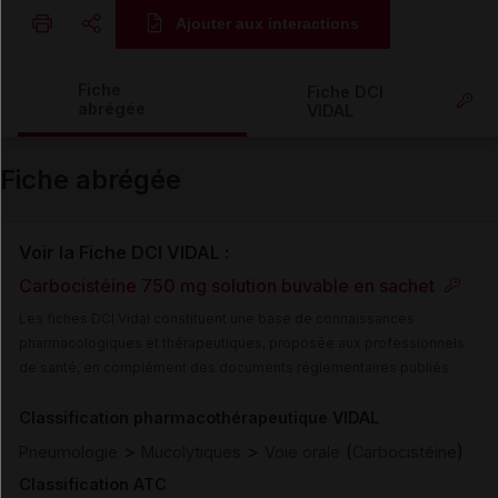
Ajouter aux interactions
Copier l'url
Fiche
Fiche DCI
abrégée
VIDAL
Email
Fiche abrégée
Voir la Fiche DCI VIDAL :
Carbocistéine 750 mg solution buvable en sachet
Les fiches DCI Vidal constituent une base de connaissances
pharmacologiques et thérapeutiques, proposée aux professionnels
de santé, en complément des documents réglementaires publiés.
Classification pharmacothérapeutique VIDAL
>
>
(
)
Pneumologie
Mucolytiques
Voie orale
Carbocistéine
Classification ATC