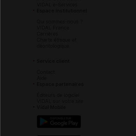
VIDAL e-Services
Espace institutionnel
Qui sommes-nous ?
VIDAL France
Carrières
Charte éthique et
déontologique
Service client
Contact
Aide
Espace partenaires
Éditeurs de logiciel
VIDAL sur votre site
Vidal Mobile