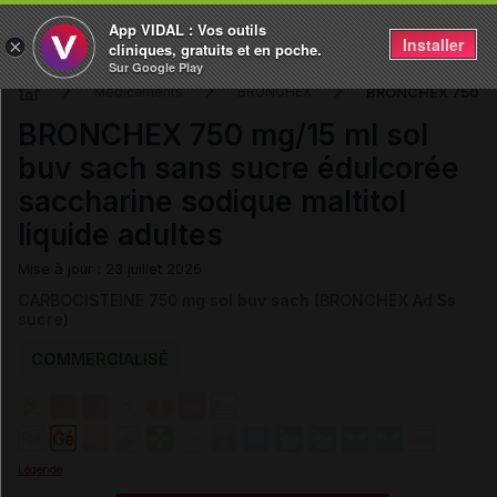
App VIDAL : Vos outils
Installer
×
cliniques, gratuits et en poche.
Sur Google Play
BRONCHEX 750 mg/1
Médicaments
BRONCHEX
BRONCHEX 750 mg/15 ml sol
buv sach sans sucre édulcorée
saccharine sodique maltitol
liquide adultes
Mise à jour : 23 juillet 2026
CARBOCISTEINE 750 mg sol buv sach (BRONCHEX Ad Ss
sucre)
COMMERCIALISÉ
Légende