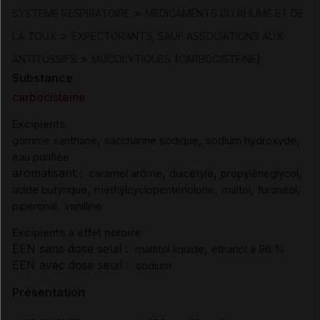
>
SYSTEME RESPIRATOIRE
MEDICAMENTS DU RHUME ET DE
>
LA TOUX
EXPECTORANTS, SAUF ASSOCIATIONS AUX
>
(
)
ANTITUSSIFS
MUCOLYTIQUES
CARBOCISTEINE
Substance
carbocistéine
Excipients
,
,
,
gomme xanthane
saccharine sodique
sodium hydroxyde
eau purifiée
aromatisant :
,
,
,
caramel arôme
diacétyle
propylèneglycol
,
,
,
,
acide butyrique
méthylcyclopenténolone
maltol
furanéol
,
pipéronal
vanilline
Excipients à effet notoire :
EEN sans dose seuil :
,
maltitol liquide
éthanol à 96 %
EEN avec dose seuil :
sodium
Présentation