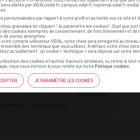
tions édités par VIDAL(vidal.fr, campus.vidal.fr, hoptimal.vidal.fr, evidal.
tes :
,
ilice colloïdale anhydre
magnésium stéarate
s personnalisées par rapport à votre profil et activités sur ce site et d
,
,
,
éthacrylique
talc
bicarbonate de sodium
sodium
choix granulaire en cliquant "Je paramètre les cookies". Quel que soit 
,
ise des cookies exemptés de consentement, de fonctionnement et de 
hypromellose
es de visites anonymes.
 dioxyde
 votre compte utilisateur VIDAL, votre choix sera enregistré au nivea
l’ensemble des terminaux que vous utilisez. A défaut, votre choix ser
ilisez actuellement : un cookie « technique » sera déposé sur votre te
e monohydrate
’utilisation des cookies et autres traceurs similaires, ou retirer à tou
ge, nous vous invitons à vous rendre sur notre
Politique cookies
.
CCEPTER
JE PARAMÈTRE LES COOKIES
IL 5 mg Cpr gastro-rés
Commercialisé
t ouverture : < 25° durant 36 mois