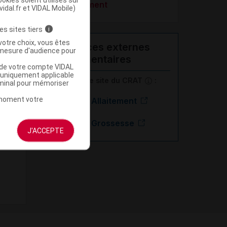
accompagnement
vidal.fr et VIDAL Mobile)
es sites tiers
i
votre choix, vous êtes
Ressources externes
mesure d'audience pour
complémentaires
u de votre compte VIDAL
a uniquement applicable
En savoir plus le site du CRAT
:
rminal pour mémoriser
t moment votre
Bisacodyl - Allaitement
Bisacodyl - Grossesse
J'ACCEPTE