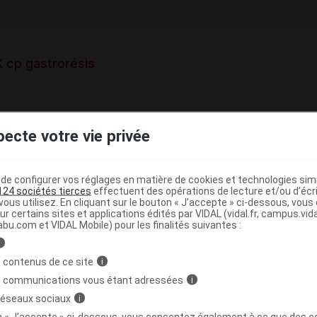
cp gastrorésis
trorésistant
pecte votre vie privée
e base de connaissances pharmacologiques et thérapeutiques,
té, en complément des documents réglementaires publiés.
e configurer vos réglages en matière de cookies et technologies simil
peutique VIDAL
124 sociétés tierces
effectuent des opérations de lecture et/ou d’écr
ous utilisez. En cliquant sur le bouton « J’accepte » ci-dessous, vou
>
>
(
)
Constipation
Laxatifs stimulants
Bisacodyl
ur certains sites et applications édités par VIDAL (vidal.fr, campus.vidal.
abu.com et VIDAL Mobile) pour les finalités suivantes :
i
>
>
ISME
MEDICAMENTS DE LA CONSTIPATION
 contenus de ce site
i
>
(
)
TION
LAXATIFS STIMULANTS
BISACODYL
s communications vous étant adressées
i
 réseaux sociaux
i
on « J’accepte » ci-dessous, vous consentez également à ce que des co