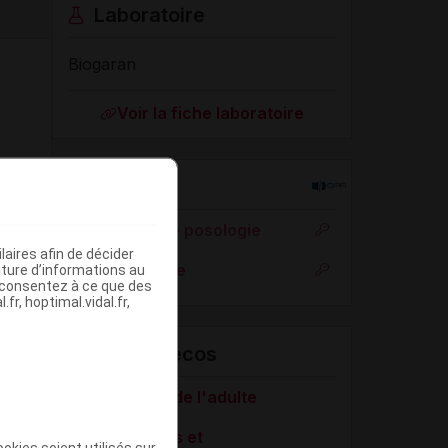
Laboratoire
Biogaran
Voir la fiche laboratoire
Rein
Adaptation de posologie
aires afin de décider
Toxicité rénale
iture d’informations au
s consentez à ce que des
fr, hoptimal.vidal.fr,
VIDAL Recos
Constipation de l'adulte
Soins palliatifs et
okies soient utilisés sur