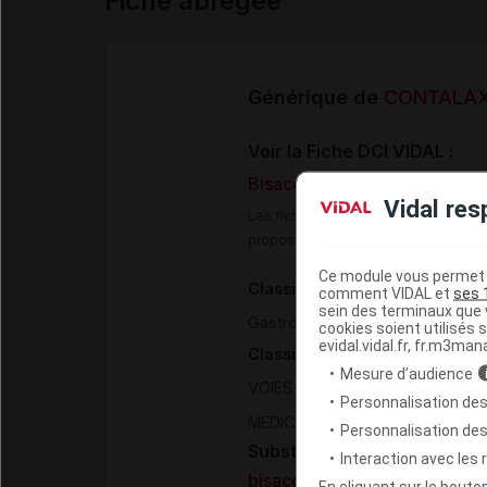
Fiche abrégée
Générique de
CONTALAX 
Voir la Fiche DCI VIDAL :
Bisacodyl 5 mg comprimé gas
Vidal res
Les fiches DCI Vidal constituent un
proposée aux professionnels de san
Ce module vous permet d
Classification pharmacothéra
comment VIDAL et
ses 
sein des terminaux que v
Gastro - Entéro - Hépatologie
cookies soient utilisés s
evidal.vidal.fr, fr.m3man
Classification ATC
Mesure d’audience
VOIES DIGESTIVES ET METABOL
Personnalisation des
MEDICAMENTS DE LA CONSTIPA
Personnalisation de
Substance
Interaction avec les
bisacodyl
En cliquant sur le bout