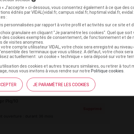
on « J’accepte » ci-dessous, vous consentez également à ce que des co
tions édités par VIDAL(vidal.fr, campus.vidal.fr, hoptimal.vidal.fr, evidal.
tes :
s personnalisées par rapport à votre profil et activités sur ce site et d
choix granulaire en cliquant "Je paramètre les cookies". Quel que soit 
,
,
m carboxyméthylamidon
silice colloïdale anhydre
ise des cookies exemptés de consentement, de fonctionnement et de 
es de visites anonymes.
 votre compte utilisateur VIDAL, votre choix sera enregistré au nivea
l’ensemble des terminaux que vous utilisez. A défaut, votre choix ser
ilisez actuellement : un cookie « technique » sera déposé sur votre te
’utilisation des cookies et autres traceurs similaires, ou retirer à tou
r Plq/30
ge, nous vous invitons à vous rendre sur notre
Politique cookies
.
Commercialisé
t ouverture : durant 36 mois
CCEPTER
JE PARAMÈTRE LES COOKIES
r Plq/10
Supprimé
t ouverture : durant 36 mois