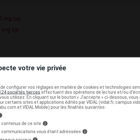
0 mg cp
0 mg cp
e base de connaissances pharmacologiques et thérapeutiques,
pecte votre vie privée
té, en complément des documents réglementaires publiés.
peutique VIDAL
e configurer vos réglages en matière de cookies et technologies simil
124 sociétés tierces
effectuent des opérations de lecture et/ou d’écr
>
 H1
Antihistaminiques non anticholinergiques
ous utilisez. En cliquant sur le bouton « J’accepte » ci-dessous, vou
ur certains sites et applications édités par VIDAL (vidal.fr, campus.vidal.
abu.com et VIDAL Mobile) pour les finalités suivantes :
i
>
HISTAMINIQUES A USAGE SYSTEMIQUE
 contenus de ce site
i
s communications vous étant adressées
i
>
SYSTEMIQUE
AUTRES ANTIHISTAMINIQUES A USAGE
 réseaux sociaux
i