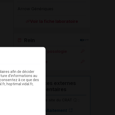
Arrow Génériques
Voir la fiche laboratoire
Rein
Adaptation de posologie
Toxicité rénale
aires afin de décider
iture d’informations au
s consentez à ce que des
Ressources externes
fr, hoptimal.vidal.fr,
complémentaires
En savoir plus le site du CRAT
:
Bilastine - Allaitement