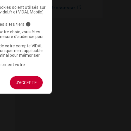
Bilastine - Grossesse
okies soient utilisés sur
vidal.fr et VIDAL Mobile)
es sites tiers
i
votre choix, vous êtes
mesure d'audience pour
u de votre compte VIDAL
a uniquement applicable
rminal pour mémoriser
t moment votre
J'ACCEPTE