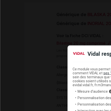
Générique de
BILASKA 2
Générique de
INORIAL 2
Voir la Fiche DCI VIDAL :
Bilastine 20 mg comprimé
Les fiches DCI Vidal constituent un
Vidal res
proposée aux professionnels de san
Classification pharmacothéra
Ce module vous permet d
comment VIDAL et
ses 
>
Allergologie
Antihistaminiques
sein des terminaux que v
cookies soient utilisés s
(
)
Bilastine
evidal.vidal.fr, fr.m3man
Classification ATC
Mesure d’audience
>
SYSTEME RESPIRATOIRE
ANTI
Personnalisation des
Personnalisation de
ANTIHISTAMINIQUES A USAGE 
Interaction avec les