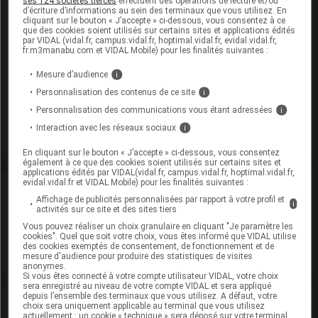
ses 124 sociétés tierces
effectuent des opérations de lecture et/ou
EEN sans dose seuil :
lactose monohydrate
d’écriture d’informations au sein des terminaux que vous utilisez. En
cliquant sur le bouton « J’accepte » ci-dessous, vous consentez à ce
Présentation
que des cookies soient utilisés sur certains sites et applications édités
par VIDAL (vidal.fr, campus.vidal.fr, hoptimal.vidal.fr, evidal.vidal.fr,
fr.m3manabu.com et VIDAL Mobile) pour les finalités suivantes :
BICALUTAMIDE EG 50 mg Cpr pell Plq/30
Mesure d’audience
i
Cip :
3400937611657
Personnalisation des contenus de ce site
i
Modalités de conservation : Avant ouverture : durant 5 ans
Personnalisation des communications vous étant adressées
i
Commercialisé
Interaction avec les réseaux sociaux
i
En cliquant sur le bouton « J’accepte » ci-dessous, vous consentez
également à ce que des cookies soient utilisés sur certains sites et
applications édités par VIDAL(vidal.fr, campus.vidal.fr, hoptimal.vidal.fr,
evidal.vidal.fr et VIDAL Mobile) pour les finalités suivantes :
Laboratoire
Affichage de publicités personnalisées par rapport à votre profil et
i
activités sur ce site et des sites tiers
EG Labo
Vous pouvez réaliser un choix granulaire en cliquant "Je paramètre les
cookies". Quel que soit votre choix, vous êtes informé que VIDAL utilise
des cookies exemptés de consentement, de fonctionnement et de
Voir la fiche laboratoire
mesure d'audience pour produire des statistiques de visites
anonymes.
Si vous êtes connecté à votre compte utilisateur VIDAL, votre choix
sera enregistré au niveau de votre compte VIDAL et sera appliqué
depuis l’ensemble des terminaux que vous utilisez. A défaut, votre
Rein
choix sera uniquement applicable au terminal que vous utilisez
actuellement : un cookie « technique » sera déposé sur votre terminal