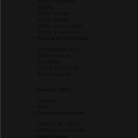
VIDAL Hoptimal
eVIDAL
VIDAL Mobile
VIDAL widget
VIDAL Sécurisation
VIDAL e-Services
Espace institutionnel
Qui sommes-nous ?
VIDAL France
Carrières
Charte éthique et
déontologique
Service client
Contact
Aide
Espace partenaires
Éditeurs de logiciel
VIDAL sur votre site
Vidal Mobile