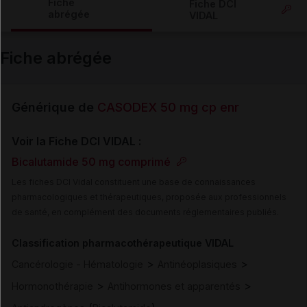
Fiche
Fiche DCI
abrégée
VIDAL
Email
Fiche abrégée
Générique de
CASODEX 50 mg cp enr
Voir la Fiche DCI VIDAL :
Bicalutamide 50 mg comprimé
Les fiches DCI Vidal constituent une base de connaissances
pharmacologiques et thérapeutiques, proposée aux professionnels
de santé, en complément des documents réglementaires publiés.
Classification pharmacothérapeutique VIDAL
>
>
Cancérologie - Hématologie
Antinéoplasiques
>
>
Hormonothérapie
Antihormones et apparentés