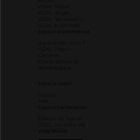
eVIDAL
VIDAL Mobile
VIDAL widget
VIDAL Sécurisation
VIDAL e-Services
Espace institutionnel
Qui sommes-nous ?
VIDAL France
Carrières
Charte éthique et
déontologique
Service client
Contact
Aide
Espace partenaires
Éditeurs de logiciel
VIDAL sur votre site
Vidal Mobile