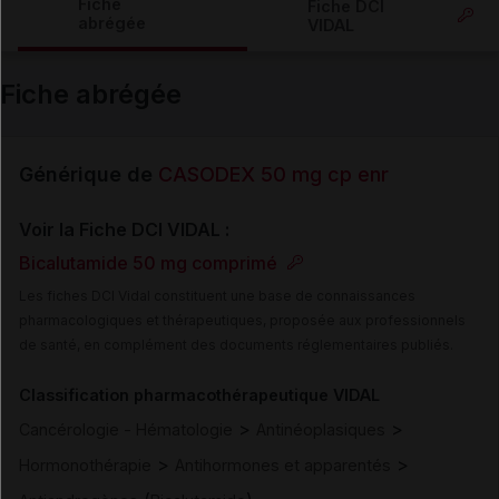
Fiche
Fiche DCI
abrégée
VIDAL
Email
Fiche abrégée
Générique de
CASODEX 50 mg cp enr
Voir la Fiche DCI VIDAL :
Bicalutamide 50 mg comprimé
Les fiches DCI Vidal constituent une base de connaissances
pharmacologiques et thérapeutiques, proposée aux professionnels
de santé, en complément des documents réglementaires publiés.
Classification pharmacothérapeutique VIDAL
>
>
Cancérologie - Hématologie
Antinéoplasiques
>
>
Hormonothérapie
Antihormones et apparentés