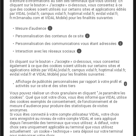
d’écriture d’informations au sein des terminaux que vous utilisez. En
cliquant sur le bouton « J’accepte » ci-dessous, vous consentez à ce
Présentation
que des cookies soient utilisés sur certains sites et applications édités
par VIDAL (vidal.fr, campus.vidal.fr, hoptimal.vidal.fr, evidal.vidal.fr,
fr.m3manabu.com et VIDAL Mobile) pour les finalités suivantes :
BICALUTAMIDE ACCORD 50 mg Cpr pell Plq/30
Cip :
Mesure d’audience
i
3400949467020
Modalités de conservation : Avant ouverture : durant 36 mois
Personnalisation des contenus de ce site
i
Personnalisation des communications vous étant adressées
Commercialisé
i
Interaction avec les réseaux sociaux
i
En cliquant sur le bouton « J’accepte » ci-dessous, vous consentez
également à ce que des cookies soient utilisés sur certains sites et
applications édités par VIDAL(vidal.fr, campus.vidal.fr, hoptimal.vidal.fr,
Laboratoire
evidal.vidal.fr et VIDAL Mobile) pour les finalités suivantes :
Affichage de publicités personnalisées par rapport à votre profil et
i
activités sur ce site et des sites tiers
Accord Healthcare France SAS
Vous pouvez réaliser un choix granulaire en cliquant "Je paramètre les
cookies". Quel que soit votre choix, vous êtes informé que VIDAL utilise
Voir la fiche laboratoire
des cookies exemptés de consentement, de fonctionnement et de
mesure d'audience pour produire des statistiques de visites
anonymes.
Si vous êtes connecté à votre compte utilisateur VIDAL, votre choix
sera enregistré au niveau de votre compte VIDAL et sera appliqué
depuis l’ensemble des terminaux que vous utilisez. A défaut, votre
Rein
choix sera uniquement applicable au terminal que vous utilisez
actuellement : un cookie « technique » sera déposé sur votre terminal
pour mémoriser votre choix.