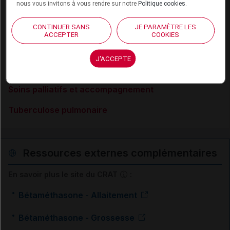
nous vous invitons à vous rendre sur notre
Politique cookies
.
Rectocolite hémorragique
Rhinite allergique
CONTINUER SANS
JE PARAMÈTRE LES
ACCEPTER
COOKIES
Sclérose en plaques
J'ACCEPTE
Sinusite aiguë de l'adulte
Soins palliatifs et accompagnement
Tuberculose pulmonaire
Ressources externes complémentaires
En savoir plus le site du CRAT
:
Bétaméthasone - Allaitement
Bétaméthasone - Grossesse