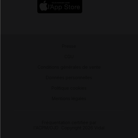
Presse
-
CGU
-
Conditions générales de vente
-
Données personnelles
-
Politique cookies
-
Mentions légales
Fréquentation certifiée par
l'ACPM/OJD
|
Copyright 2026 Vidal