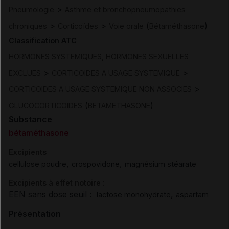
>
Pneumologie
Asthme et bronchopneumopathies
>
>
(
)
chroniques
Corticoïdes
Voie orale
Bétaméthasone
Classification ATC
HORMONES SYSTEMIQUES, HORMONES SEXUELLES
>
>
EXCLUES
CORTICOIDES A USAGE SYSTEMIQUE
>
CORTICOIDES A USAGE SYSTEMIQUE NON ASSOCIES
(
)
GLUCOCORTICOIDES
BETAMETHASONE
Substance
bétaméthasone
Excipients
,
,
cellulose poudre
crospovidone
magnésium stéarate
Excipients à effet notoire :
EEN sans dose seuil :
,
lactose monohydrate
aspartam
Présentation