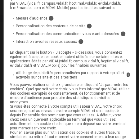
par VIDAL (vidal.fr, campus.vidal.fr, hoptimal.vidal.fr, evidal.vidal.fr,
Toxicité rénale
fr.m3manabu.com et VIDAL Mobile) pour les finalités suivantes :
Mesure d’audience
i
Personnalisation des contenus de ce site
i
VIDAL Recos
Personnalisation des communications vous étant adressées
i
Interaction avec les réseaux sociaux
i
Asthme aigu grave
En cliquant sur le bouton « J’accepte » ci-dessous, vous consentez
Asthme de l'adulte
également à ce que des cookies soient utilisés sur certains sites et
applications édités par VIDAL(vidal.fr, campus.vidal.fr, hoptimal.vidal.fr,
evidal.vidal.fr et VIDAL Mobile) pour les finalités suivantes :
BPCO
Affichage de publicités personnalisées par rapport à votre profil et
i
activités sur ce site et des sites tiers
Cancers : complications des chimiothérapies
Vous pouvez réaliser un choix granulaire en cliquant "Je paramètre les
cookies". Quel que soit votre choix, vous êtes informé que VIDAL utilise
Crohn (maladie de)
des cookies exemptés de consentement, de fonctionnement et de
mesure d'audience pour produire des statistiques de visites
anonymes.
Hypercalcémie
Si vous êtes connecté à votre compte utilisateur VIDAL, votre choix
sera enregistré au niveau de votre compte VIDAL et sera appliqué
depuis l’ensemble des terminaux que vous utilisez. A défaut, votre
Polyarthrite rhumatoïde
choix sera uniquement applicable au terminal que vous utilisez
actuellement : un cookie « technique » sera déposé sur votre terminal
pour mémoriser votre choix.
Purpura thrombopénique immunologique de l'enfant
Pour en savoir plus sur l’utilisation des cookies et autres traceurs
similaires, ou retirer à tout moment votre consentement à leur usage,