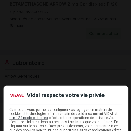
BETAMETHASONE ARROW 2 mg Cpr disp séc Fl/20
Cip :
3400938877885
Modalités de conservation : Avant ouverture : < 25° durant
18 mois
Commercialisé
Laboratoire
Arrow Génériques
Voir la fiche laboratoire
Vidal respecte votre vie privée
Ce module vous permet de configurer vos réglages en matière de
Rein
cookies et technologies similaires afin de décider comment VIDAL et
ses 124 sociétés tierces
effectuent des opérations de lecture et/ou
d’écriture d’informations au sein des terminaux que vous utilisez. En
Adaptation de posologie
cliquant sur le bouton « J’accepte » ci-dessous, vous consentez à ce
que des cookies soient utilisés sur certains sites et applications édités