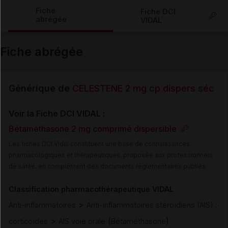
Copier l'url
Fiche
Fiche DCI
abrégée
VIDAL
Email
Fiche abrégée
Générique de
CELESTENE 2 mg cp dispers séc
Voir la Fiche DCI VIDAL :
Bétaméthasone 2 mg comprimé dispersible
Les fiches DCI Vidal constituent une base de connaissances
pharmacologiques et thérapeutiques, proposée aux professionnels
de santé, en complément des documents réglementaires publiés.
Classification pharmacothérapeutique VIDAL
>
Anti-inflammatoires
Anti-inflammatoires stéroïdiens (AIS) :
>
(
)
corticoïdes
AIS voie orale
Bétaméthasone