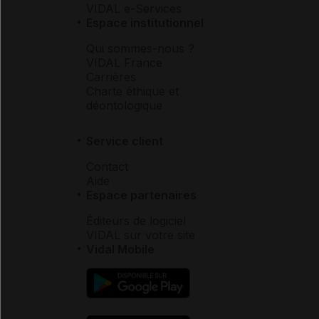
VIDAL e-Services
Espace institutionnel
Qui sommes-nous ?
VIDAL France
Carrières
Charte éthique et
déontologique
Service client
Contact
Aide
Espace partenaires
Éditeurs de logiciel
VIDAL sur votre site
Vidal Mobile