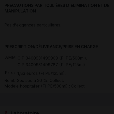
PRÉCAUTIONS PARTICULIÈRES D'ÉLIMINATION ET DE
MANIPULATION
Pas d'exigences particulières.
PRESCRIPTION/DÉLIVRANCE/PRISE EN CHARGE
AMM
CIP 3400931499909 (Fl PE/500ml).
CIP 3400931499787 (Fl PE/125ml).
Prix :
1,83 euros (Fl PE/125ml).
Remb Séc soc à 30 %. Collect.
Modèle hospitalier (Fl PE/500ml) : Collect.
Laboratoire