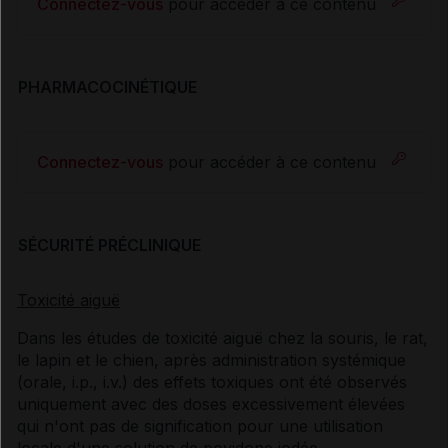
Connectez-vous
pour accéder à ce contenu
PHARMACOCINÉTIQUE
Connectez-vous
pour accéder à ce contenu
SÉCURITÉ PRÉCLINIQUE
Toxicité aiguë
Dans les études de toxicité aiguë chez la souris, le rat,
le lapin et le chien, après administration systémique
(orale, i.p., i.v.) des effets toxiques ont été observés
uniquement avec des doses excessivement élevées
qui n'ont pas de signification pour une utilisation