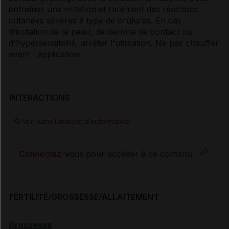
entraîner une irritation et rarement des réactions
cutanées sévères à type de brûlures. En cas
d'irritation de la peau, de dermite de contact ou
d'hypersensibilité, arrêter l'utilisation. Ne pas chauffer
avant l'application.
INTERACTIONS
Voir dans l'analyse d'ordonnance
Connectez-vous
pour accéder à ce contenu
FERTILITÉ/GROSSESSE/ALLAITEMENT
Grossesse