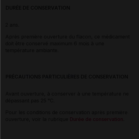
DURÉE DE CONSERVATION
2 ans.
Après première ouverture du flacon, ce médicament
doit être conservé maximum 6 mois à une
température ambiante.
PRÉCAUTIONS PARTICULIÈRES DE CONSERVATION
Avant ouverture, à conserver à une température ne
dépassant pas 25 °C.
Pour les conditions de conservation après première
ouverture, voir la rubrique
Durée de conservation
.