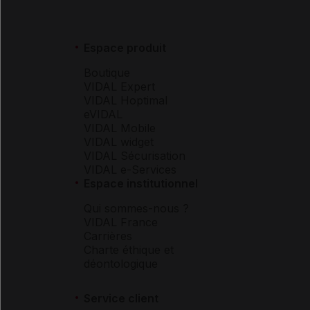
Espace produit
Boutique
VIDAL Expert
VIDAL Hoptimal
eVIDAL
VIDAL Mobile
VIDAL widget
VIDAL Sécurisation
VIDAL e-Services
Espace institutionnel
Qui sommes-nous ?
VIDAL France
Carrières
Charte éthique et
déontologique
Service client