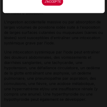
J'ACCEPTE
Un surdosage n'est pas attendu dans les conditions
normales d'utilisation.
L'ingestion accidentelle massive ou par absorption de
larges volumes de povidone iodée suite à l'exposition
de larges surfaces cutanées ou muqueuses (saines ou
lésées) sont susceptibles d'entraîner une intoxication
systémique grave par l'iode.
Une intoxication systémique par l'iode peut entraîner
des douleurs abdominales, des vomissements et
diarrhées sanglantes, une tachycardie, une
hypotension, une défaillance circulatoire, un œdème
de la glotte entraînant une asphyxie, un œdème
pulmonaire, une pneumopathie par aspiration, des
convulsions, une fièvre, une acidose métabolique,
une hypernatrémie et/ou une insuffisance rénale (y
compris une anurie). Une hyperthyroïdie ou une
hypothyroïdie peut également se développer.