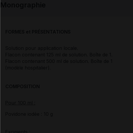
Monographie
FORMES et PRÉSENTATIONS
Solution pour application locale.
Flacon contenant 125 ml de solution. Boîte de 1.
Flacon contenant 500 ml de solution. Boîte de 1
(modèle hospitalier).
COMPOSITION
Pour 100 ml :
Povidone iodée : 10 g
Excipients :