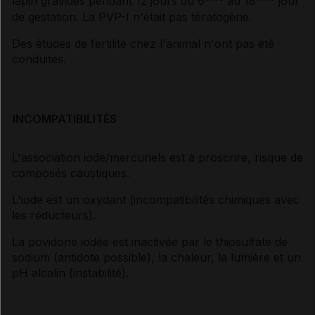
lapin gravides pendant 12 jours du 6
au 18
jour
de gestation. La PVP-I n'était pas tératogène.
Des études de fertilité chez l'animal n'ont pas été
conduites.
INCOMPATIBILITÉS
L'association iode/mercuriels est à proscrire, risque de
composés caustiques.
L'iode est un oxydant (incompatibilités chimiques avec
les réducteurs).
La povidone iodée est inactivée par le thiosulfate de
sodium (antidote possible), la chaleur, la lumière et un
pH alcalin (instabilité).