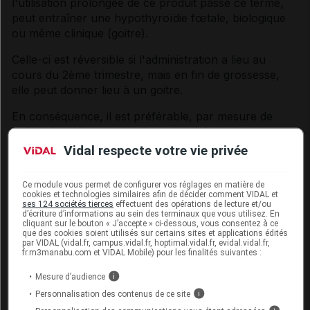
l'utilisation prolongée de ce produit passé ce terme,
peut entraîner une hypothyroïdie fœtale, biologique
ou même clinique (goitre).
Celle-ci est réversible si l'administration a lieu au
cours du 2ème trimestre, mais en fin de grossesse,
elle peut donner lieu à un goitre.
En conséquence, il est préférable, par mesure de
précaution, de ne pas utiliser ce médicament pendant
le 1er trimestre de la grossesse.
Vidal respecte votre vie privée
En cas d'utilisation
prolongée
, son utilisation est
Ce module vous permet de configurer vos réglages en matière de
contre-indiquée à partir du 2ème trimestre.
cookies et technologies similaires afin de décider comment VIDAL et
ses 124 sociétés tierces
effectuent des opérations de lecture et/ou
Son utilisation à titre
ponctuel
ne doit être envisagée
d’écriture d’informations au sein des terminaux que vous utilisez. En
cliquant sur le bouton « J’accepte » ci-dessous, vous consentez à ce
que si nécessaire.
que des cookies soient utilisés sur certains sites et applications édités
par VIDAL (vidal.fr, campus.vidal.fr, hoptimal.vidal.fr, evidal.vidal.fr,
fr.m3manabu.com et VIDAL Mobile) pour les finalités suivantes :
Allaitement
Mesure d’audience
i
L'iode passe dans le lait à des concentrations
Personnalisation des contenus de ce site
i
supérieures au plasma maternel. En raison du risque