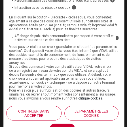
d'hypothyroïdie chez le nourrisson, l'allaitement est
Personnalisation des communications vous étant adressées
i
contre-indiqué en cas de traitement
prolongé
par ce
Interaction avec les réseaux sociaux
i
médicament.
En cliquant sur le bouton « J’accepte » ci-dessous, vous consentez
également à ce que des cookies soient utilisés sur certains sites et
Fertilité
applications édités par VIDAL(vidal.fr, campus.vidal.fr, hoptimal.vidal.fr,
evidal.vidal.fr et VIDAL Mobile) pour les finalités suivantes :
Les données actuelles sur la fertilité de la povidone
Affichage de publicités personnalisées par rapport à votre profil et
i
activités sur ce site et des sites tiers
iodée sont limitées.
Vous pouvez réaliser un choix granulaire en cliquant "Je paramètre les
cookies". Quel que soit votre choix, vous êtes informé que VIDAL utilise
des cookies exemptés de consentement, de fonctionnement et de
mesure d'audience pour produire des statistiques de visites
anonymes.
EFFETS INDÉSIRABLES
Si vous êtes connecté à votre compte utilisateur VIDAL, votre choix
sera enregistré au niveau de votre compte VIDAL et sera appliqué
depuis l’ensemble des terminaux que vous utilisez. A défaut, votre
Voir dans l'analyse d'ordonnance
choix sera uniquement applicable au terminal que vous utilisez
actuellement : un cookie « technique » sera déposé sur votre terminal
pour mémoriser votre choix.
Pour en savoir plus sur l’utilisation des cookies et autres traceurs
similaires, ou retirer à tout moment votre consentement à leur usage,
Connectez-vous
pour accéder à ce contenu
nous vous invitons à vous rendre sur notre
Politique cookies
.
CONTINUER SANS
JE PARAMÈTRE LES
ACCEPTER
COOKIES
SURDOSAGE