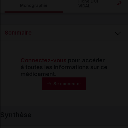
Fiche DCI
Monographie
VIDAL
Email
Sommaire
Connectez-vous
pour accéder
Synthèse
à toutes les informations sur ce
médicament.
Monographie
Se connecter
Formes et présentations
Synthèse
Composition