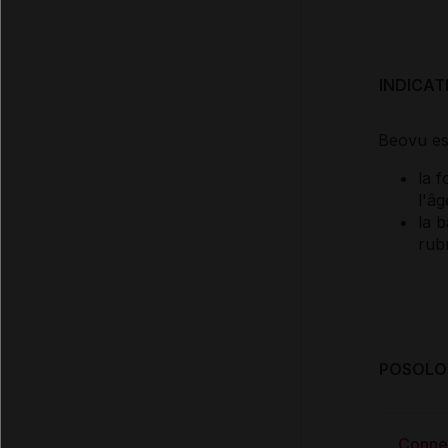
INDICAT
Beovu est
la 
l'â
la 
rub
POSOLOG
Conne