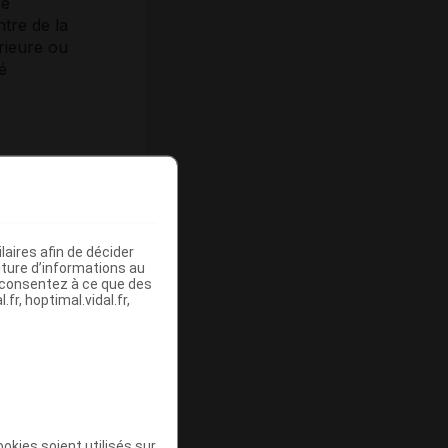
re
tre de la
érieure ou
é
e site
 Park,
aires afin de décider
iture d’informations au
s consentez à ce que des
fr, hoptimal.vidal.fr,
okies soient utilisés sur