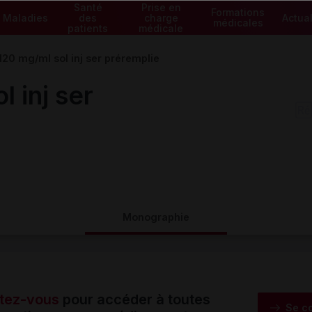
Santé
Prise en
Formations
Maladies
des
charge
Actual
médicales
patients
médicale
20 mg/ml sol inj ser préremplie
 inj ser
Monographie
tez-vous
pour accéder à toutes
Se c