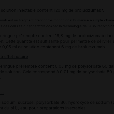
solution injectable contient 120 mg de brolucizumab*.
umab est un fragment d'anticorps monoclonal humanisé à simple chaine
s des cellules d'
Escherichia coli
par la technologie de l'ADN recombina
eringue préremplie contient 19,8 mg de brolucizumab dans
on. Cette quantité est suffisante pour permettre de délivrer
e 0,05 ml de solution contenant 6 mg de brolucizumab.
 à effet notoire
eringue préremplie contient 0,03 mg de polysorbate 80 da
 de solution. Cela correspond à 0,01 mg de polysorbate 80
.
s :
de sodium, sucrose, polysorbate 80, hydroxyde de sodium (
t du pH), eau pour préparations injectables.