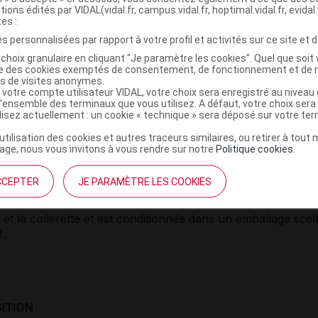
tions édités par VIDAL(vidal.fr, campus.vidal.fr, hoptimal.vidal.fr, evidal.
tes :
s personnalisées par rapport à votre profil et activités sur ce site et d
choix granulaire en cliquant "Je paramètre les cookies". Quel que soit 
ise des cookies exemptés de consentement, de fonctionnement et de 
es de visites anonymes.
 votre compte utilisateur VIDAL, votre choix sera enregistré au nivea
et PRÉSENTATIONS
l’ensemble des terminaux que vous utilisez. A défaut, votre choix ser
ilisez actuellement : un cookie « technique » sera déposé sur votre te
’utilisation des cookies et autres traceurs similaires, ou retirer à tou
injectable (aqueuse, limpide à légèrement opalescente, inco
ge, nous vous invitons à vous rendre sur notre
Politique cookies
.
nt jaune-brun).
préremplie (0,165 ml de solution stérile) munie d'un bouc
CCEPTER
JE PARAMÈTRE LES COOKIES
 d'un capuchon blanc, rigide, scellé, inviolable, avec une e
 un adaptateur Luer Lock. La seringue préremplie comprend 
 et la collerette et est conditionnée dans un emballage scell
1.
ITION