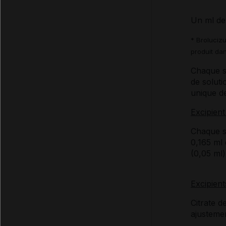
Un ml de 
* Broluciz
produit dan
Chaque s
de soluti
unique d
Excipient
Chaque s
0,165 ml
(0,05 ml)
Excipient
Citrate 
ajustemen