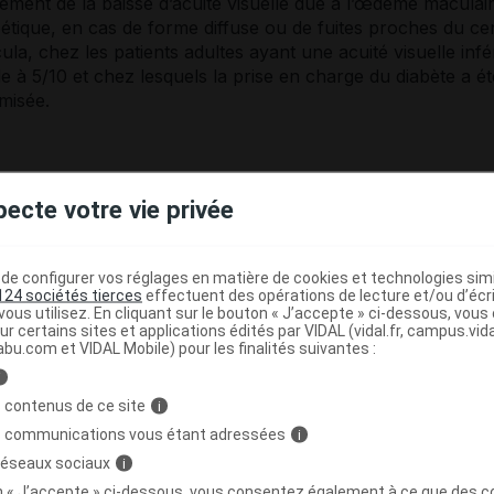
itement de la baisse d’acuité visuelle due à l’œdème maculai
bétique, en cas de forme diffuse ou de fuites proches du cen
la, chez les patients adultes ayant une acuité visuelle inf
e à 5/10 et chez lesquels la prise en charge du diabète a ét
misée.
mations détaillées sur ce médicament sont disponibles sur l
pecte votre vie privée
 de l'Agence européenne des médicaments :
www.ema.europa.eu
.
 de l'AMM :
Novartis Europharm Limited, Vista Building, Elm
e configurer vos réglages en matière de cookies et technologies simil
124 sociétés tierces
effectuent des opérations de lecture et/ou d’écr
oad, Dublin 4, Irlande.
ous utilisez. En cliquant sur le bouton « J’accepte » ci-dessous, vou
ur certains sites et applications édités par VIDAL (vidal.fr, campus.vidal.
abu.com et VIDAL Mobile) pour les finalités suivantes :
RCP du 19/05/2025
i
 contenus de ce site
i
s communications vous étant adressées
i
 réseaux sociaux
i
e
on « J’accepte » ci-dessous, vous consentez également à ce que des co