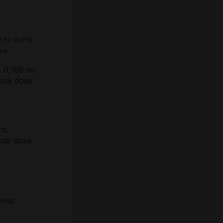
 Fv (scFv)
nt.
 0,165 ml
 une dose
ns
 par dose
pour