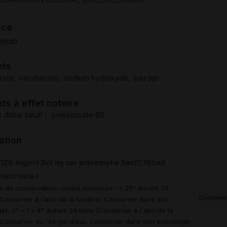
nce
umab
nts
,
,
,
rate
saccharose
sodium hydroxyde
eau ppi
ts à effet notoire :
 dose seuil :
polysorbate 80
ation
20 mg/ml Sol inj ser préremplie Ser/0,165ml
00930198384
s de conservation : Avant ouverture : < 25° durant 24
Commerc
Conserver à l'abri de la lumière, Conserver dans son
e), 2° < t < 8° durant 24 mois (Conserver à l'abri de la
 Conserver au réfrigérateur, Conserver dans son emballage,