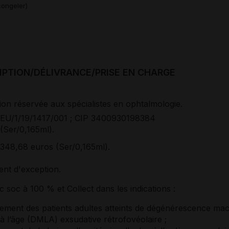
ongeler)
IPTION/DÉLIVRANCE/PRISE EN CHARGE
ion réservée aux spécialistes en ophtalmologie.
EU/1/19/1417/001 ; CIP 3400930198384
(Ser/0,165ml).
348,68 euros (Ser/0,165ml).
nt d'exception.
soc à 100 % et Collect dans les indications :
itement des patients adultes atteints de dégénérescence mac
 à l’âge (DMLA) exsudative rétrofovéolaire ;