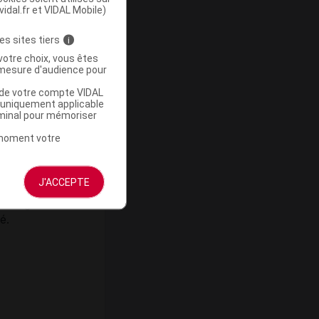
vidal.fr et VIDAL Mobile)
es sites tiers
i
votre choix, vous êtes
mesure d'audience pour
u de votre compte VIDAL
a uniquement applicable
rminal pour mémoriser
t moment votre
lore à
hon-
J'ACCEPTE
xtrémité
la tige
é.