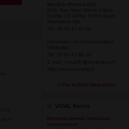
Novartis Pharma SAS
8/10, Rue Henri-Sainte-Claire-
Deville. CS 40150. 92563 Rueil-
Malmaison cdx
Tél
:
01
55 47 60 00
Information et Communication
Médicales :
Tél
:
01 55 47 66 00
E-mail : icm.phfr@novartis.com
http://www.novartis.fr
nes
Voir la fiche laboratoire
VIDAL Recos
ENTS
Biomédicaments (anticorps
 ANTI-
monoclonaux