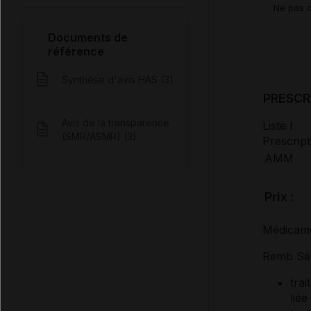
Ne pas c
Documents de
référence
Synthèse d'avis HAS (3)
PRESCR
Avis de la transparence
Liste I
(SMR/ASMR) (3)
Prescript
AMM
Prix :
Médicame
Remb Séc 
tra
liée