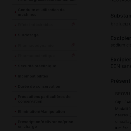
Conduite et utilisation de
machines
Substa
broluciz
Effets indésirables
Surdosage
Excipie
sodium cit
Pharmacodynamie
Pharmacocinétique
Excipien
EEN sans
Sécurité préclinique
Incompatibilités
Présent
Durée de conservation
BEOVU 1
Précautions particulières de
conservation
Cip :
34
Modalité
Elimination/Manipulation
heures (
emballag
Prescription/délivrance/prise
en charge
lumière,