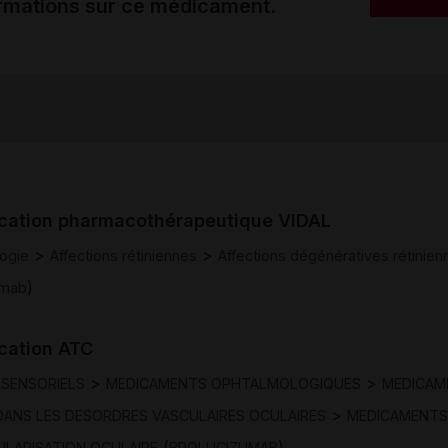
ormations sur ce médicament.
ication pharmacothérapeutique VIDAL
>
>
ogie
Affections rétiniennes
Affections dégénératives rétinien
)
umab
ication ATC
>
>
SENSORIELS
MEDICAMENTS OPHTALMOLOGIQUES
MEDICAM
>
 DANS LES DESORDRES VASCULAIRES OCULAIRES
MEDICAMENTS
(
)
LARISATION OCULAIRE
BROLUCIZUMAB