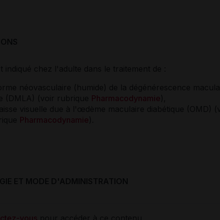
IONS
 indiqué chez l'adulte dans le traitement de :
forme néovasculaire (humide) de la dégénérescence maculai
ge (DMLA) (voir rubrique
Pharmacodynamie
),
baisse visuelle due à l'œdème maculaire diabétique (OMD) (v
rique
Pharmacodynamie
).
IE ET MODE D'ADMINISTRATION
ctez-vous
pour accéder à ce contenu