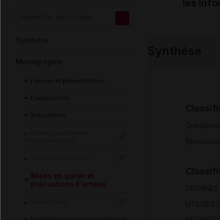
les inf
Synthèse
Synthèse
Monographie
Formes et présentations
Composition
Classif
Indications
Ophtalmol
Posologie et mode
(
d'administration
Broluciz
Contre-indications
Classif
Mises en garde et
précautions d'emploi
ORGANES 
Interactions
UTILISES
Fertilité/grossesse/allaitement
NEOVASCU