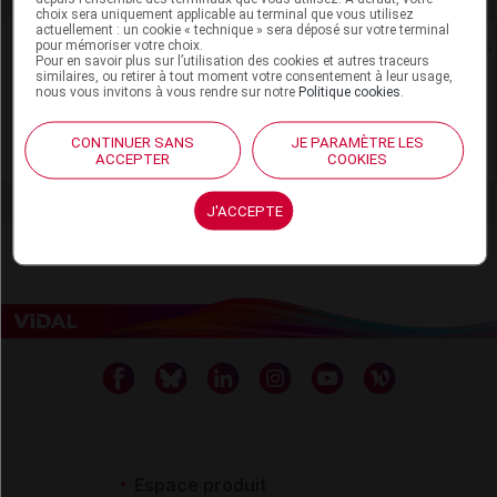
choix sera uniquement applicable au terminal que vous utilisez
actuellement : un cookie « technique » sera déposé sur votre terminal
pour mémoriser votre choix.
Rein
Pour en savoir plus sur l’utilisation des cookies et autres traceurs
similaires, ou retirer à tout moment votre consentement à leur usage,
nous vous invitons à vous rendre sur notre
Politique cookies
.
Adaptation de posologie
Toxicité rénale
CONTINUER SANS
JE PARAMÈTRE LES
ACCEPTER
COOKIES
J'ACCEPTE
Espace produit