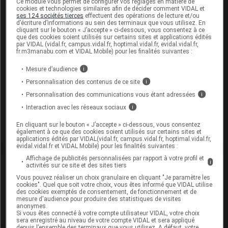
Ce module vous permet de configurer vos réglages en matière de
Supprimé
cookies et technologies similaires afin de décider comment VIDAL et
ses 124 sociétés tierces
effectuent des opérations de lecture et/ou
d’écriture d’informations au sein des terminaux que vous utilisez. En
cliquant sur le bouton « J’accepte » ci-dessous, vous consentez à ce
que des cookies soient utilisés sur certains sites et applications édités
BENDAMUSTINE MEDAC 2,5 mg/ml Pdr sol dil perf
par VIDAL (vidal.fr, campus.vidal.fr, hoptimal.vidal.fr, evidal.vidal.fr,
fr.m3manabu.com et VIDAL Mobile) pour les finalités suivantes :
5Fl/25mg
Cip :
3400955022213
Mesure d’audience
i
Modalités de conservation : Avant ouverture : durant 36 mois
Personnalisation des contenus de ce site
i
(Conserver à l'abri de la lumière, Conserver dans son
Personnalisation des communications vous étant adressées
i
emballage)
Interaction avec les réseaux sociaux
i
Supprimé
En cliquant sur le bouton « J’accepte » ci-dessous, vous consentez
également à ce que des cookies soient utilisés sur certains sites et
applications édités par VIDAL(vidal.fr, campus.vidal.fr, hoptimal.vidal.fr,
evidal.vidal.fr et VIDAL Mobile) pour les finalités suivantes :
Affichage de publicités personnalisées par rapport à votre profil et
i
Laboratoire
activités sur ce site et des sites tiers
Vous pouvez réaliser un choix granulaire en cliquant "Je paramètre les
cookies". Quel que soit votre choix, vous êtes informé que VIDAL utilise
Medac SAS
des cookies exemptés de consentement, de fonctionnement et de
mesure d'audience pour produire des statistiques de visites
anonymes.
Voir la fiche laboratoire
Si vous êtes connecté à votre compte utilisateur VIDAL, votre choix
sera enregistré au niveau de votre compte VIDAL et sera appliqué
depuis l’ensemble des terminaux que vous utilisez. A défaut, votre