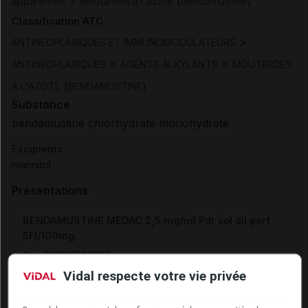
>
(
)
apparentés
Moutardes à l'azote
Bendamustine
Classification ATC
>
ANTINEOPLASIQUES ET IMMUNOMODULATEURS
>
>
ANTINEOPLASIQUES
AGENTS ALKYLANTS
MOUTARDES
(
)
A L'AZOTE
BENDAMUSTINE
Substance
bendamustine chlorhydrate monohydrate
Excipients
mannitol
Présentations
BENDAMUSTINE MEDAC 2,5 mg/ml Pdr sol dil perf
5Fl/100mg
Cip :
3400955022251
Modalités de conservation : Avant ouverture : durant 36 mois
Vidal respecte votre vie privée
(Conserver à l'abri de la lumière, Conserver dans son
emballage)