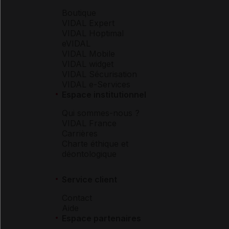
Boutique
VIDAL Expert
VIDAL Hoptimal
eVIDAL
VIDAL Mobile
VIDAL widget
VIDAL Sécurisation
VIDAL e-Services
Espace institutionnel
Qui sommes-nous ?
VIDAL France
Carrières
Charte éthique et
déontologique
Service client
Contact
Aide
Espace partenaires