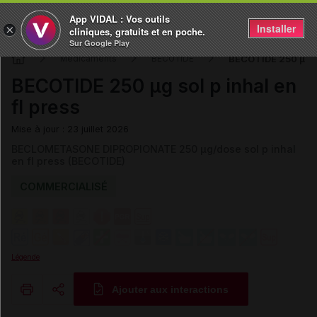
App VIDAL : Vos outils
Installer
×
cliniques, gratuits et en poche.
Sur Google Play
BECOTIDE 250 µg sol
Médicaments
BECOTIDE
BECOTIDE 250 µg sol p inhal en
fl press
Mise à jour : 23 juillet 2026
BECLOMETASONE DIPROPIONATE 250 µg/dose sol p inhal
en fl press (BECOTIDE)
COMMERCIALISÉ
Légende
Ajouter aux interactions