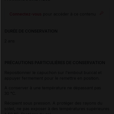
Connectez-vous
pour accéder à ce contenu
DURÉE DE CONSERVATION
2 ans
PRÉCAUTIONS PARTICULIÈRES DE CONSERVATION
Repositionner le capuchon sur l'embout buccal et
appuyer fermement pour le remettre en position.
A conserver à une température ne dépassant pas
30 °C.
Récipient sous pression. A protéger des rayons du
soleil, ne pas exposer à des températures supérieures