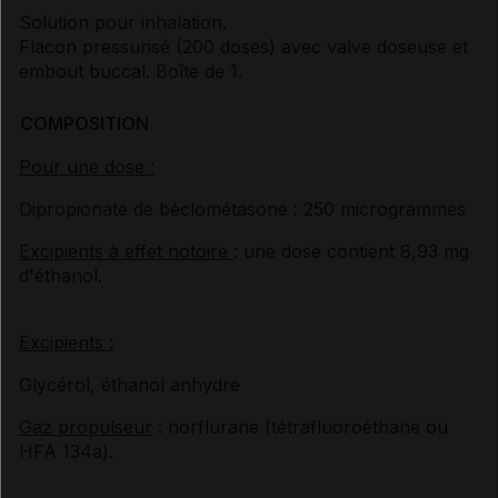
Solution pour inhalation.
Flacon pressurisé (200 doses) avec valve doseuse et
embout buccal. Boîte de
1.
COMPOSITION
Pour une dose :
Dipropionate de béclométasone : 250 microgrammes
Excipients à effet notoire
: une dose contient 8,93 mg
d'éthanol.
Excipients :
Glycérol, éthanol anhydre
Gaz propulseur
: norflurane (tétrafluoroéthane ou
HFA 134a).