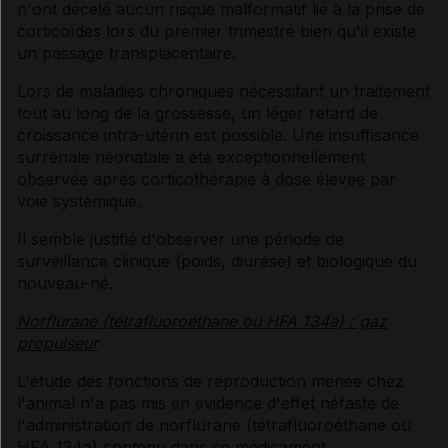
n'ont décelé aucun risque malformatif lié à la prise de
corticoïdes lors du premier trimestre bien qu'il existe
un passage transplacentaire.
Lors de maladies chroniques nécessitant un traitement
tout au long de la grossesse, un léger retard de
croissance intra-utérin est possible. Une insuffisance
surrénale néonatale a été exceptionnellement
observée après corticothérapie à dose élevée par
voie systémique.
Il semble justifié d'observer une période de
surveillance clinique (poids, diurèse) et biologique du
nouveau-né.
Norflurane (tétrafluoroéthane ou HFA 134a) : gaz
propulseur
L'étude des fonctions de reproduction menée chez
l'animal n'a pas mis en évidence d'effet néfaste de
l'administration de norflurane (tétrafluoroéthane ou
HFA 134a) contenu dans ce médicament.