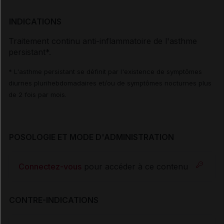
INDICATIONS
Traitement continu anti-inflammatoire de l'asthme
persistant*.
* L'asthme persistant se définit par l'existence de symptômes
diurnes plurihebdomadaires et/ou de symptômes nocturnes plus
de 2 fois par mois.
POSOLOGIE ET MODE D'ADMINISTRATION
Connectez-vous
pour accéder à ce contenu
CONTRE-INDICATIONS