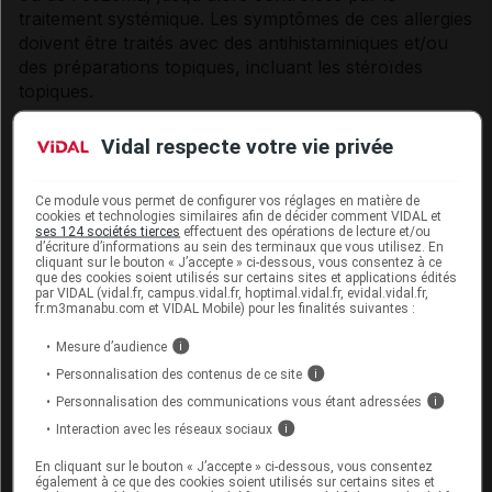
traitement systémique. Les symptômes de ces allergies
doivent être traités avec des antihistaminiques et/ou
des préparations topiques, incluant les stéroïdes
topiques.
Comme avec tous les corticoïdes inhalés, les patients
Vidal respecte votre vie privée
atteints de tuberculose pulmonaire active ou
quiescente doivent faire l'objet d'une attention
Ce module vous permet de configurer vos réglages en matière de
particulière.
cookies et technologies similaires afin de décider comment VIDAL et
ses 124 sociétés tierces
effectuent des opérations de lecture et/ou
Comme avec tout autre traitement par voie inhalée, il
d’écriture d’informations au sein des terminaux que vous utilisez. En
cliquant sur le bouton « J’accepte » ci-dessous, vous consentez à ce
peut se produire un bronchospasme paradoxal
que des cookies soient utilisés sur certains sites et applications édités
caractérisé par une augmentation immédiate des
par VIDAL (vidal.fr, campus.vidal.fr, hoptimal.vidal.fr, evidal.vidal.fr,
fr.m3manabu.com et VIDAL Mobile) pour les finalités suivantes :
sifflements après la prise. Il doit être traité
immédiatement avec un bronchodilatateur à action
Mesure d’audience
i
rapide et de courte durée par voie inhalée. Il convient
Personnalisation des contenus de ce site
i
alors de cesser immédiatement l'administration de
Personnalisation des communications vous étant adressées
i
béclométasone, d'évaluer l'état du patient et, au
Interaction avec les réseaux sociaux
i
besoin, d'instaurer un autre traitement (voir rubrique
Effets indésirables
).
En cliquant sur le bouton « J’accepte » ci-dessous, vous consentez
également à ce que des cookies soient utilisés sur certains sites et