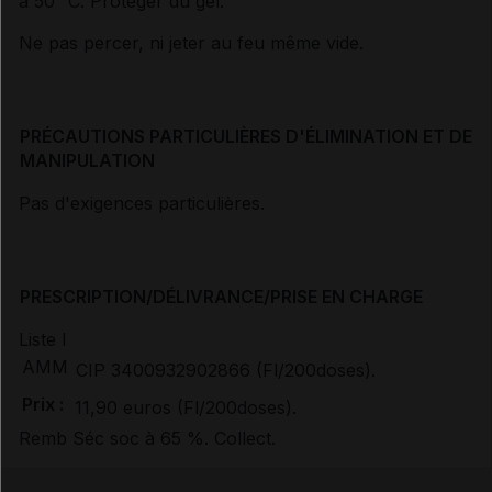
à 50 °C. Protéger du gel.
Ne pas percer, ni jeter au feu même vide.
PRÉCAUTIONS PARTICULIÈRES D'ÉLIMINATION ET DE
MANIPULATION
Pas d'exigences particulières.
PRESCRIPTION/DÉLIVRANCE/PRISE EN CHARGE
Liste I
AMM
CIP 3400932902866 (Fl/200doses).
Prix :
11,90 euros (Fl/200doses).
Remb Séc soc à 65
%. Collect.