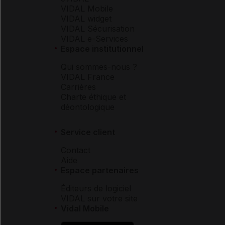
VIDAL Mobile
VIDAL widget
VIDAL Sécurisation
VIDAL e-Services
Espace institutionnel
Qui sommes-nous ?
VIDAL France
Carrières
Charte éthique et
déontologique
Service client
Contact
Aide
Espace partenaires
Éditeurs de logiciel
VIDAL sur votre site
Vidal Mobile