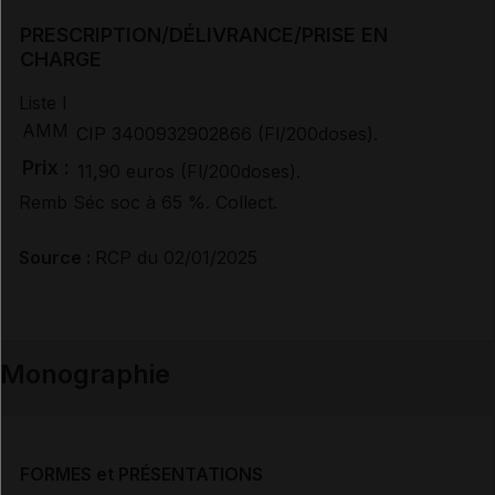
PRESCRIPTION/DÉLIVRANCE/PRISE EN
Avis de la transparence (SMR/ASMR) (2)
CHARGE
Liste I
AMM
CIP 3400932902866 (Fl/200doses).
Prix :
11,90 euros (Fl/200doses).
Remb Séc soc à 65
%. Collect.
Source :
RCP du 02/01/2025
Monographie
FORMES et PRÉSENTATIONS