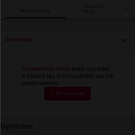
Copier l'url
Fiche DCI
Monographie
VIDAL
Email
Sommaire
Connectez-vous
pour accéder
Synthèse
à toutes les informations sur ce
médicament.
Monographie
Se connecter
Formes et présentations
Synthèse
Composition