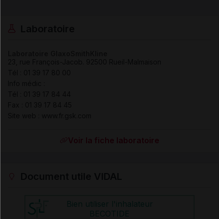
Laboratoire
Laboratoire GlaxoSmithKline
23, rue François-Jacob
.
92500
Rueil-Malmaison
Tél
:
01 39 17 80 00
Info médic :
Tél
:
01 39 17 84 44
Fax
:
01 39 17 84 45
Site web : www.fr.gsk.com
Voir la fiche laboratoire
Document utile VIDAL
Bien utiliser l'inhalateur
BECOTIDE