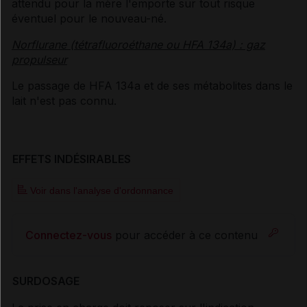
attendu pour la mère l'emporte sur tout risque
éventuel pour le nouveau-né.
Norflurane (tétrafluoroéthane ou HFA 134a) : gaz
propulseur
Le passage de HFA 134a et de ses métabolites dans le
lait n'est pas connu.
EFFETS INDÉSIRABLES
Voir dans l'analyse d'ordonnance
Connectez-vous
pour accéder à ce contenu
SURDOSAGE