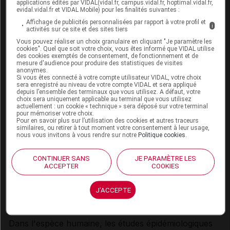
applications édités par VIDAL(vidal.fr, campus.vidal.fr, hoptimal.vidal.fr,
evidal.vidal.fr et VIDAL Mobile) pour les finalités suivantes :
Affichage de publicités personnalisées par rapport à votre profil et
i
activités sur ce site et des sites tiers
INTERACTIONS
Vous pouvez réaliser un choix granulaire en cliquant "Je paramètre les
cookies". Quel que soit votre choix, vous êtes informé que VIDAL utilise
Voir dans l'analyse d'ordonnance
des cookies exemptés de consentement, de fonctionnement et de
mesure d'audience pour produire des statistiques de visites
anonymes.
Si vous êtes connecté à votre compte utilisateur VIDAL, votre choix
sera enregistré au niveau de votre compte VIDAL et sera appliqué
Connectez-vous
pour accéder à ce contenu
depuis l’ensemble des terminaux que vous utilisez. A défaut, votre
choix sera uniquement applicable au terminal que vous utilisez
actuellement : un cookie « technique » sera déposé sur votre terminal
pour mémoriser votre choix.
Pour en savoir plus sur l’utilisation des cookies et autres traceurs
FERTILITÉ/GROSSESSE/ALLAITEMENT
similaires, ou retirer à tout moment votre consentement à leur usage,
nous vous invitons à vous rendre sur notre
Politique cookies
.
Grossesse
CONTINUER SANS
JE PARAMÈTRE LES
Dipropionate de béclométasone
:
ACCEPTER
COOKIES
Chez l'animal, l'expérimentation met en évidence un
J'ACCEPTE
effet tératogène des corticoïdes variable selon les
espèces.
Dans l'espèce humaine, les études épidémiologiques