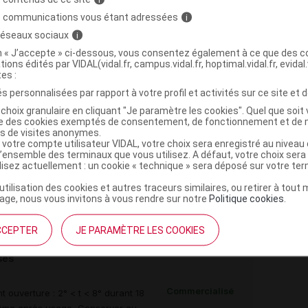
s communications vous étant adressées
i
D'AUTRES MEDICAMENTS A L'EXCLU. DES ANTICHOL.
 réseaux sociaux
i
)
SONE
on « J’accepte » ci-dessous, vous consentez également à ce que des co
tions édités par VIDAL(vidal.fr, campus.vidal.fr, hoptimal.vidal.fr, evidal.
tes :
s personnalisées par rapport à votre profil et activités sur ce site et d
te
choix granulaire en cliquant "Je paramètre les cookies". Quel que soit 
ise des cookies exemptés de consentement, de fonctionnement et de 
es de visites anonymes.
 votre compte utilisateur VIDAL, votre choix sera enregistré au nivea
 concentré
l’ensemble des terminaux que vous utilisez. A défaut, votre choix ser
ilisez actuellement : un cookie « technique » sera déposé sur votre te
l anhydre
’utilisation des cookies et autres traceurs similaires, ou retirer à tou
ge, nous vous invitons à vous rendre sur notre
Politique cookies
.
CCEPTER
JE PARAMÈTRE LES COOKIES
OL BIOGARAN 100/6 µg/dose
ses
Commercialisé
 ouverture : 2° < t < 8° durant 18