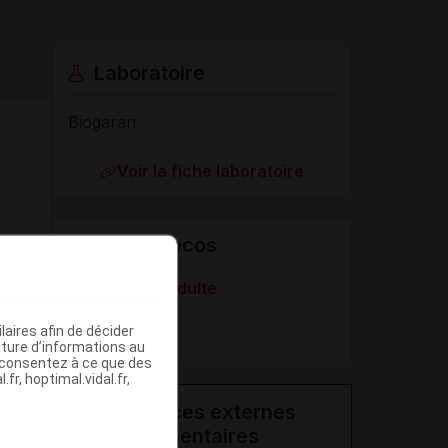
Laboratoire
Biogaran
Voir la fiche laboratoire
VIDAL Recos
Asthme de l'adulte
BPCO
aires afin de décider
iture d’informations au
s consentez à ce que des
fr, hoptimal.vidal.fr,
Ressources externes
complémentaires