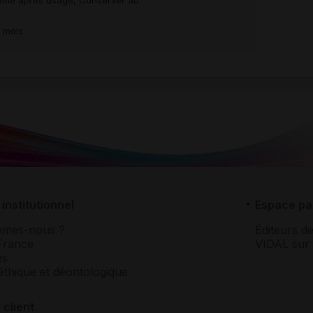
même après usage, Conserver au
3 mois
institutionnel
Espace pa
mmes-nous ?
Éditeurs de
France
VIDAL sur 
es
éthique et déontologique
 client