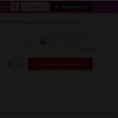
ités
S'inscrire
Se connecter
Rechercher
 100/6 µg/dose sol p inhal en fl press
Légende
Ajouter aux interactions
Copier l'url
Email