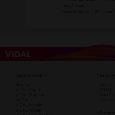
mois (Ne pas percer ni brûler 
réfrigérateur)
Après ouverture : < 25° durant 
Espace produit
Espace 
Boutique
Qui so
VIDAL Expert
VIDAL 
VIDAL Hoptimal
Carrièr
eVIDAL
Charte 
VIDAL Mobile
VIDAL widget
Service