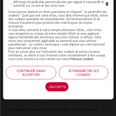
Affichage de publicités personnalisées par rapport à votre profil et
la croissance, le traitement devra être réévalué afin de
i
activités sur ce site et des sites tiers
réduire la dose du corticoïde inhalé. Il conviendra de
Vous pouvez réaliser un choix granulaire en cliquant "Je paramètre les
soigneusement évaluer les bénéfices attendus de la
cookies". Quel que soit votre choix, vous êtes informé que VIDAL utilise
des cookies exemptés de consentement, de fonctionnement et de
corticothérapie face aux risques éventuels de
mesure d'audience pour produire des statistiques de visites
ralentissement de la croissance. L'avis d'un spécialiste
anonymes.
Si vous êtes connecté à votre compte utilisateur VIDAL, votre choix
en pneumo-pédiatrie peut être requis.
sera enregistré au niveau de votre compte VIDAL et sera appliqué
depuis l’ensemble des terminaux que vous utilisez. A défaut, votre
choix sera uniquement applicable au terminal que vous utilisez
Les données disponibles concernant l'effet de la
actuellement : un cookie « technique » sera déposé sur votre terminal
corticothérapie inhalée sur la croissance des
pour mémoriser votre choix.
Pour en savoir plus sur l’utilisation des cookies et autres traceurs
nourrissons et les jeunes enfants de moins de 2 ans,
similaires, ou retirer à tout moment votre consentement à leur usage,
sont limitées.
nous vous invitons à vous rendre sur notre
Politique cookies
.
CONTINUER SANS
JE PARAMÈTRE LES
ACCEPTER
COOKIES
INTERACTIONS
J'ACCEPTE
Voir dans l'analyse d'ordonnance
Connectez-vous
pour accéder à ce contenu