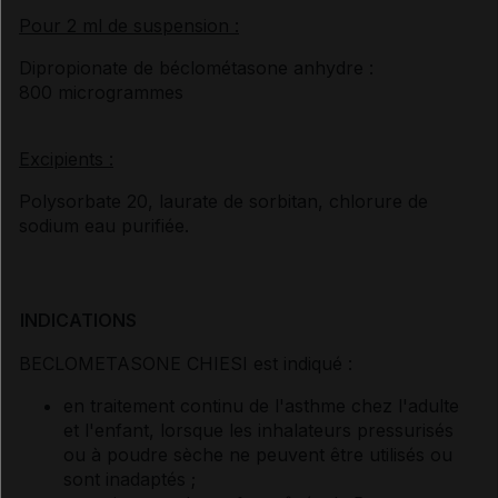
Pour 2 ml de suspension :
Dipropionate de béclométasone anhydre :
800 microgrammes
Excipients :
Polysorbate 20, laurate de sorbitan, chlorure de
sodium eau purifiée.
INDICATIONS
BECLOMETASONE CHIESI est indiqué :
en traitement continu de l'asthme chez l'adulte
et l'enfant, lorsque les inhalateurs pressurisés
ou à poudre sèche ne peuvent être utilisés ou
sont inadaptés ;