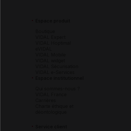
Espace produit
Boutique
VIDAL Expert
VIDAL Hoptimal
eVIDAL
VIDAL Mobile
VIDAL widget
VIDAL Sécurisation
VIDAL e-Services
Espace institutionnel
Qui sommes-nous ?
VIDAL France
Carrières
Charte éthique et
déontologique
Service client