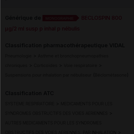
Indications
Générique de
BECLOSPIN 800
MONOGRAPHIE
µg/2 ml susp p inhal p nébulis
Posologie et mode d'administration
Classification pharmacothérapeutique VIDAL
Contre-indications
>
Pneumologie
Asthme et bronchopneumopathies
>
>
>
chroniques
Corticoïdes
Voie respiratoire
Mises en garde et précautions d'emploi
(
)
Suspensions pour inhalation par nébuliseur
Béclométasone
Interactions
Classification ATC
Fertilité/grossesse/allaitement
>
SYSTEME RESPIRATOIRE
MEDICAMENTS POUR LES
>
SYNDROMES OBSTRUCTIFS DES VOIES AERIENNES
Conduite et utilisation de machines
AUTRES MEDICAMENTS POUR LES SYNDROMES
>
OBSTRUCTIFS DES VOIES AERIENNES, PAR INHALATION