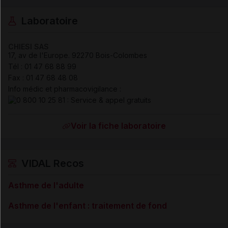
Laboratoire
CHIESI SAS
17, av de l'Europe
.
92270
Bois-Colombes
Tél
:
01 47 68 88 99
Fax
:
01 47 68 48 08
Info médic et pharmacovigilance :
Voir la fiche laboratoire
VIDAL Recos
Asthme de l'adulte
Asthme de l'enfant : traitement de fond