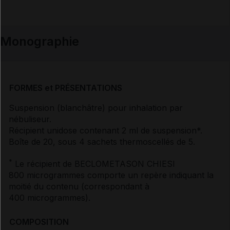
Monographie
FORMES et PRÉSENTATIONS
Suspension (blanchâtre) pour inhalation par
nébuliseur.
Récipient unidose contenant 2 ml de suspension*.
Boîte de 20, sous 4 sachets thermoscellés de 5.
*
Le récipient de BECLOMETASON CHIESI
800 microgrammes comporte un repère indiquant la
moitié du contenu (correspondant à
400 microgrammes).
COMPOSITION