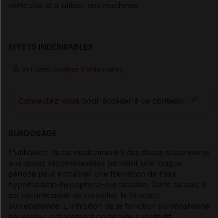
véhicules et à utiliser des machines.
EFFETS INDÉSIRABLES
Voir dans l'analyse d'ordonnance
Connectez-vous
pour accéder à ce contenu
SURDOSAGE
L'utilisation de ce médicament à des doses supérieures
aux doses recommandées pendant une longue
période peut entraîner une freination de l'axe
hypothalamo-hypophyso-surrénalien. Dans ce cas, il
est recommandé de surveiller la fonction
surrénalienne. L'inhibition de la fonction surrénalienne
nécessite un traitement corticoïde substitutif.