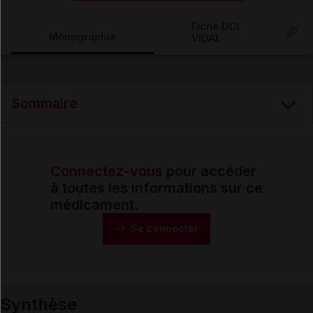
Copier l'url
Fiche DCI
Monographie
VIDAL
Email
Sommaire
Connectez-vous
pour accéder
Synthèse
à toutes les informations sur ce
médicament.
Monographie
Se connecter
Formes et présentations
Synthèse
Composition