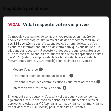
Population pédiatrique
La décision d'instaurer un traitement inhalé par
dipropionate de béclométasone chez l'enfant de
Vidal respecte votre vie privée
moins de 5 ans présentant des épisodes récurrents de
sifflements bronchiques doit tenir compte de la
Ce module vous permet de configurer vos réglages en matière de
sévérité et de la fréquence des épisodes de sibilants.
cookies et technologies similaires afin de décider comment VIDAL et
ses 124 sociétés tierces
effectuent des opérations de lecture et/ou
Un suivi régulier est essentiel afin de réévaluer la
d’écriture d’informations au sein des terminaux que vous utilisez. En
réponse au traitement. Si aucun bénéfice clinique
cliquant sur le bouton « J’accepte » ci-dessous, vous consentez à ce
que des cookies soient utilisés sur certains sites et applications édités
n'est observé sous traitement dans les 2-3 mois, ou si
par VIDAL (vidal.fr, campus.vidal.fr, hoptimal.vidal.fr, evidal.vidal.fr,
le diagnostic d'asthme n'est pas confirmé, le
fr.m3manabu.com et VIDAL Mobile) pour les finalités suivantes :
traitement par BECLOMETASONE CHIESI devra être
Mesure d’audience
i
arrêté afin d'éviter une exposition prolongée non
Personnalisation des contenus de ce site
i
justifiée aux corticostéroïdes inhalés et les risques
Personnalisation des communications vous étant adressées
i
associés de retard de croissance (voir rubrique
Effets
indésirables
).
Interaction avec les réseaux sociaux
i
En cliquant sur le bouton « J’accepte » ci-dessous, vous consentez
La croissance des enfants recevant un traitement
également à ce que des cookies soient utilisés sur certains sites et
prolongé par corticoïdes inhalés doit être
applications édités par VIDAL(vidal.fr, campus.vidal.fr, hoptimal.vidal.fr,
evidal.vidal.fr et VIDAL Mobile) pour les finalités suivantes :
régulièrement contrôlée. En cas de ralentissement de