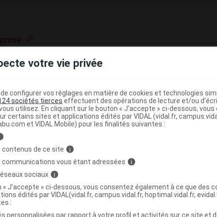
mprimé
e base de connaissances pharmacologiques et thérapeutiques,
pecte votre vie privée
té, en complément des documents réglementaires publiés.
peutique VIDAL
e configurer vos réglages en matière de cookies et technologies simil
>
124 sociétés tierces
effectuent des opérations de lecture et/ou d’écr
e l'axe hypophyso-thyroïdien
Antithyroïdiens
ous utilisez. En cliquant sur le bouton « J’accepte » ci-dessous, vou
ur certains sites et applications édités par VIDAL (vidal.fr, campus.vidal.
abu.com et VIDAL Mobile) pour les finalités suivantes :
i
>
MONES SEXUELLES EXCLUES
MEDICAMENTS DE LA
 contenus de ce site
i
>
(
)
THIOURACILES
BENZYLTHIOURACILE
s communications vous étant adressées
i
 réseaux sociaux
i
on « J’accepte » ci-dessous, vous consentez également à ce que des co
tions édités par VIDAL(vidal.fr, campus.vidal.fr, hoptimal.vidal.fr, evidal.
tes :
s personnalisées par rapport à votre profil et activités sur ce site et d
,
,
microcristalline
croscarmellose sel de Na