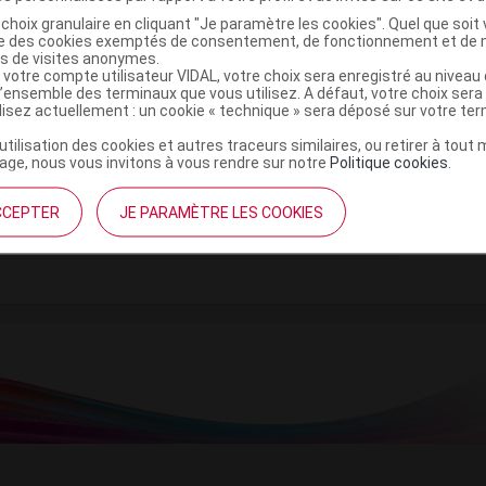
choix granulaire en cliquant "Je paramètre les cookies". Quel que soit 
ise des cookies exemptés de consentement, de fonctionnement et de 
es de visites anonymes.
 votre compte utilisateur VIDAL, votre choix sera enregistré au nivea
e monohydrate
l’ensemble des terminaux que vous utilisez. A défaut, votre choix ser
ilisez actuellement : un cookie « technique » sera déposé sur votre te
’utilisation des cookies et autres traceurs similaires, ou retirer à tou
ge, nous vous invitons à vous rendre sur notre
Politique cookies
.
5 (50)
Commercialisé
CCEPTER
JE PARAMÈTRE LES COOKIES
t ouverture : durant 5 ans