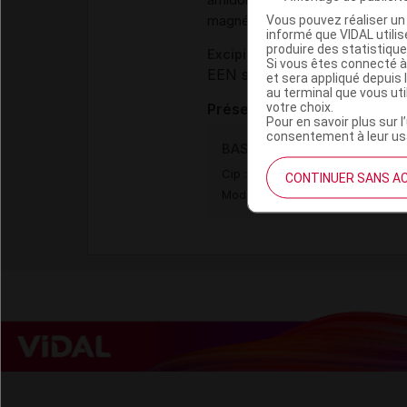
,
Vous pouvez réaliser un 
magnésium stéarate
talc
informé que VIDAL util
produire des statistiqu
Excipients à effet notoire :
Si vous êtes connecté à
EEN sans dose seuil :
lactos
et sera appliqué depuis 
au terminal que vous ut
votre choix.
Présentation
Pour en savoir plus sur l
consentement à leur usa
BASDENE 25 mg Cpr Plq/2x2
Cip :
3400930099643
CONTINUER SANS A
Modalités de conservation : Avan