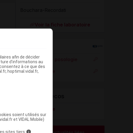
Bouchara-Recordati
Voir la fiche laboratoire
Rein
aires afin de décider
Adaptation de posologie
iture d’informations au
s consentez à ce que des
Toxicité rénale
fr, hoptimal.vidal.fr,
VIDAL Recos
Hyperthyroïdie
okies soient utilisés sur
vidal.fr et VIDAL Mobile)
es sites tiers
i
Voir les actualités liées